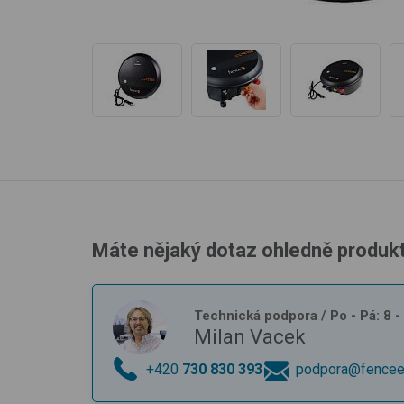
Máte nějaký dotaz ohledně produk
Technická podpora
/ Po - Pá: 8 
Milan Vacek
+420
730 830 393
podpora@fencee