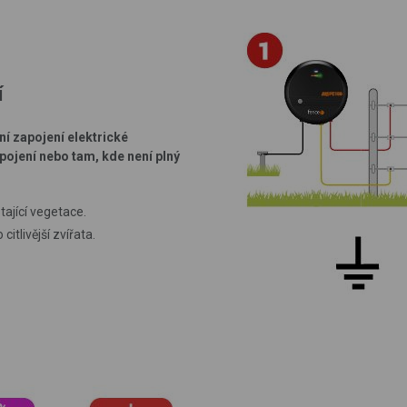
í
í zapojení elektrické
pojení nebo tam, kde není plný
tající vegetace.
itlivější zvířata.