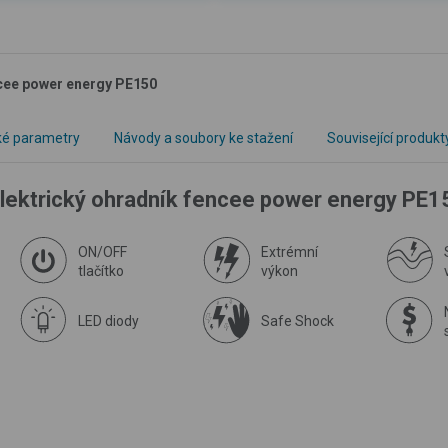
ncee power energy PE150
ké parametry
Návody a soubory ke stažení
Související produkt
elektrický ohradník fencee power energy PE1
ON/OFF
Extrémní
tlačítko
výkon
LED diody
Safe Shock