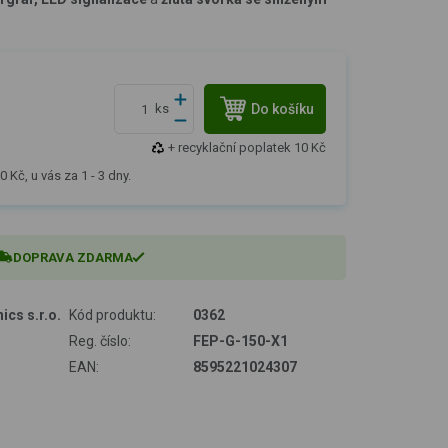
Do košíku
ks
+ recyklační poplatek 10 Kč
 Kč, u vás za 1 - 3 dny.
DOPRAVA ZDARMA
ics s.r.o.
Kód produktu:
0362
Reg. číslo:
FEP-G-150-X1
EAN:
8595221024307