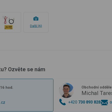
Další (6)
tu? Ozvěte se nám
Obchodní odděle
- 16 hod.
Michal Tare
+420
730 893 828
o
.cz