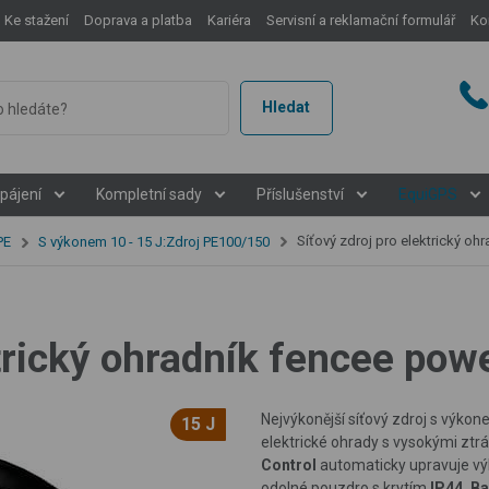
Ke stažení
Doprava a platba
Kariéra
Servisní a reklamační formulář
Ko
Hledat
pájení
Kompletní sady
Příslušenství
EquiGPS
Síťový zdroj pro elektrický ohr
PE
S výkonem 10 - 15 J:Zdroj PE100/150
ktrický ohradník fencee po
Nejvýkonější síťový zdroj s výko
15 J
elektrické ohrady s vysokými zt
Control
automaticky upravuje výk
odolné pouzdro s krytím
IP44, B