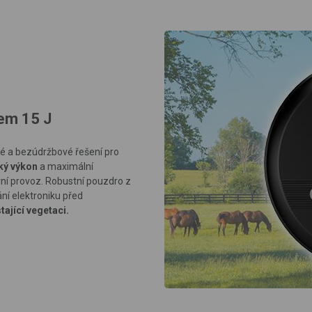
nem 15 J
vé a bezúdržbové řešení pro
ký výkon
a
maximální
í provoz. Robustní pouzdro z
ání elektroniku před
tající vegetaci.