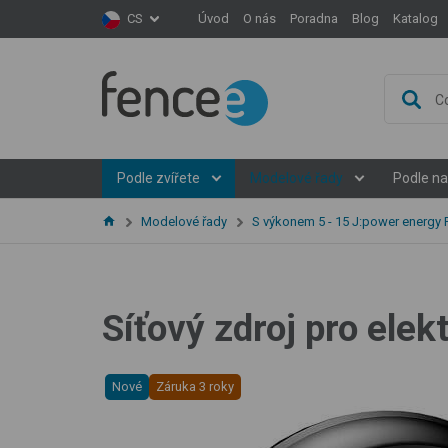
Úvod
O nás
Poradna
Blog
Katalog
CS
Podle zvířete
Modelové řady
Podle na
Modelové řady
S výkonem 5 - 15 J:power energy 
Síťový zdroj pro ele
Nové
Záruka 3 roky