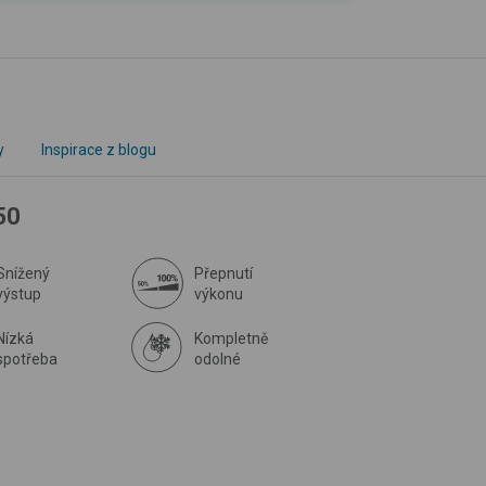
y
Inspirace z blogu
50
Snížený
Přepnutí
výstup
výkonu
Nízká
Kompletně
spotřeba
odolné