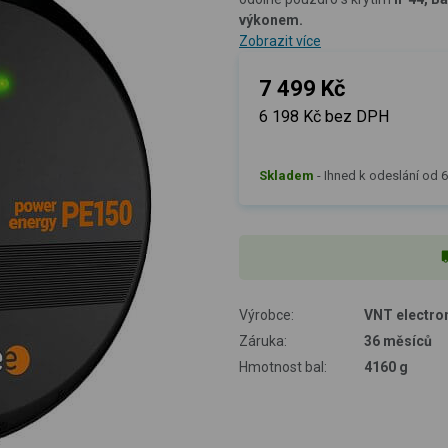
výkonem.
Zobrazit více
7 499 Kč
6 198 Kč bez DPH
Skladem
-
Ihned k odeslání od 60
Výrobce:
VNT electron
Záruka:
36 měsíců
Hmotnost bal:
4160 g