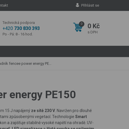
ntakt
Přihlásit se
Technická podpora
0
0 Kč
+420
730 830 393
s DPH
Po - Pá: 8 - 16 hod.
adník fencee power energy PE150
wer energy PE150
nem 15 J napájený
ze sítě 230 V
. Navržen pro dlouhé
rátami způsobenými vegetací. Technologie
Smart
on a zajišťuje stabilně vysoké napětí na ohradě. UV-
argraf, LED signalizace
a
žlutá svorka se sníženým