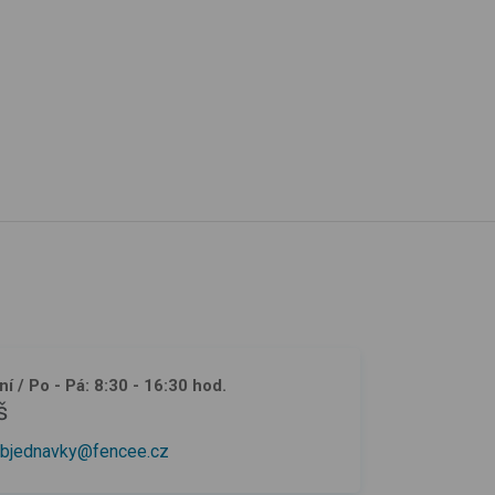
ní
/ Po - Pá: 8:30 - 16:30 hod.
š
bjednavky@fencee.cz