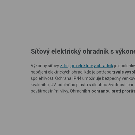
Síťový elektrický ohradník s výko
Výkonný síťový
zdroj pro elektrický ohradník
je spolehli
napájení elektrických ohrad
, kde je potřeba
trvale vyso
spolehlivost
.
Ochrana
IP44
umožňuje bezpečný venkovn
kvalitního, UV-odolného plastu s dlouhou životností chr
povětrnostními vlivy. Ohradník
s ochranou proti prorůs