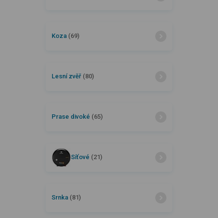
Koza
(69)
Lesní zvěř
(80)
Prase divoké
(65)
Síťové
(21)
Srnka
(81)