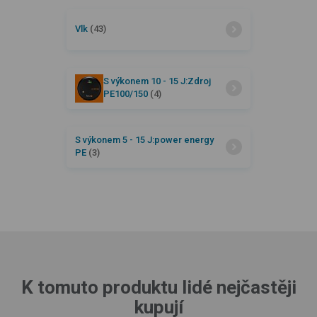
Vlk
(43)
S výkonem 10 - 15 J:Zdroj
PE100/150
(4)
S výkonem 5 - 15 J:power energy
PE
(3)
K tomuto produktu lidé nejčastěji
kupují