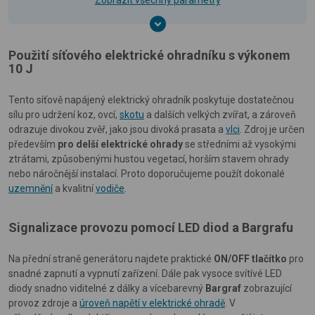
Použití síťového elektrické ohradníku s výkonem
10 J
Tento síťově napájený elektrický ohradník poskytuje dostatečnou
sílu pro udržení koz, ovcí,
skotu
a dalších velkých zvířat, a zároveň
odrazuje divokou zvěř, jako jsou divoká prasata a
vlci
. Zdroj je určen
především
pro delší elektrické ohrady
se středními až vysokými
ztrátami, způsobenými hustou vegetací, horším stavem ohrady
nebo náročnější instalací. Proto doporučujeme použít dokonalé
uzemnění
a kvalitní
vodiče
.
Signalizace provozu pomocí LED diod a Bargrafu
Na přední straně generátoru najdete praktické
ON/OFF tlačítko
pro
snadné zapnutí a vypnutí zařízení. Dále pak vysoce svítívé LED
diody snadno viditelné z dálky a vícebarevný
Bargraf
zobrazující
provoz zdroje a
úroveň napětí v elektrické ohradě
. V