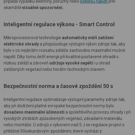
případě výpadku elektřiny, poruchy nebo
poklesu napětí
jste
okamžitě
vizuálně upozorněni.
Inteligentní regulace výkonu - Smart Control
Mikroprocesorová technologie
automaticky měří zatížení
elektrické ohrady
a přizpůsobuje výstupní výkon zdroje tak, aby
bylo v co nejširším rozsahu zátěže zachováno maximální možné
napětí. Díky tomu šetří energii při kvalitně postavené ohradě s
nízkou zátěží a zároveň
udržuje vysoké napětí
i u ohrad
zatížených vegetací nebo horším technickým stavem.
Bezpečnostní norma a časové zpoždění 50 s
Inteligentní regulace optimalizuje výstupní parametry zdroje tak,
aby při dodržení platné evropské bezpečnostní normy bylo
dosaženo maximální účinnosti
a spolehlivého provozu ohrady i při
vysokých ztrátách způsobených vegetací, závadami materiálu
nebo montáže. U zdrojů s výkonem nad 5 J se regulace projeví s
přibližně 50sekundovým zpožděním, které vychází z