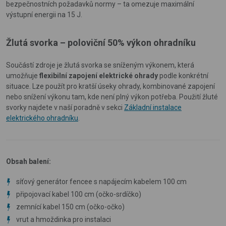
bezpečnostních požadavků normy – ta omezuje maximální
výstupní energii na 15 J.
Žlutá svorka – poloviční 50% výkon ohradníku
Součástí zdroje je žlutá svorka se sníženým výkonem, která
umožňuje
flexibilní zapojení elektrické ohrady
podle konkrétní
situace. Lze použít pro kratší úseky ohrady, kombinované zapojení
nebo snížení výkonu tam, kde není plný výkon potřeba. Použití žluté
svorky najdete v naší poradně v sekci
Základní instalace
elektrického ohradníku
.
Obsah balení:
síťový generátor fencee s napájecím kabelem 100 cm
připojovací kabel 100 cm (očko-srdíčko)
zemnící kabel 150 cm (očko-očko)
vrut a hmoždinka pro instalaci