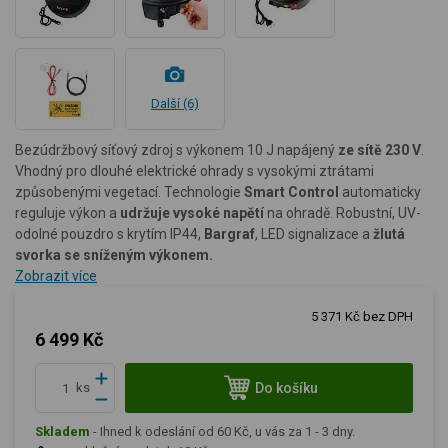
Další (6)
Bezúdržbový síťový zdroj s výkonem 10 J napájený
ze sítě
230 V
.
Vhodný pro dlouhé elektrické ohrady s vysokými ztrátami
způsobenými vegetací. Technologie
Smart Control
automaticky
reguluje výkon a
udržuje vysoké napětí
na ohradě. Robustní, UV-
odolné pouzdro s krytím IP44,
Bargraf
, LED signalizace a
žlutá
svorka se sníženým výkonem.
Zobrazit více
5 371 Kč bez DPH
6 499 Kč
Do košíku
ks
Skladem
-
Ihned k odeslání od 60 Kč, u vás za 1 - 3 dny.