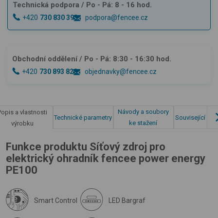
Technická podpora
/ Po - Pá: 8 - 16 hod.
+420
730 830 393
podpora@fencee.cz
Obchodní oddělení
/ Po - Pá: 8:30 - 16:30 hod.
+420
730 893 828
objednavky@fencee.cz
Návody a soubory
Popis a vlastnosti
Technické parametry
Související pro
ke stažení
výrobku
Funkce produktu Síťový zdroj pro
elektrický ohradník fencee power energy
PE100
Smart Control
LED Bargraf