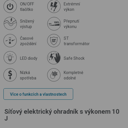
ON/OFF
Extrémní
tlačítko
výkon
Snížený
Přepnutí
výstup
výkonu
Časové
ST
zpoždění
transformátor
LED diody
Safe Shock
Nízká
Kompletně
spotřeba
odolné
Více o funkcích a vlastnostech
Síťový elektrický ohradník s výkonem 10
J