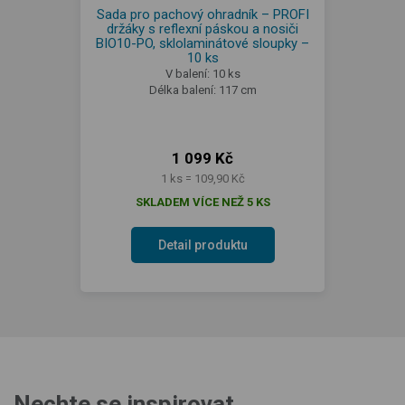
Sada pro pachový ohradník – PROFI
držáky s reflexní páskou a nosiči
BIO10-PO, sklolaminátové sloupky –
10 ks
V balení: 10 ks
Délka balení: 117 cm
1 099 Kč
1 ks = 109,90 Kč
SKLADEM VÍCE NEŽ 5 KS
Detail produktu
Nechte se inspirovat