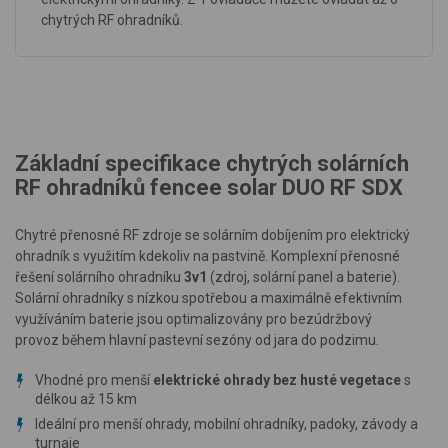
chytrých RF ohradníků.
Základní specifikace chytrých solárních
RF ohradníků fencee solar DUO RF SDX
Chytré přenosné RF zdroje se solárním dobíjením pro elektrický
ohradník s využitím kdekoliv na pastvině. Komplexní přenosné
řešení solárního ohradníku
3v1
(zdroj, solární panel a baterie).
Solární ohradníky s nízkou spotřebou a maximálně efektivním
využíváním baterie jsou
optimalizovány pro bezúdržbový
provoz během hlavní pastevní sezóny
od jara do podzimu.
Vhodné pro menší
elektrické ohrady bez husté vegetace
s
délkou až 15 km
Ideální pro menší ohrady, mobilní ohradníky, padoky, závody a
turnaje