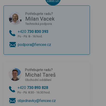
Další(13)
Potřebujete radu?
Milan Vacek
Technická podpora
+420
730 830 393
Po - Pá: 8 - 16 hod.
podpora@fencee.cz
Potřebujete radu?
Michal Tareš
Obchodní oddělení
+420
730 893 828
Po - Pá: 8:30 - 16:30 hod.
objednavky@fencee.cz