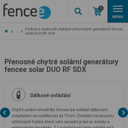
0
MENU
Funkce a vlastnosti chytrých přenosných generátorů fencee
…
solar DUO RF SDX
Přenosné chytré solární generátory
fencee solar DUO RF SDX
Dálkové ovládání
Chytré solární ohradníky fencee lze ovládat dálkovým
ovladačem na vzdálenost až 10 km. Ovladač má spoustu
užitečných funkcí, které vám usnadní práci se zvířaty a
elektrickými ohradníky. Z 1 ovladače můžete ovládat až 6