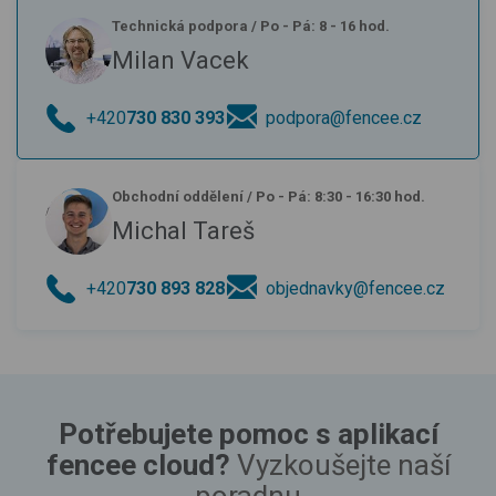
Technická podpora
/
Po - Pá: 8 - 16 hod.
Milan Vacek
+420
730 830 393
podpora@fencee.cz
Obchodní oddělení
/
Po - Pá: 8:30 - 16:30 hod.
Michal Tareš
+420
730 893 828
objednavky@fencee.cz
Potřebujete pomoc s aplikací
fencee cloud?
Vyzkoušejte naší
poradnu