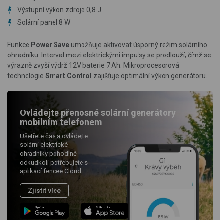
Výstupní výkon zdroje 0,8 J
Solární panel 8 W
Funkce
Power Save
umožňuje aktivovat
úsporný režim
solárního
ohradníku
. Interval mezi elektrickými impulsy se prodlouží, čímž se
výrazně zvyší výdrž 12V baterie 7 Ah. Mikroprocesorová
technologie
Smart Control
zajišťuje optimální výkon generátoru.
Ovládejte přenosné solární generátory
mobilním telefonem
Ušetřete čas a ovládejte
solární elektrické
ohradníky pohodlně
odkudkoli potřebujete s
aplikací fencee Cloud.
Zjistit více
Nyní na
Stáhnout v