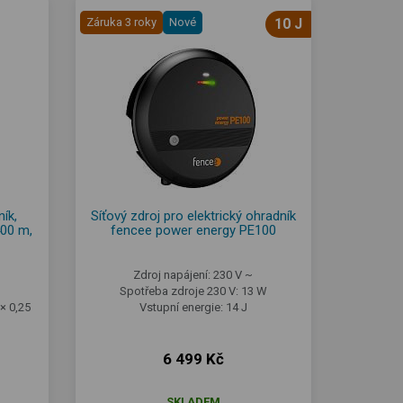
Záruka 3 roky
Nové
10 J
ík,
Síťový zdroj pro elektrický ohradník
400 m,
fencee power energy PE100
Zdroj napájení: 230 V ~
Spotřeba zdroje 230 V: 13 W
× 0,25
Vstupní energie: 14 J
6 499 Kč
SKLADEM