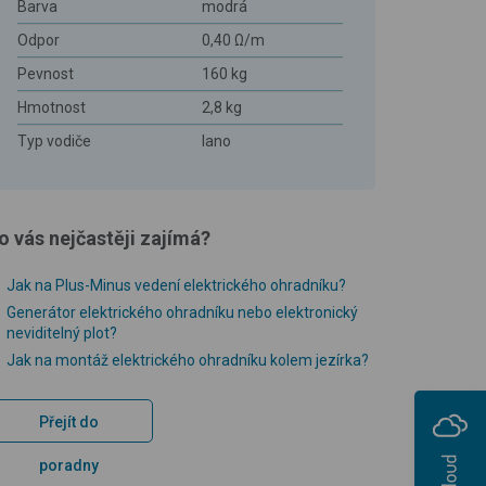
Barva
modrá
Odpor
0,40 Ω/m
Pevnost
160 kg
Hmotnost
2,8 kg
Typ vodiče
lano
o vás nejčastěji zajímá?
Jak na Plus-Minus vedení elektrického ohradníku?
Generátor elektrického ohradníku nebo elektronický
neviditelný plot?
Jak na montáž elektrického ohradníku kolem jezírka?
Přejít do
poradny