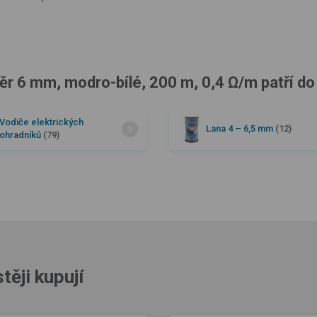
ěr 6 mm, modro-bílé, 200 m, 0,4 Ω/m patří do
Vodiče elektrických
Lana 4 –⁠ 6,5 mm
(12)
ohradníků
(79)
těji kupují