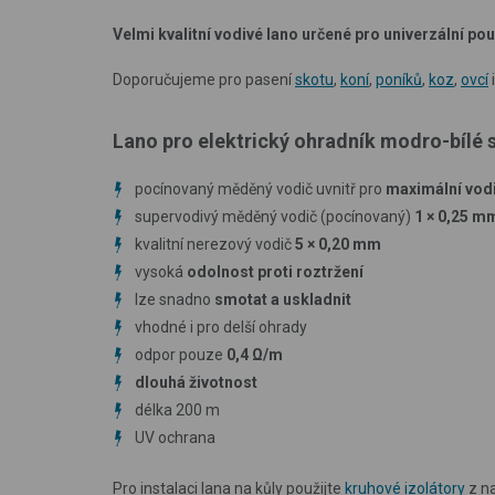
Velmi kvalitní vodivé lano určené pro univerzální pou
Doporučujeme pro pasení
skotu
,
koní
,
poníků
,
koz
,
ovcí
Lano pro elektrický ohradník modro-bíl
pocínovaný měděný vodič uvnitř pro
maximální vod
supervodivý měděný vodič (pocínovaný)
1 × 0,25 m
kvalitní nerezový vodič
5
×
0,20 mm
vysoká
odolnost proti roztržení
lze snadno
smotat a uskladnit
vhodné i pro delší ohrady
odpor pouze
0,4 Ω/m
dlouhá životnost
délka 200 m
UV ochrana
Pro instalaci lana na kůly použijte
kruhové izolátory
z na