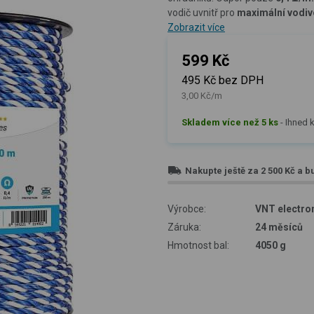
vodič uvnitř pro
maximální vodiv
Zobrazit více
599 Kč
495 Kč bez DPH
3,00 Kč/m
Skladem více než 5 ks
-
Ihned k
Nakupte ještě za
2 500 Kč
a b
Výrobce:
VNT electron
Záruka:
24 měsíců
Hmotnost bal:
4050 g