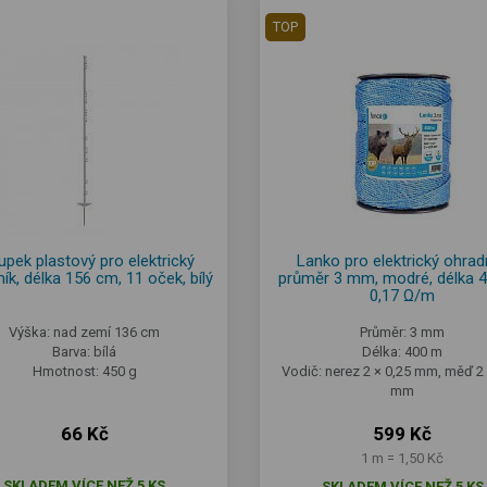
TOP
upek plastový pro elektrický
Lanko pro elektrický ohradn
ík, délka 156 cm, 11 oček, bílý
průměr 3 mm, modré, délka 
0,17 Ω/m
Výška: nad zemí 136 cm
Průměr: 3 mm
Barva: bílá
Délka: 400 m
Hmotnost: 450 g
Vodič: nerez 2 × 0,25 mm, měď 2 
mm
66 Kč
599 Kč
1 m = 1,50 Kč
SKLADEM VÍCE NEŽ 5 KS
SKLADEM VÍCE NEŽ 5 KS