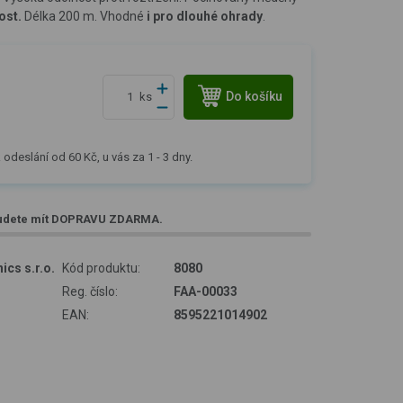
ost.
Délka 200 m. Vhodné
i pro dlouhé ohrady
.
Do košíku
ks
 odeslání od 60 Kč, u vás za 1 - 3 dny.
udete mít
DOPRAVU ZDARMA
.
ics s.r.o.
Kód produktu:
8080
Reg. číslo:
FAA-00033
EAN:
8595221014902