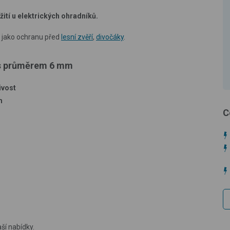
žití u elektrických ohradníků.
i jako ochranu před
lesní zvěří
,
divočáky
.
é s průměrem 6 mm
ivost
m
C
ší nabídky.