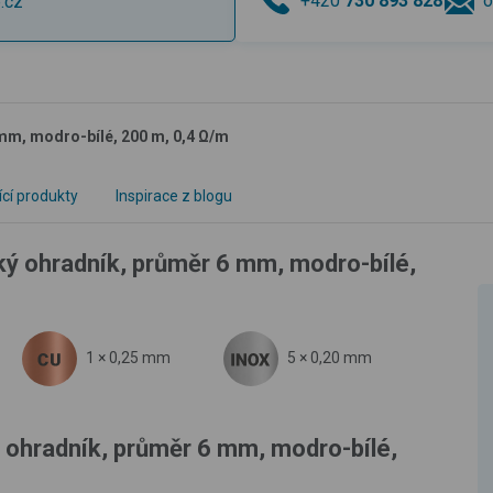
+420
730 893 828
o
.cz
 mm, modro-bílé, 200 m, 0,4 Ω/m
ící produkty
Inspirace z blogu
ký ohradník, průměr 6 mm, modro-bílé,
1 × 0,25 mm
5 × 0,20 mm
ý ohradník, průměr 6 mm, modro-bílé,