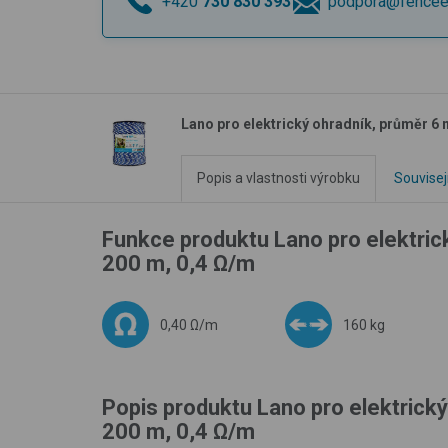
+420
730 830 393
podpora@fencee
Lano pro elektrický ohradník, průměr 6
Popis a vlastnosti výrobku
Souvisej
Funkce produktu Lano pro elektric
200 m, 0,4 Ω/m
0,40 Ω/m
160 kg
Popis produktu Lano pro elektrick
200 m, 0,4 Ω/m