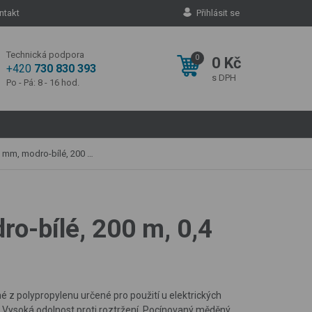
ntakt
Přihlásit se
Technická podpora
0
0 Kč
+420
730 830 393
s DPH
Po - Pá: 8 - 16 hod.
odro-bílé, 200 m, 0,4 Ω/m
ro-bílé, 200 m, 0,4
né z polypropylenu určené pro použití u elektrických
Vysoká odolnost proti roztržení. Pocínovaný měděný