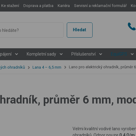
Ke stažení
Doprava a platba
Kariéra
Servisní a reklamační formulář
Ko
Hledat
pájení
Kompletní sady
Příslušenství
EquiGPS
Lano pro elektrický ohradník, průměr 6 mm, m
kých ohradníků
Lana 4 –⁠ 6,5 mm
ohradník, průměr 6 mm, mod
Velmi kvalitní vodivé lano vyrobe
ohradníků. O
dpor pouze
0,4 Ω/m.