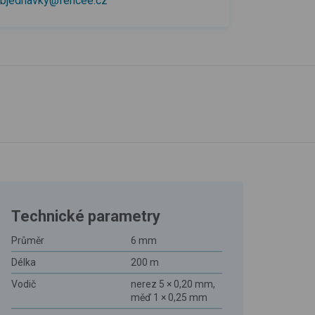
bjednavky@fencee.cz
Technické parametry
Průměr
6 mm
Délka
200 m
Vodič
nerez 5 × 0,20 mm,
měď 1 × 0,25 mm