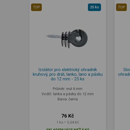
TOP
25 ks
TOP
Izolátor pro elektrický ohradník
Slo
kruhový, pro drát, lanko, lano a pásku
ohradn
do 12 mm - 25 ks
Průměr: vrut 6 mm
Vodič: lanka a pásky do 12 mm
Barva: černá
76 Kč
1 ks = 3,04 Kč
SKLADEM VÍCE NEŽ 5 KS