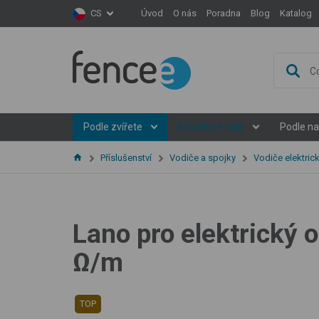
Úvod
O nás
Poradna
Blog
Katalog
CS
Podle zvířete
Modelové řady
Podle na
Příslušenství
Vodiče a spojky
Vodiče elektric
Lano pro elektrický 
Ω/m
TOP