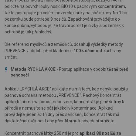
vašem pozemku a z něho postupně postupujte, každých 40 m
položte na povrch louky nosič BIO10 s pachovým koncentrátem,
takto postupujte po celém pozemku louky na obě strany. Na 1 ha
pozemku bude potřeba 9 nosičů. Zapachování provádějte do
konce dubna, výhodou je, že travní porost je nízký a pozemek k
ochraně je tak přehledný.
Dle referencí myslivců a zemědělců, dosahují výsledky metody
PREVENCE v období před kladením i
100% účinnost
záchrany
srnčat.
Metoda RYCHLÁ AKCE
- Postup aplikace v období
těsně před
senosečí
Aplikaci „RYCHLÁ AKCE“ aplikujte na místech, kde nebyla použita
pachová ochrana metodou „PREVENCE“. Pachový koncentrát
aplikujte přímo na porost nebo zem, koncentrát je plně šetrný k
přírodě a nemusíte se bát jakékoliv kontaminace. Aplikaci
provádějte jeden až tři dny před senosečí, koncentrát tak má
dostatečnou účinnost aby přinutil srnu k odvedení srnčete.
Koncentrát pachové látky 250 ml je pro
aplikaci 80 nosičů
za