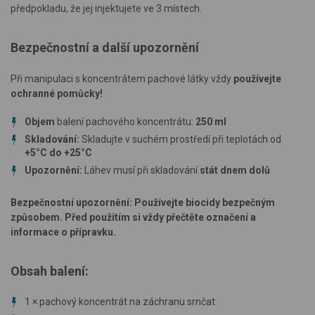
předpokladu, že jej injektujete ve 3 místech.
Bezpečnostní a další upozornění
Při manipulaci s koncentrátem pachové látky vždy
používejte
ochranné pomůcky!
Objem
balení pachového koncentrátu:
250 ml
Skladování:
Skladujte v suchém prostředí při teplotách od
+5°C do +25°C
Upozornění:
Láhev musí při skladování
stát dnem dolů
Bezpečnostní upozornění: Používejte biocidy bezpečným
způsobem. Před použitím si vždy přečtěte označení a
informace o přípravku.
Obsah balení:
1 × pachový koncentrát na záchranu srnčat