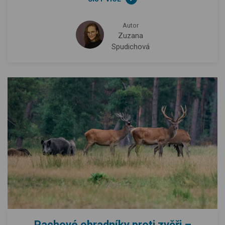
Autor
Zuzana
Spudichová
Pachové ohradníky proti zvěři –