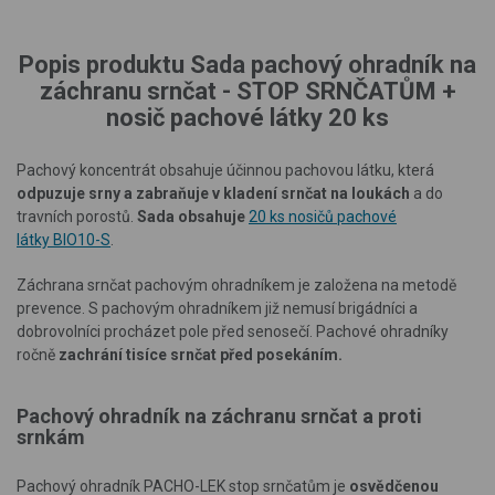
Popis produktu Sada pachový ohradník na
záchranu srnčat - STOP SRNČATŮM +
nosič pachové látky 20 ks
Pachový koncentrát obsahuje účinnou pachovou látku, která
odpuzuje srny a zabraňuje v kladení srnčat na loukách
a do
travních porostů.
Sada obsahuje
20 ks nosičů pachové
látky BIO10-S
.
Záchrana srnčat pachovým ohradníkem je založena na metodě
prevence. S pachovým ohradníkem již nemusí brigádníci a
dobrovolníci procházet pole před senosečí. Pachové ohradníky
ročně
zachrání tisíce srnčat před posekáním.
Pachový ohradník na záchranu srnčat a proti
srnkám
Pachový ohradník PACHO-LEK stop srnčatům je
osvědčenou