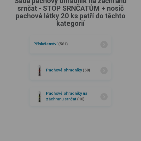
Sada pachový ohradník na záchranu
srnčat - STOP SRNČATŮM + nosič
pachové látky 20 ks patří do těchto
kategorií
Příslušenství
(581)
Pachové ohradníky
(68)
Pachové ohradníky na
záchranu srnčat
(10)