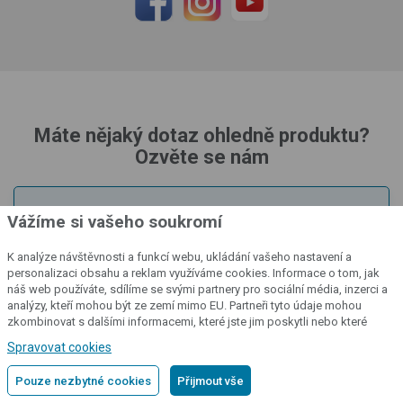
Máte nějaký dotaz ohledně produktu?
Ozvěte se nám
Technická podpora
/
Po - Pá: 8 - 16 hod.
Vážíme si vašeho soukromí
Milan Vacek
K analýze návštěvnosti a funkcí webu, ukládání vašeho nastavení a
personalizaci obsahu a reklam využíváme cookies. Informace o tom, jak
+420
730 830 393
podpora@fencee.cz
náš web používáte, sdílíme se svými partnery pro sociální média, inzerci a
analýzy, kteří mohou být ze zemí mimo EU. Partneři tyto údaje mohou
zkombinovat s dalšími informacemi, které jste jim poskytli nebo které
získali v důsledku toho, že používáte jejich služby.
Podrobné informace
Spravovat cookies
Obchodní oddělení
/
Po - Pá: 8:30 - 16:30 hod.
Michal Tareš
Pouze nezbytné cookies
Přijmout vše