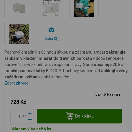
Další (3)
Pachový ohradník s účinnou látkou na záchranu srnčat
zabraňuje
srnkám v kladení mláďat do travních porostů
v době senoseče,
zároveň jim však nebrání ve spásání trávy.
Sada
obsahuje 20 ks
nosičů pachové látky
BIO10-S.
Pachový koncentrát
aplikujte vždy
začátkem května
v době senoseče.
Zobrazit více
602 Kč bez DPH
728 Kč
Do košíku
ks
Skladem více než 5 ks
-