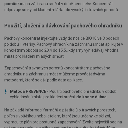
pomůckou
na záchranu srnčat v době senoseče. Koncentrát
odpuzuje srnky od kladení mláďat do vysokých travních porostů.
Použití, složení a dávkování pachového ohradníku
Pachový koncentrát injektujte vždy do nosiče BIO10 ve 3 bodech
po dobu 1 vteřiny. Pachový ohradník na záchranu srnčat aplikujte v
konkrétním období od 20.4 do 15.5., kdy srny vyhledávají vhodná
místa pro kladení mladých srnčat.
Zapachování travnatých porostů koncentrátem pachového
ohradníku na záchranu srnčat můžeme provádět dvěma
metodami, které se dělí podle data aplikace.
Metoda PREVENCE
- Použití pachového ohradníku v období
vyhledávání místa pro kladení srnčat
do konce dubna
Na základě informací farmářů a pěstitelů o travních porostech,
polích s vojtěškou nebo jetelem, které jsou určeny ke sklizni,
vypracujte plán pro postupné zapachování. Zvolte nejvyšší bod na