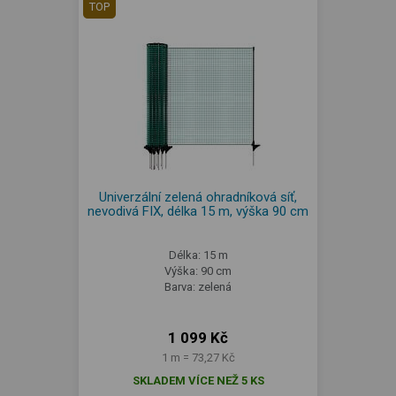
TOP
Univerzální zelená ohradníková síť,
nevodivá FIX, délka 15 m, výška 90 cm
Délka: 15 m
Výška: 90 cm
Barva: zelená
1 099 Kč
1 m = 73,27 Kč
SKLADEM VÍCE NEŽ 5 KS