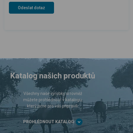
Katalog našich produktů
Všechny naše výrobky si rovněž
můžete prohlédnout v katalogu,
který jsme pro vás připravili.
PROHLÉDNOUT KATALOG