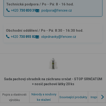
Technická podpora
/ Po - Pá: 8 - 16 hod.
+420
730 830 393
podpora@fencee.cz
Obchodní oddělení
/ Po - Pá: 8:30 - 16:30 hod.
+420
730 893 828
objednavky@fencee.cz
Sada pachový ohradník na záchranu srnčat - STOP SRNČATŮM
+ nosič pachové látky 20 ks
Návody a soubory
Popis a vlastnosti
Související produkty
Inspirace z
ke stažení
výrobku