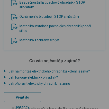
Bezpečnostní list pachový ohradník - STOP
srnčatům
Oznámení o biocidech STOP srnčatům
Metodika instalace pachových ohradníků podél
silnic
Metodika záchrany srnčat
Co vás nejčastěji zajímá?
Jak na montáž elektrického ohradníku kolem jezírka?
Jak funguje elektrický ohradník?
Jak připravit elektrický ohradník na zimu
Přejít do
poradny