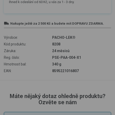
Ihned k odeslání od 60 Kč, u vás za 1 - 3 dny.
Nakupte ještě za
2 500 Kč
a budete mít
DOPRAVU ZDARMA
.
Výrobce:
PACHO-LEK®
Kód produktu:
8208
Záruka:
24 měsíců
Reg. číslo:
PSE-PAA-004-X1
Hmotnost bal:
340 g
EAN:
8595221016807
Máte nějaký dotaz ohledně produktu?
Ozvěte se nám