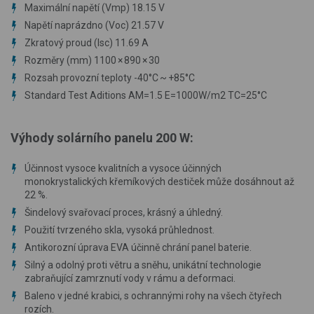
Maximální napětí (Vmp) 18.15 V
Napětí naprázdno (Voc) 21.57 V
Zkratový proud (Isc) 11.69 A
Rozměry (mm) 1100 × 890 × 30
Rozsah provozní teploty -40°C ~ +85°C
Standard Test Aditions AM=1.5 E=1000W/m2 TC=25°C
Výhody solárního panelu 200 W:
Účinnost vysoce kvalitních a vysoce účinných
monokrystalických křemíkových destiček může dosáhnout až
22 %.
Šindelový svařovací proces, krásný a úhledný.
Použití tvrzeného skla, vysoká průhlednost.
Antikorozní úprava EVA účinně chrání panel baterie.
Silný a odolný proti větru a sněhu, unikátní technologie
zabraňující zamrznutí vody v rámu a deformaci.
Baleno v jedné krabici, s ochrannými rohy na všech čtyřech
rozích.