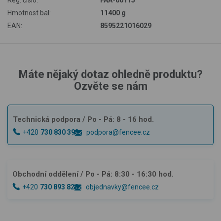
Hmotnost bal:
11400 g
EAN:
8595221016029
Máte nějaký dotaz ohledně produktu?
Ozvěte se nám
Technická podpora
/ Po - Pá: 8 - 16 hod.
+420
730 830 393
podpora@fencee.cz
Obchodní oddělení
/ Po - Pá: 8:30 - 16:30 hod.
+420
730 893 828
objednavky@fencee.cz