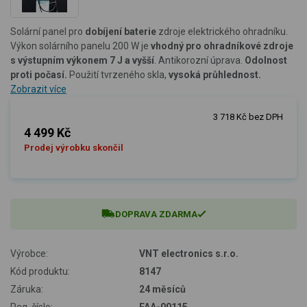
Solární panel pro
dobíjení baterie
zdroje elektrického ohradníku.
Výkon solárního panelu 200 W je
vhodný pro ohradníkové zdroje
s výstupním výkonem 7 J a vyšší
. Antikorozní úprava.
Odolnost
proti počasí.
Použití tvrzeného skla,
vysoká průhlednost.
Zobrazit více
3 718 Kč bez DPH
4 499 Kč
Prodej výrobku skončil
DOPRAVA ZDARMA
Výrobce:
VNT electronics s.r.o.
Kód produktu:
8147
Záruka:
24 měsíců
Reg. číslo:
FAA-00115