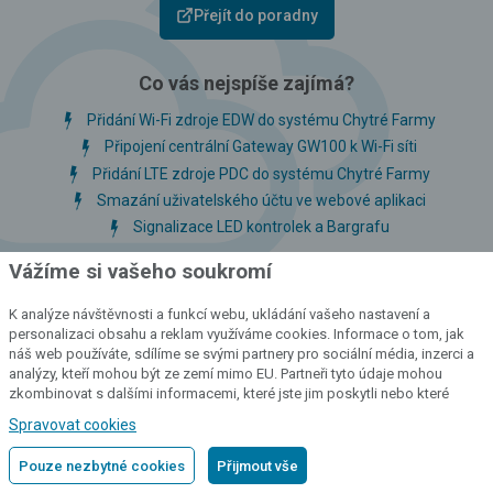
Přejít do poradny
Co vás nejspíše zajímá?
Přidání Wi-Fi zdroje EDW do systému Chytré Farmy
Připojení centrální Gateway GW100 k Wi-Fi síti
Přidání LTE zdroje PDC do systému Chytré Farmy
Smazání uživatelského účtu ve webové aplikaci
Signalizace LED kontrolek a Bargrafu
Vážíme si vašeho soukromí
K analýze návštěvnosti a funkcí webu, ukládání vašeho nastavení a
personalizaci obsahu a reklam využíváme cookies. Informace o tom, jak
náš web používáte, sdílíme se svými partnery pro sociální média, inzerci a
Zákaznický servis
analýzy, kteří mohou být ze zemí mimo EU. Partneři tyto údaje mohou
zkombinovat s dalšími informacemi, které jste jim poskytli nebo které
získali v důsledku toho, že používáte jejich služby.
Podrobné informace
Kontakty
Spravovat cookies
Poradna
Pouze nezbytné cookies
Přijmout vše
Obchodní podmínky