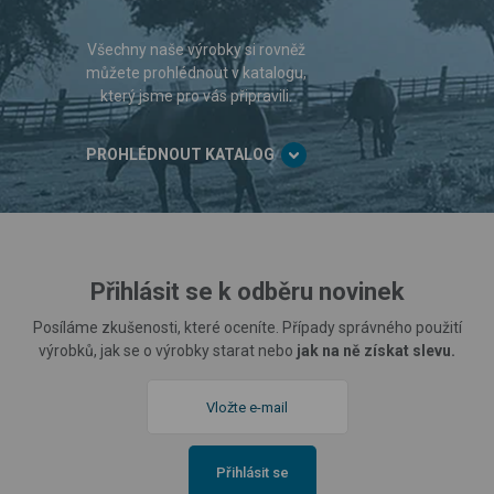
Všechny naše výrobky si rovněž
můžete prohlédnout v katalogu,
který jsme pro vás připravili.
PROHLÉDNOUT KATALOG
Přihlásit se k odběru novinek
Posíláme zkušenosti, které oceníte. Případy správného použití
výrobků, jak se o výrobky starat nebo
jak na ně získat slevu.
Přihlásit se