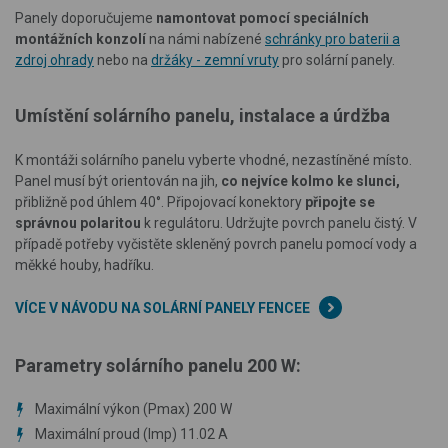
Panely doporučujeme
namontovat pomocí speciálních
montážních konzolí
na námi nabízené
schránky pro baterii a
zdroj ohrady
nebo na
držáky - zemní vruty
pro solární panely.
Umístění solárního panelu, instalace a úrdžba
K montáži solárního panelu vyberte vhodné, nezastíněné místo.
Panel musí být orientován na jih,
co nejvíce kolmo ke slunci,
přibližně pod úhlem 40°. Připojovací konektory
připojte se
správnou polaritou
k regulátoru. Udržujte povrch panelu čistý. V
případě potřeby vyčistěte skleněný povrch panelu pomocí vody a
měkké houby, hadříku.
VÍCE V NÁVODU NA SOLÁRNÍ PANELY FENCEE
Parametry solárního panelu 200 W:
Maximální výkon (Pmax) 200 W
Maximální proud (Imp) 11.02 A