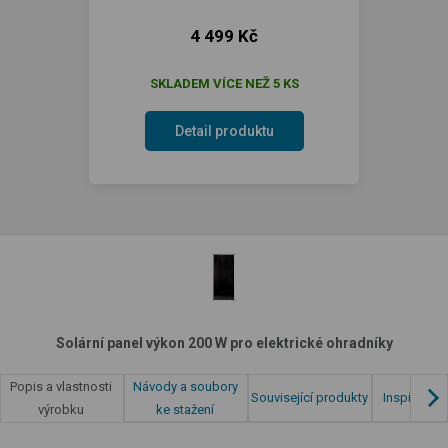
4 499 Kč
SKLADEM VÍCE NEŽ 5 KS
Detail produktu
Solární panel výkon 200 W pro elektrické ohradníky
Návody a soubory
Popis a vlastnosti
Související produkty
Inspirace z
ke stažení
výrobku