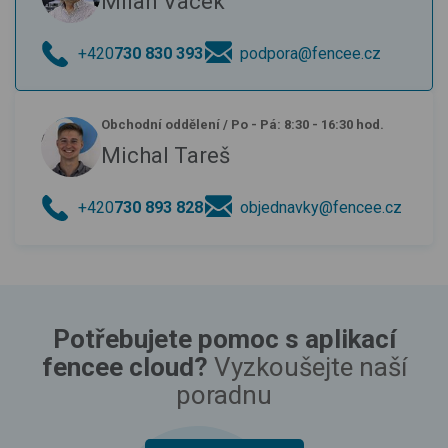
Milan Vacek
+420
730 830 393
podpora@fencee.cz
Obchodní oddělení
/
Po - Pá: 8:30 - 16:30 hod.
Michal Tareš
+420
730 893 828
objednavky@fencee.cz
Potřebujete pomoc s aplikací
fencee cloud?
Vyzkoušejte naší
poradnu