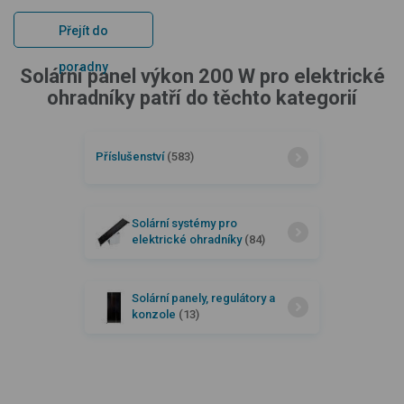
Přejít do
poradny
Solární panel výkon 200 W pro elektrické
ohradníky patří do těchto kategorií
Příslušenství
(583)
Solární systémy pro
elektrické ohradníky
(84)
Solární panely, regulátory a
konzole
(13)