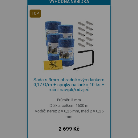
VÝHODNÁ NABÍDKA
TOP
Sada s 3mm ohradníkovým lankem
0,17 Ω/m + spojky na lanko 10 ks +
ruční naviják/odvíječ
Průměr: 3 mm
Délka: celkem 1600 m
Vodič: nerez 2 × 0,25 mm, měď 2 × 0,25
mm
2 699 Kč