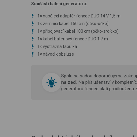
Součástí balení generátoru:
1× napájecí adaptér fencee DUO 14 V 1,5 m
1× zemnící kabel 150 cm (očko-očko)
1× připojovací kabel 100 cm (očko-srdíčko)
1× kabel bateriový fencee DUO 1,7 m
1× výstražná tabulka
1× návod k obsluze
Spolu se sadou doporučujeme zakou
na zeď.
Na příslušenství v kompletn
generátorů fencee platí prodloužená 