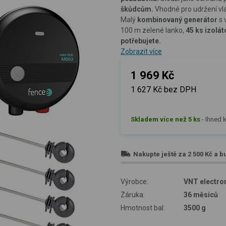
škůdcům.
Vhodné pro udržení vl
Malý
kombinovaný generátor
s 
100 m zelené lanko,
45 ks izolát
potřebujete.
Zobrazit více
1 969 Kč
1 627 Kč bez DPH
Skladem více než 5 ks
-
Ihned k
Nakupte ještě za
2 500 Kč
a b
Výrobce:
VNT electron
Záruka:
36 měsíců
Hmotnost bal:
3500 g