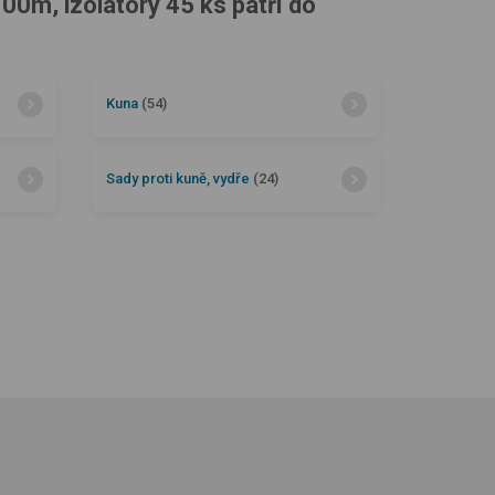
00m, izolátory 45 ks patří do
Kuna
(54)
Sady proti kuně, vydře
(24)