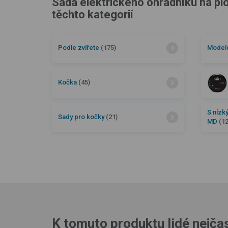
Sada elektrického ohradníku na plo
těchto kategorií
Podle zvířete
(175)
Model
Kočka
(45)
S nízk
Sady pro kočky
(21)
MD
(12
K tomuto produktu lidé nejčas