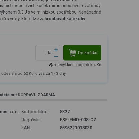
astních nebo cizích koček mimo nebo uvnitř zahrady.
výkonem 0,3 J s velmi nízkou spotřebou. Nenápadné
orů
s vruty, které
lze zašroubovat kamkoliv
Do košíku
ks
+ recyklační poplatek 4 Kč
 odeslání od 60 Kč, u vás za 1 - 3 dny.
udete mít
DOPRAVU ZDARMA
.
ics s.r.o.
Kód produktu:
8327
Reg. číslo:
FSE-FMD-008-CZ
EAN:
8595221018030