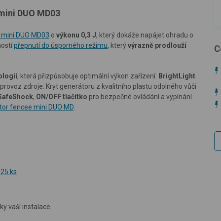
 mini DUO MD03
 mini DUO MD03
o
výkonu 0,3 J
, který dokáže napájet ohradu o
ností
přepnutí do úsporného režimu
, který
výrazně prodlouží
C
logií
, která přizpůsobuje optimální výkon zařízení.
BrightLight
 provoz zdroje. Kryt generátoru z kvalitního plastu odolného vůči
SafeShock
,
ON/OFF tlačítko
pro bezpečné ovládání a vypínání
rátor fencee mini DUO MD
.
 25 ks
ky vaší instalace.