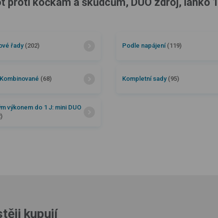
t proti kočkám a škůdcům, DUO zdroj, lanko 1
ové řady
(202)
Podle napájení
(119)
Kombinované
(68)
Kompletní sady
(95)
ým výkonem do 1 J: mini DUO
)
těji kupují