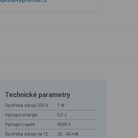
bjednavky@fencee.cz
Technické parametry
Spotřeba zdroje 230 V
1 W
Výstupní energie
0,3 J
Výstupní napětí
9000 V
Spotřeba zdroje na 12
20 - 40 mA