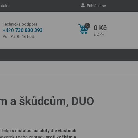
ntakt
Přihlásit se
Technická podpora
0
0 Kč
+420
730 830 393
s DPH
Po - Pá: 8 - 16 hod.
kám a škůdcům, DUO
adníku
s instalací na ploty dle vlastních
a pozemku nebo zahrady
proti kočkám a