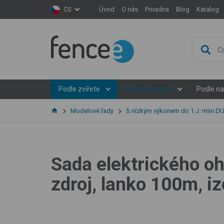
Úvod
O nás
Poradna
Blog
Katalog
CS
Podle zvířete
Modelové řady
Podle na
Modelové řady
S nízkým výkonem do 1 J: mini 
Sada elektrického o
zdroj, lanko 100m, iz