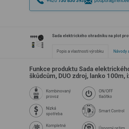
+420
730 830 393
podpora@fencee
Sada elektrického ohradníku na plot pr
Popis a vlastnosti výrobku
Návody a
Funkce produktu Sada elektrického
škůdcům, DUO zdroj, lanko 100m, i
Kombinovaný
ON/OFF
provoz
tlačítko
Nízká
Smart Control
spotřeba
Kompletně
Úsporný režim