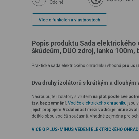
Odolné
Více o funkcích a vlastnostech
Popis produktu Sada elektrického 
škůdcům, DUO zdroj, lanko 100m, i
Praktická sada elektrického ohradníku vhodná
pro udr
Dva druhy izolátorů s krátkým a dlouhým
Našroubujte izolátory s vrutem
na plot podle své potř
tzv. bez zemnění.
Vodiče elektrického ohradníku
jsou v
jejich propojení.
Vzdálenost mezi vodiči je nutné zvoli
dotklo obou vodičů současně. Vhodné zejména pro och
VÍCE O PLUS-MÍNUS VEDENÍ ELEKTRICKÉHO OHRAD