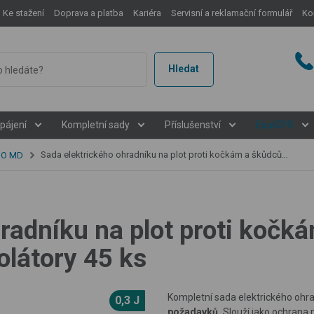
Ke stažení
Doprava a platba
Kariéra
Servisní a reklamační formulář
Ko
Hledat
pájení
Kompletní sady
Příslušenství
EquiGPS
Sada elektrického ohradníku na plot proti kočkám a škůdcům, DUO zdroj, lanko 100m, izolátory 45 ks
DUO MD
hradníku na plot proti koč
olátory 45 ks
Kompletní sada elektrického ohr
0,3 J
požadavků.
Slouží jako ochran