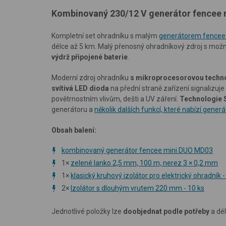
Kombinovaný 230/12 V generátor fencee
Kompletní set ohradníku s malým
generátorem fencee
délce až 5 km. Malý přenosný ohradníkový zdroj s mož
výdrž připojené baterie
.
Moderní zdroj ohradníku
s mikroprocesorovou techno
svítivá LED dioda
na přední straně zařízení signalizuje
povětrnostním vlivům, dešti a UV záření.
Technologie 
generátoru a
několik dalších funkcí, které nabízí gene
Obsah balení:
kombinovaný generátor fencee mini DUO MD03
1×
zelené lanko 2,5 mm, 100 m, nerez 3 × 0,2 mm
1×
klasický kruhový izolátor pro elektrický ohradník -
2×
Izolátor s dlouhým vrutem 220 mm - 10 ks
Jednotlivé položky lze
doobjednat podle potřeby
a dél