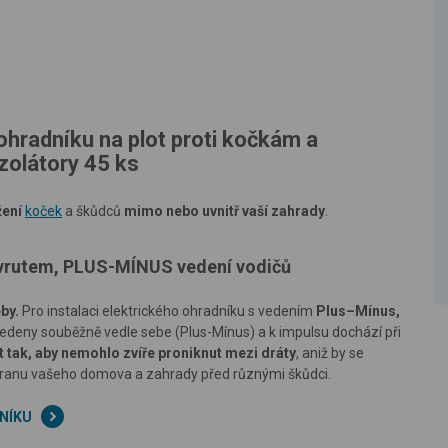
ohradníku na plot proti kočkám a
zolátory 45 ks
žení
koček
a škůdců
mimo nebo uvnitř vaší zahrady
.
 vrutem, PLUS-MÍNUS vedení vodičů
eby.
Pro instalaci elektrického ohradníku s vedením
Plus–Mínus,
edeny souběžně vedle sebe (Plus-Mínus) a k impulsu dochází při
t tak, aby nemohlo zvíře proniknut mezi dráty
, aniž by se
ranu vašeho domova a zahrady před různými škůdci.
NÍKU