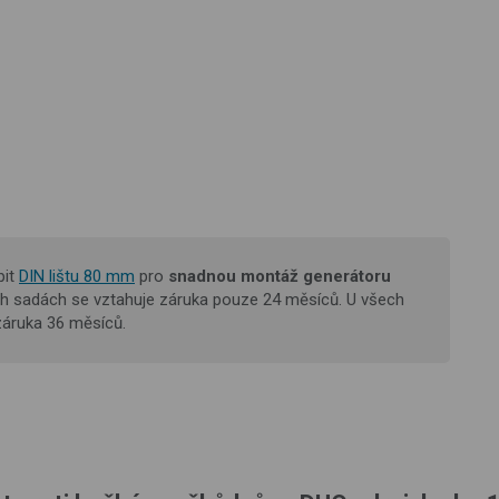
pit
DIN lištu 80 mm
pro
snadnou montáž
generátoru
ích sadách se vztahuje záruka pouze 24 měsíců. U všech
záruka 36 měsíců.