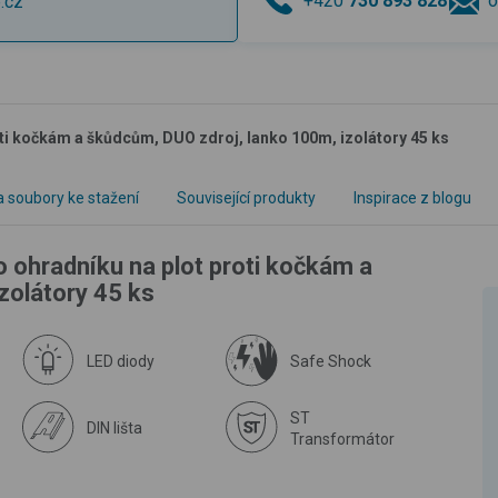
+420
730 893 828
o
.cz
oti kočkám a škůdcům, DUO zdroj, lanko 100m, izolátory 45 ks
 soubory ke stažení
Související produkty
Inspirace z blogu
 ohradníku na plot proti kočkám a
zolátory 45 ks
LED diody
Safe Shock
ST
DIN lišta
Transformátor