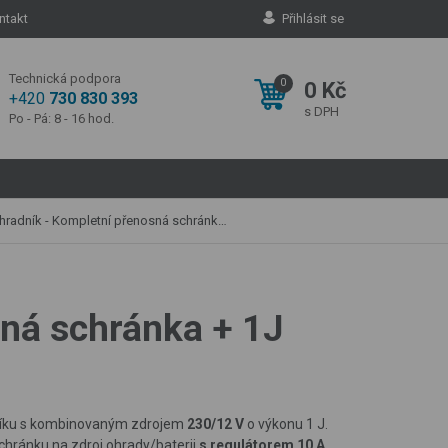
ntakt
Přihlásit se
Technická podpora
0
0 Kč
+420
730 830 393
s DPH
Po - Pá: 8 - 16 hod.
mpletní přenosná schránka + 1J zdroj, panel 40 W, páska 20 mm
sná schránka + 1J
níku s kombinovaným zdrojem
230/12 V
o výkonu 1 J.
hránku na zdroj ohrady/baterii
s regulátorem 10 A