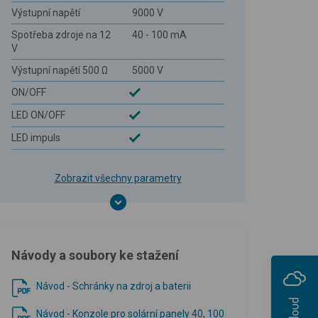
Výstupní napětí
9000 V
Spotřeba zdroje na 12
40 - 100 mA
V
Výstupní napětí 500 Ω
5000 V
ON/OFF
LED ON/OFF
LED impuls
Zobrazit všechny parametry
Návody a soubory ke stažení
Návod - Schránky na zdroj a baterii
Návod - Konzole pro solární panely 40, 100