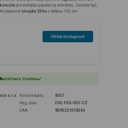
 konzole
pro instalaci panelu na schránku. Zemnící tyč,
lní plastové
sloupky 20 ks
s délkou 105 cm.
Hlídat dostupnost
DOPRAVA ZDARMA
ics s.r.o.
Kód produktu:
8357
Reg. číslo:
FSE-FSS-033-CZ
EAN:
8595221018344