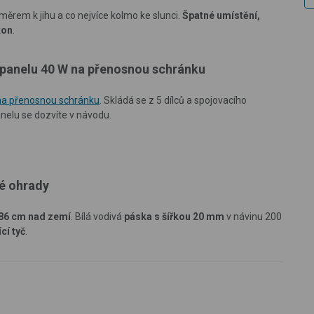
směrem k jihu a co nejvíce kolmo ke slunci.
Špatné umístění,
kon
.
 panelu 40 W na přenosnou schránku
 na přenosnou schránku
. Skládá se z 5 dílců a spojovacího
nelu se dozvíte v návodu.
ké ohrady
86 cm nad zemí
. Bílá vodivá
páska s šířkou 20 mm
v návinu 200
cí tyč
.