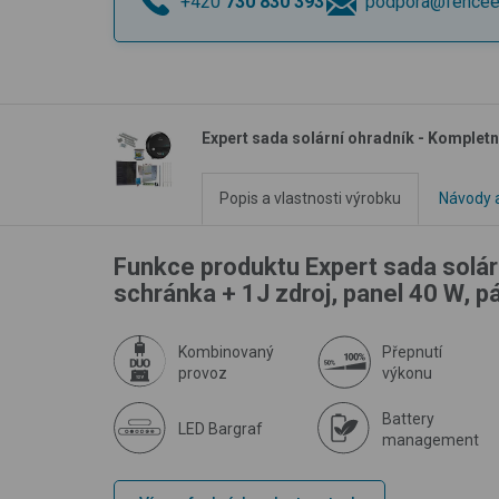
+420
730 830 393
podpora@fencee
Expert sada solární ohradník - Kompletn
Popis a vlastnosti výrobku
Návody a
Funkce produktu Expert sada solár
schránka + 1J zdroj, panel 40 W, 
Kombinovaný
Přepnutí
provoz
výkonu
Battery
LED Bargraf
management