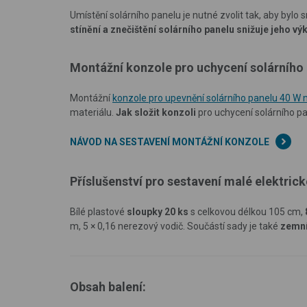
Umístění solárního panelu je nutné zvolit tak, aby bylo 
stínění a znečištění solárního panelu snižuje jeho vý
Montážní konzole pro uchycení solárního
Montážní
konzole pro upevnění solárního panelu 40 W
materiálu.
Jak složit konzoli
pro uchycení solárního pa
NÁVOD NA SESTAVENÍ MONTÁŽNÍ KONZOLE
Příslušenství pro sestavení malé elektric
Bílé plastové
sloupky 20 ks
s celkovou délkou 105 cm,
m, 5 × 0,16 nerezový vodič. Součástí sady je také
zemní
Obsah balení: