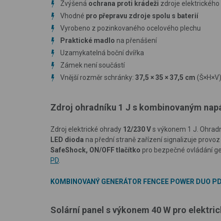
Zvýšená
ochrana proti krádeži
zdroje elektrického
Vhodné
pro přepravu zdroje spolu s baterií
Vyrobeno z pozinkovaného ocelového plechu
Praktické madlo
na přenášení
Uzamykatelná boční dvířka
Zámek není součástí
Vnější rozměr schránky:
37,5
×
35
×
37,5 cm
(Š
×
H
×
V
Zdroj ohradníku 1 J s kombinovaným nap
Zdroj elektrické ohrady
12/230 V
s výkonem 1 J. Ohradník
LED dioda
na přední straně zařízení signalizuje provo
SafeShock, ON/OFF tlačítko
pro bezpečné ovládání g
PD
.
KOMBINOVANÝ GENERÁTOR FENCEE POWER DUO P
Solární panel s výkonem 40 W pro elektri