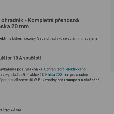
í ohradník - Kompletní přenosná
páska 20 mm
ektřiny
během sezóny. Sada ohradníku se solárním napájením
ulátor 10 A součástí
ykatelná posuvná dvířka
. Ochrání
zdroj elektrického
vlivy a krádeží. Praktická
DIN lišta 200 mm
pro snadné
í panel s výkonem 40 W. Box vhodný
pro transport a chráněné
é typy zdrojů