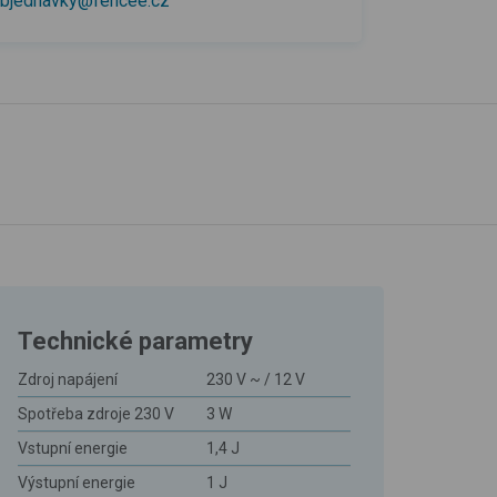
bjednavky@fencee.cz
Technické parametry
Zdroj napájení
230 V ~ / 12 V
Spotřeba zdroje 230 V
3 W
Vstupní energie
1,4 J
Výstupní energie
1 J