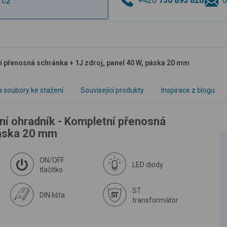
+420
730 893 828
o
.cz
í přenosná schránka + 1J zdroj, panel 40 W, páska 20 mm
 soubory ke stažení
Související produkty
Inspirace z blogu
ní ohradník - Kompletní přenosná
páska 20 mm
ON/OFF
LED diody
tlačítko
ST
DIN lišta
transformátor