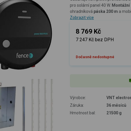
pro solární panel 40 W.
Montážní
ohradníková
páska 200 m
a mobi
Zobrazit více
8 769 Kč
7 247 Kč bez DPH
Dočasně nedostupné
Výrobce:
VNT electron
Záruka:
36 měsíců
Hmotnost bal:
21500 g