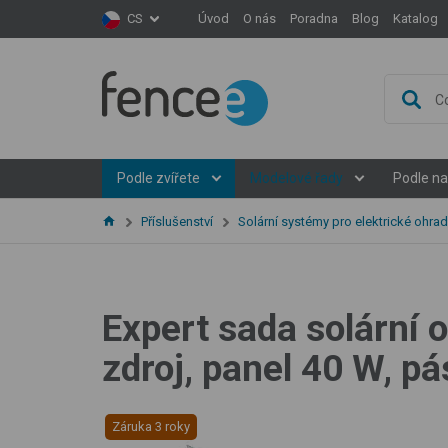
Úvod
O nás
Poradna
Blog
Katalog
CS
Podle zvířete
Modelové řady
Podle na
Příslušenství
Solární systémy pro elektrické ohrad
Expert sada solární 
zdroj, panel 40 W, 
Záruka 3 roky