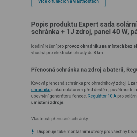
Více o funkcích a vlastnostech
Popis produktu Expert sada solárn
schránka + 1J zdroj, panel 40 W, 
Ideální řešení pro
provoz ohradníku na místech bez el
vhodná pro elektrické ohrady do 8 km.
Přenosná schránka na zdroj a baterii, Reg
Kovová přenosná schránka pro ohradníkový zdroj.
Uzam
ohradníku
s akumulátorem před deštěm, povětrnostními 
upevnění generátoru fencee.
Regulátor 10 A
pro solárn
umístění zdroje.
Vlastnosti přenosné schránky:
Disponuje také montážními otvory pro všechny běžn