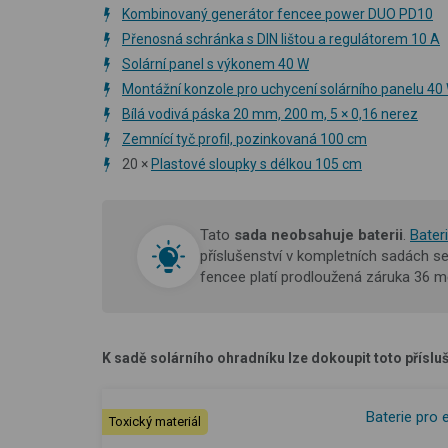
Kombinovaný generátor fencee power DUO PD10
Přenosná schránka s DIN lištou a regulátorem 10 A
Solární panel s výkonem 40 W
Montážní konzole pro uchycení solárního panelu 4
Bílá vodivá páska 20 mm, 200 m, 5 × 0,16 nerez
Zemnící tyč profil, pozinkovaná 100 cm
20 ×
Plastové sloupky s délkou 105 cm
Tato
s
ada neobsahuje baterii
.
Bateri
příslušenství v kompletních sadách s
fencee platí prodloužená záruka 36 m
K sadě solárního ohradníku lze dokoupit toto přísluš
Baterie pro 
Toxický materiál