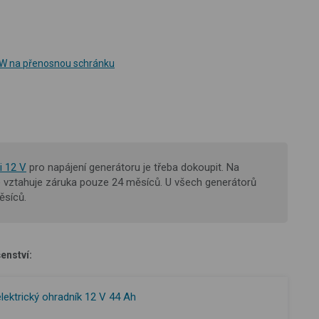
0 W na přenosnou schránku
i 12 V
pro napájení generátoru je třeba dokoupit.
Na
e vztahuje záruka pouze 24 měsíců. U všech generátorů
ěsíců.
enství:
elektrický ohradník 12 V 44 Ah