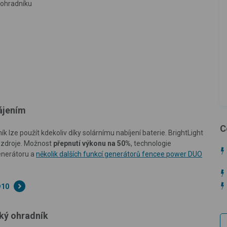
 ohradníku
)
ájením
C
 lze použít kdekoliv díky solárnímu nabíjení baterie. BrightLight
z zdroje. Možnost
přepnutí výkonu na 50%
, technologie
enerátoru a
několik dalších funkcí generátorů fencee power DUO
D10
cký ohradník