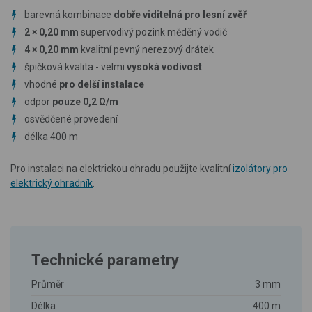
barevná kombinace
dobře viditelná pro lesní zvěř
2 × 0,20 mm
supervodivý pozink měděný vodič
4 × 0,20 mm
kvalitní pevný nerezový drátek
špičková kvalita - velmi
vysoká vodivost
vhodné
pro delší instalace
odpor
pouze 0,2 Ω/m
osvědčené provedení
délka 400 m
Pro instalaci na elektrickou ohradu použijte kvalitní
izolátory pro
elektrický ohradník
.
Technické parametry
Průměr
3 mm
Délka
400 m