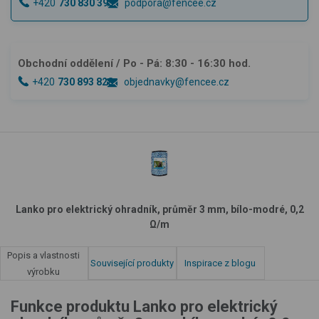
+420
730 830 393
podpora@fencee.cz
Obchodní oddělení
/ Po - Pá: 8:30 - 16:30 hod.
+420
730 893 828
objednavky@fencee.cz
Lanko pro elektrický ohradník, průměr 3 mm, bílo-modré, 0,2
Ω/m
Popis a vlastnosti
Související produkty
Inspirace z blogu
výrobku
Funkce produktu Lanko pro elektrický