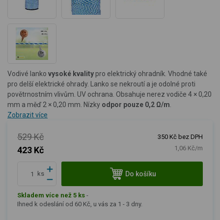
Vodivé lanko
vysoké kvality
pro elektrický ohradník. Vhodné také
pro delší elektrické ohrady. Lanko se nekroutí a je odolné proti
povětrnostním vlivům.
UV ochrana.
Obsahuje nerez vodiče 4 × 0,20
mm a měď 2 × 0,20 mm. Nízky
odpor pouze 0,2 Ω/m
.
Zobrazit více
529 Kč
350 Kč bez DPH
1,06 Kč/m
423 Kč
Do košíku
ks
Skladem více než 5 ks
-
Ihned k odeslání od 60 Kč, u vás za 1 - 3 dny.