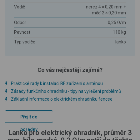
Vodič
nerez 4 × 0,20 mm +
měď 2 × 0,20 mm
Odpor
0,25 Ω/m
Pevnost
110 kg
Typ vodiče
lanko
Co vás nejčastěji zajímá?
Praktické rady k instalaci RF zařízení s anténou
Zásady funkčního ohradníku - tipy na vyřešení problémů
Základní informace o elektrickém ohradníku fencee
Přejít do
poradny
Lanko pro elektrický ohradník, průměr 3