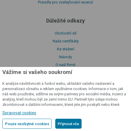
Pravidla pro zveřejňování recenzí
Důležité odkazy
Obchodní síť
Naše certifikáty
Ke stažení
Návody
O naší firmě
Vážíme si vašeho soukromí
Prohlášení o shodě
Katalog produktů
K analýze návštěvnosti a funkcí webu, ukládání vašeho nastavení a
Zásady zpracování souborů cookies
personalizaci obsahu a reklam využíváme cookies. Informace o tom, jak
náš web používáte, sdílíme se svými partnery pro sociální média, inzerci a
Zásady zpracování osobních údajů
analýzy, kteří mohou být ze zemí mimo EU. Partneři tyto údaje mohou
Poučení o souborech cookies
zkombinovat s dalšími informacemi, které jste jim poskytli nebo které
získali v důsledku toho, že používáte jejich služby.
Podrobné informace
Licenční podmínky aplikace fencee Cloud
Spravovat cookies
Prohlášení o přístupnosti
Pouze nezbytné cookies
Přijmout vše