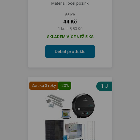
Materiál: ocel pozink
55 Kč
44 Kč
1 ks = 8,80 Kč
SKLADEM VÍCE NEŽ 5 KS
Detail produktu
Záruka 3 roky
-20%
1 J