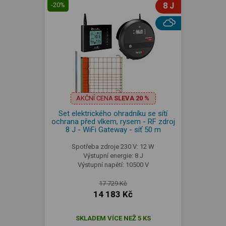
-20%
8 J
AKČNÍ CENA
SLEVA 20 %
Set elektrického ohradníku se sítí
ochrana před vlkem, rysem - RF zdroj
8 J - WiFi Gateway - síť 50 m
Spotřeba zdroje 230 V: 12 W
Výstupní energie: 8 J
Výstupní napětí: 10500 V
17 729 Kč
14 183 Kč
SKLADEM VÍCE NEŽ 5 KS