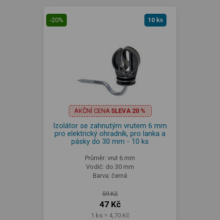
-20%
10 ks
AKČNÍ CENA
SLEVA 20 %
Izolátor se zahnutým vrutem 6 mm
pro elektrický ohradník, pro lanka a
pásky do 30 mm - 10 ks
Průměr: vrut 6 mm
Vodič: do 30 mm
Barva: černá
59 Kč
47 Kč
1 ks = 4,70 Kč