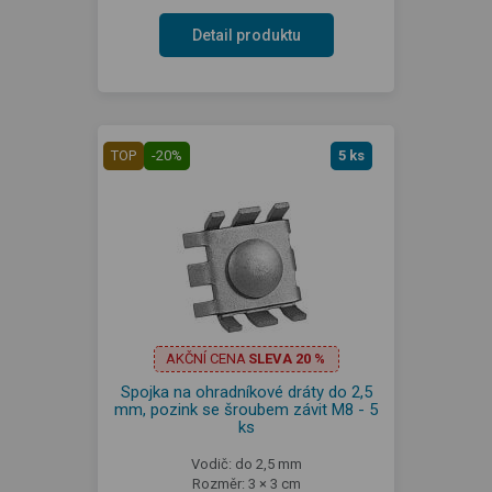
Detail produktu
TOP
-20%
5 ks
AKČNÍ CENA
SLEVA 20 %
Spojka na ohradníkové dráty do 2,5
mm, pozink se šroubem závit M8 - 5
ks
Vodič: do 2,5 mm
Rozměr: 3 × 3 cm