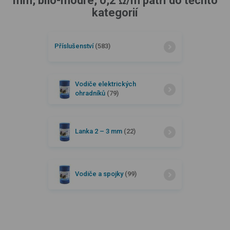
mm, bílo-modré, 0,2 Ω/m patří do těchto
kategorií
Příslušenství
(583)
Vodiče elektrických
ohradníků
(79)
Lanka 2 –⁠ 3 mm
(22)
Vodiče a spojky
(99)