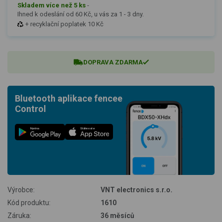
Skladem více než 5 ks
-
Ihned k odeslání od 60 Kč, u vás za 1 - 3 dny.
+ recyklační poplatek 10 Kč
DOPRAVA ZDARMA
Bluetooth aplikace fencee
Control
Nyní na
Stáhnout v
Výrobce:
VNT electronics s.r.o.
Kód produktu:
1610
Záruka:
36 měsíců