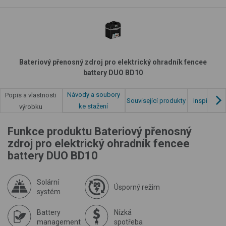
Bateriový přenosný zdroj pro elektrický ohradník fencee
battery DUO BD10
Návody a soubory
Popis a vlastnosti
Související produkty
Inspirace z
ke stažení
výrobku
Funkce produktu Bateriový přenosný
zdroj pro elektrický ohradník fencee
battery DUO BD10
Solární
Úsporný režim
systém
Battery
Nízká
management
spotřeba