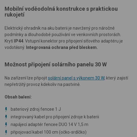
Mobilní voděodolná konstrukce s praktickou
rukojetí
Elektrický ohradník na aku baterii je navržený pro náročné
podmínky a dlouhodobé používání ve venkovních prostorách.
Krytí
IP44
. Vstupní konektor pro připojení síťového adaptéru je
vodotěsný.
Integrovaná ochrana před bleskem.
Možnost připojení solárního panelu 30 W
Na zařízení lze připojit
solární panel s výkonem 30 W
, který zajistí
nepřetržitý provoz kdekoliv na pastvině.
Obsah balení:
bateriový zdroj fencee 1 J
integrovaný kabel pro připojení zdroje k baterii
napájecí adaptér fencee DUO 14 V 1,5 m
připojovací kabel 100 cm (očko-srdíčko)