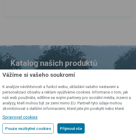
Katalog našich produktů
Vážíme si vašeho soukromí
Všechny naše výrobky si rovněž
K analýze návštěvnosti a funkcí webu, ukládání vašeho nastavení a
můžete prohlédnout v katalogu,
personalizaci obsahu a reklam využíváme cookies. Informace o tom, jak
který jsme pro vás připravili.
náš web používáte, sdílíme se svými partnery pro sociální média, inzerci a
analýzy, kteří mohou být ze zemí mimo EU. Partneři tyto údaje mohou
zkombinovat s dalšími informacemi, které jste jim poskytli nebo které
PROHLÉDNOUT KATALOG
získali v důsledku toho, že používáte jejich služby.
Podrobné informace
Spravovat cookies
Pouze nezbytné cookies
Přijmout vše