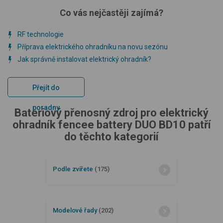
Co vás nejčastěji zajímá?
RF technologie
Příprava elektrického ohradníku na novu sezónu
Jak správně instalovat elektrický ohradník?
Přejít do
poradny
Bateriový přenosný zdroj pro elektrický
ohradník fencee battery DUO BD10 patří
do těchto kategorií
Podle zvířete
(175)
Modelové řady
(202)