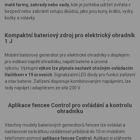
malé farmy, zahrady nebo sady
, kde je potřeba udržet zvířata v
bezpečí nebo zabránit vstupu škůdců, jako jsou kuny, králíci, vydry,
kočky a volavky.
Kompaktní bateriový zdroj pro elektrický ohradník
1 J
Mobilní bateriový generátor pro elektrické ohradníky s displejem
pro indikaci napětí ohradníku, napětí baterie a úrovně
výkonu. Výstupní
výkon lze plynule nastavit otočným ovládacím
tlačítkem v 19 úrovních
. Signalizační LED diody pro funkci zařízení
a stav baterie. Zařízení disponuje kombinovaným napájením, lze
tedy napájet i adaptérem ze sítě 230 V.
Aplikace fencee Control pro ovládání a kontrolu
ohradníku
Všechny modely bateriových generátorů fencee lze ovládat a
nastavovat na krátkou vzdálenost přibližně do 10 m mobilním
telefonem pomocí
aplikace fencee Control
. Aplikaci si stáhnete