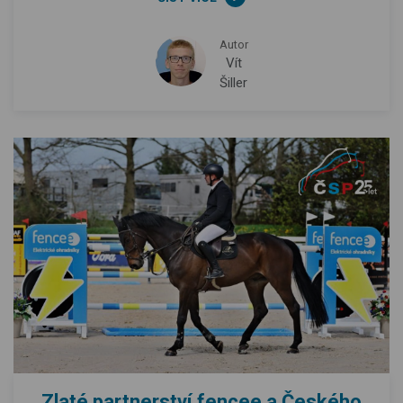
Autor
Vít
Šiller
Zlaté partnerství fencee a Českého