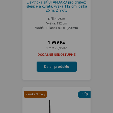
Elektrická síť STANDARD pro drůbež,
slepice a kuřata, výška 112 cm, délka
25 m, 2 hroty
Délka: 25 m
Výška: 112 cm
Vodič: 11 lanek s 3 × 0,20 mm
1 999 Kč
1 m = 79,96 Kč
DOČASNĚ NEDOSTUPNÉ
Detail produktu
Záruka 3 roky