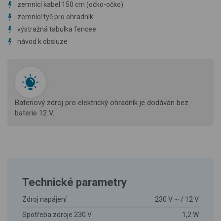
zemnící kabel 150 cm (očko-očko)
zemnící tyč pro ohradník
výstražná tabulka fencee
návod k obsluze
Bateriový zdroj pro elektrický ohradník je dodáván bez
baterie 12 V.
Technické parametry
Zdroj napájení
230 V ~ / 12 V
Spotřeba zdroje 230 V
1,2 W