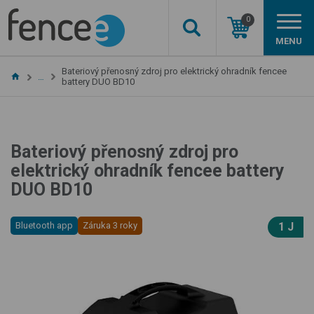
0
MENU
Bateriový přenosný zdroj pro elektrický ohradník fencee
…
battery DUO BD10
Bateriový přenosný zdroj pro
elektrický ohradník fencee battery
DUO BD10
Bluetooth app
Záruka 3 roky
1 J