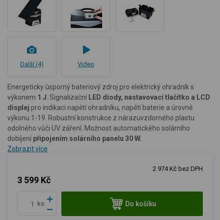
Další (4)
Video
Energeticky úsporný bateriový zdroj pro elektrický ohradník s
výkonem
1 J
. Signalizační
LED diody, nastavovací tlačítko a LCD
displej
pro indikaci napětí ohradníku, napětí baterie a úrovně
výkonu 1-19. Robustní konstrukce z nárazuvzdorného plastu
odolného vůči UV záření. Možnost automatického solárního
dobíjení
připojením solárního panelu 30 W.
Zobrazit více
2 974 Kč bez DPH
3 599 Kč
Do košíku
ks