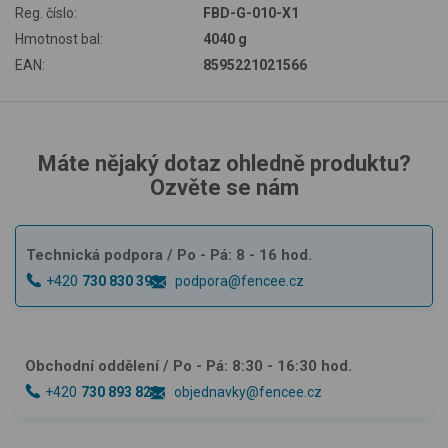
Reg. číslo:
FBD-G-010-X1
Hmotnost bal:
4040 g
EAN:
8595221021566
Máte nějaký dotaz ohledně produktu?
Ozvěte se nám
Technická podpora
/ Po - Pá: 8 - 16 hod.
+420
730 830 393
podpora@fencee.cz
Obchodní oddělení
/ Po - Pá: 8:30 - 16:30 hod.
+420
730 893 828
objednavky@fencee.cz