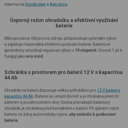
zdarma na
Google play
a
App store
.
Úsporný režim ohradníku a
efektivní využívání
baterie
Mikroprocesor
řídí provoz zdroje, přizpůsobuje optimální výkon
a zajišťuje maximálně efektivní využívání baterie.
Bateriové
generátory umožňují regulovat výkon v
19 stupních
. Úrovně 1 až 6
fungují jako
eco mód.
Schránka s prostorem pro baterii 12 V s kapacitou
44 Ah
Ohradník na baterii disponuje velkou přihrádkou pro
12 V baterii s
kapacitou 44 Ah
. Baterie se umístí dovnitř a je chráněna před UV
zářením a povětrnostními vlivy. Osoba přenášející bateriový
ohradník, je chráněna před kontaktem s baterií. Při úplném vybití
baterie se zdroj automaticky vypne,
aby nedošlo k poškození
baterie.