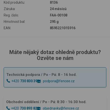
Kód produktu:
8136
Záruka:
24 měsíců
Reg. číslo:
FAA-00108
Hmotnost bal:
295 g
EAN:
8595221015916
Máte nějaký dotaz ohledně produktu?
Ozvěte se nám
Technická podpora
/ Po - Pá: 8 - 16 hod.
+420
730 830 393
podpora@fencee.cz
Obchodní oddělení
/ Po - Pá: 8:30 - 16:30 hod.
+420
730 893 828
objednavky@fencee.cz