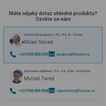
Máte nějaký dotaz ohledně produktu?
Ozvěte se nám
Technická podpora
/
Po - Pá: 8 - 16 hod.
Milan Vacek
+420
730 830 393
podpora@fencee.cz
Obchodní oddělení
/
Po - Pá: 8:30 - 16:30 hod.
Michal Tareš
+420
730 893 828
objednavky@fencee.cz