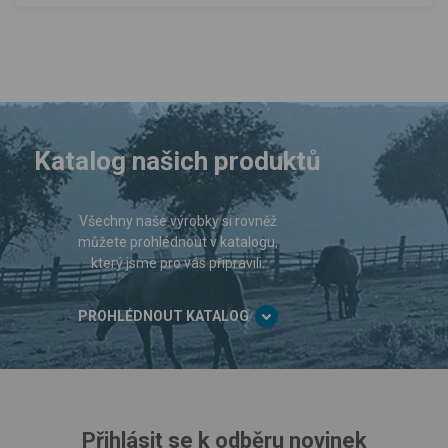
Katalog našich produktů
Všechny naše výrobky si rovněž
můžete prohlédnout v katalogu,
který jsme pro vás připravili.
PROHLÉDNOUT KATALOG
Přihlásit se k odběru novinek