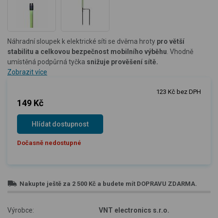
Náhradní sloupek k elektrické síti se dvěma hroty
pro větší
stabilitu a celkovou bezpečnost mobilního výběhu
. Vhodně
umístěná podpůrná tyčka
snižuje prověšení sítě.
Zobrazit více
123 Kč bez DPH
149 Kč
Hlídat dostupnost
Dočasně nedostupné
Nakupte ještě za
2 500 Kč
a budete mít
DOPRAVU ZDARMA
.
Výrobce:
VNT electronics s.r.o.