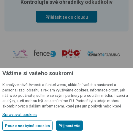
Kontrolujte své ohradníky
odkudkoliv
Přihlásit se do cloudu
Vážíme si vašeho soukromí
K analýze návštěvnosti a funkcí webu, ukládání vašeho nastavení a
personalizaci obsahu a reklam využíváme cookies. Informace o tom, jak
náš web používáte, sdílíme se svými partnery pro sociální média, inzerci a
analýzy, kteří mohou být ze zemí mimo EU. Partneři tyto údaje mohou
zkombinovat s dalšími informacemi, které jste jim poskytli nebo které
získali v důsledku toho, že používáte jejich služby.
Podrobné informace
Spravovat cookies
© 2004 - 2026 VNT electronics s.r.o., všechna práva vyhrazena
Pouze nezbytné cookies
Přijmout vše
Grafický návrh
KošnarDesign.cz
a redakční systém
CZECHGROUP.cz