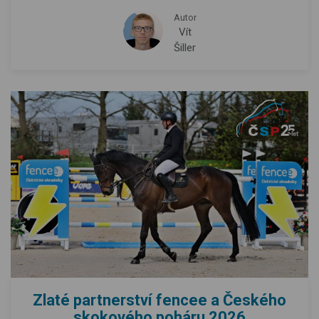
Autor
Vít
Šiller
Zlaté partnerství fencee a Českého
skokového poháru 2026