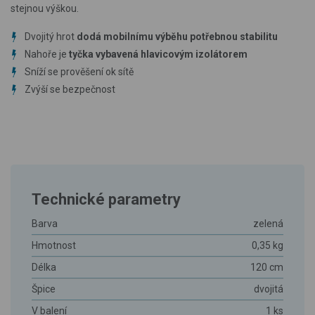
stejnou výškou.
Dvojitý hrot
dodá mobilnímu výběhu potřebnou stabilitu
Nahoře je
tyčka vybavená hlavicovým izolátorem
Sníží se prověšení ok sítě
Zvýší se bezpečnost
Technické parametry
Barva
zelená
Hmotnost
0,35 kg
Délka
120 cm
Špice
dvojitá
V balení
1 ks