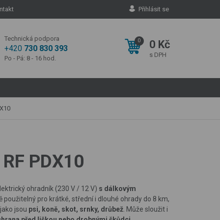
ntakt
Přihlásit se
Technická podpora
0
0 Kč
+420
730 830 393
s DPH
Po - Pá: 8 - 16 hod.
DX10
O RF PDX10
lektrický ohradník (230 V / 12 V)
s dálkovým
ě použitelný pro krátké, střední i dlouhé ohrady do 8 km,
, jako jsou
psi, koně, skot, srnky, drůbež
. Může sloužit i
ochrana před liškou nebo drobnými škůdci
.