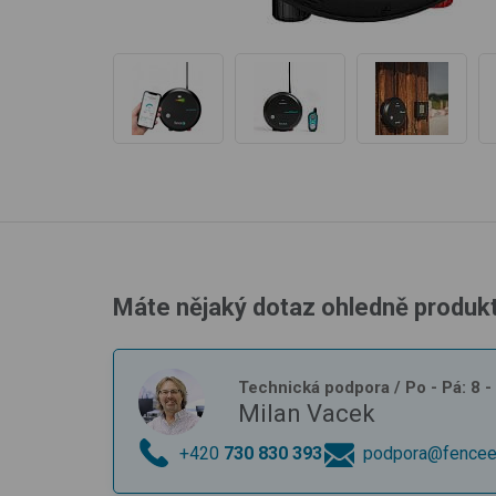
Máte nějaký dotaz ohledně produk
Technická podpora
/ Po - Pá: 8 
Milan Vacek
+420
730 830 393
podpora@fencee