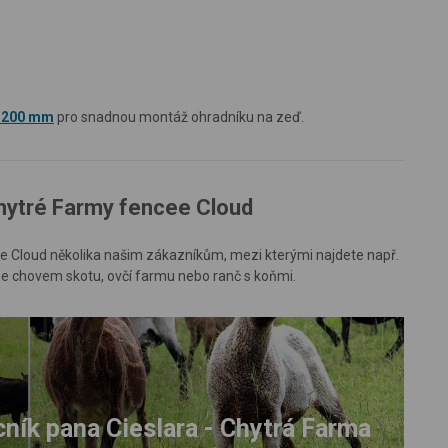
u 200 mm
pro snadnou montáž ohradníku na zeď.
hytré Farmy fencee Cloud
ee Cloud několika našim zákazníkům, mezi kterými najdete např.
se chovem skotu, ovčí farmu nebo ranč s koňmi.
ík pana Cieslara - Chytrá Farma