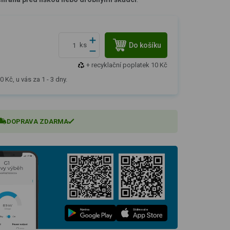
Do košíku
ks
+ recyklační poplatek 10 Kč
 Kč, u vás za 1 - 3 dny.
DOPRAVA ZDARMA
Nyní na
Stáhnout v