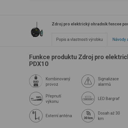
Zdroj pro elektrický ohradník fencee 
Popis a vlastnosti výrobku
Návody a
Funkce produktu Zdroj pro elektri
PDX10
Kombinovaný
Signalizace
provoz
alarmů
Přepnutí
LED Bargraf
výkonu
Dosah až 30
Externí anténa
km