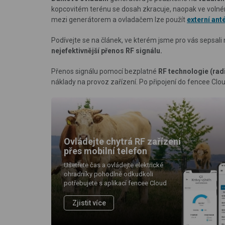
kopcovitém terénu se dosah zkracuje, naopak ve volném 
mezi generátorem a ovladačem lze použít
externí ant
Podívejte se na článek, ve kterém jsme pro vás sepsali 
nejefektivnější přenos RF signálu.
Přenos signálu pomocí bezplatné
RF technologie (rad
náklady na provoz zařízení. Po připojení do fencee Cl
Ovládejte chytrá RF zařízení
přes mobilní telefon
Ušetřete čas a ovládejte elektrické
ohradníky pohodlně odkudkoli
potřebujete s aplikací fencee Cloud
Zjistit více