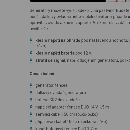
Generátory můžete využít kdekoliv na pastvině. Budete-l
použít dálkový ovladač nebo mobilní telefon v případě
o
opravíte závadu a znovu zapnete. Ani kontrola vzdálen
uvidíte, že:
kleslo napětí
na ohradě
pod nastavenou hodnotu, na
tráva,
kleslo napětí baterie
pod 12 V,
ztratil se signál
, např. odpojením generátoru, pošk
Obsah balení
:
generátor fencee
dálkový ovladač generátoru
baterie CR2 do ovladače
napájecí adaptér fencee DUO 14 V 1,5 m
zemnící kabel 150 cm (očko-očko)
připojovací kabel 100 cm (očko-srdíčko)
kabel bateriový fencee DUO 1,7 m