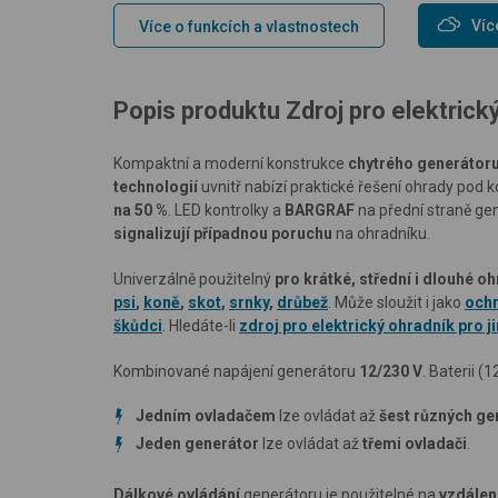
Víc
Více o funkcích a vlastnostech
Popis produktu Zdroj pro elektri
Kompaktní a moderní konstrukce
chytrého
generátoru
technologií
uvnitř nabízí praktické řešení ohrady pod k
na 50 %
. LED kontrolky a
BARGRAF
na přední straně gen
signalizují případnou poruchu
na ohradníku.
Univerzálně použitelný
pro krátké, střední i dlouhé o
psi
,
koně
,
skot
,
srnky
,
drůbež
. Může sloužit i jako
ochr
škůdci
. Hledáte-li
zdroj pro elektrický ohradník pro ji
Kombinované napájení generátoru
12/230 V
. Baterii (1
Jedním ovladačem
lze ovládat až
šest různých ge
Jeden generátor
lze ovládat až
třemi ovladači
.
Dálkové ovládání
generátoru je použitelné na
vzdálen