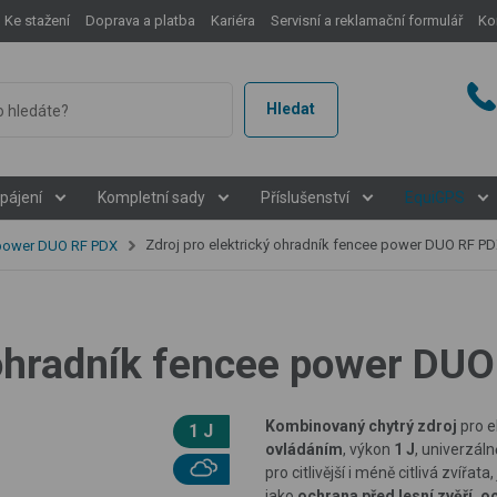
Ke stažení
Doprava a platba
Kariéra
Servisní a reklamační formulář
Ko
Hledat
pájení
Kompletní sady
Příslušenství
EquiGPS
Zdroj pro elektrický ohradník fencee power DUO RF P
 power DUO RF PDX
ý ohradník fencee power DU
Kombinovaný chytrý zdroj
pro e
1 J
ovládáním
, výkon
1 J
, univerzáln
pro citlivější i méně citlivá zvířata
jako
ochrana před lesní zvěří, 