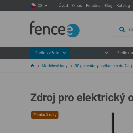
Úvod
O nás
Poradna
Blog
Katalog
CS
Podle zvířete
Modelové řady
Podle na
Modelové řady
RF generátory s výkonem do 7 J:
Zdroj pro elektrick
Záruka 3 roky