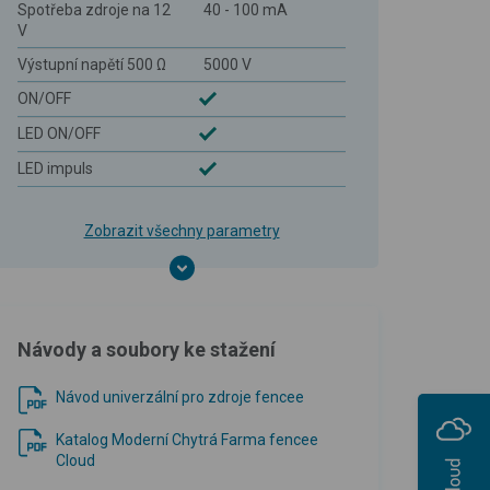
Spotřeba zdroje na 12
40 - 100 mA
V
Výstupní napětí 500 Ω
5000 V
ON/OFF
LED ON/OFF
LED impuls
Zobrazit všechny parametry
Návody a soubory ke stažení
Návod univerzální pro zdroje fencee
Katalog Moderní Chytrá Farma fencee
Cloud