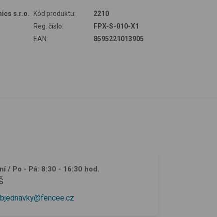
ics s.r.o.
Kód produktu:
2210
Reg. číslo:
FPX-S-010-X1
EAN:
8595221013905
ní
/ Po - Pá: 8:30 - 16:30 hod.
š
bjednavky@fencee.cz