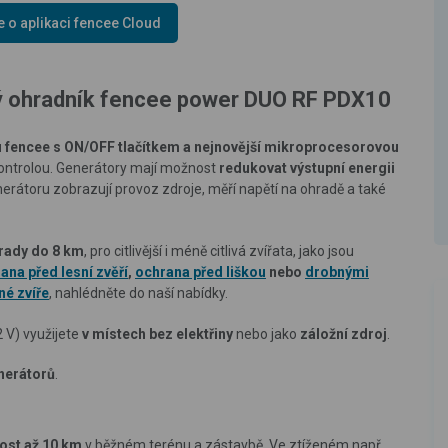
e o aplikaci fencee Cloud
cký ohradník fencee power DUO RF PDX10
 fencee s ON/OFF tlačítkem a nejnovější mikroprocesorovou
ontrolou. G
enerátory mají možnost
redukovat výstupní energii
erátoru zobrazují provoz zdroje, měří napětí na ohradě a také
hrady do 8 km
, pro citlivější i méně citlivá zvířata, jako jsou
ana před lesní zvěří
,
ochrana před liškou
nebo
drobnými
né zvíře
, nahlédněte do naší nabídky.
2 V) využijete
v místech bez elektřiny
nebo jako
záložní zdroj
.
nerátorů
.
ost až 10 km
v běžném terénu a zástavbě. Ve ztíženém např.