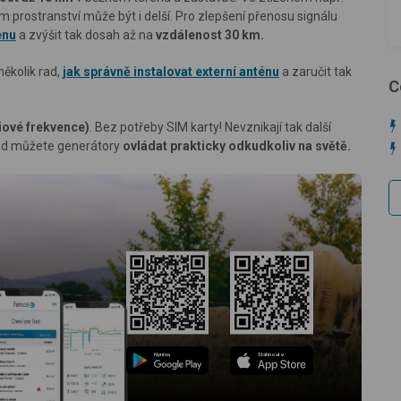
prostranství může být i delší. Pro zlepšení přenosu signálu
énu
a zvýšit tak dosah až na
vzdálenost 30 km.
několik rad,
jak správně instalovat externí anténu
a zaručit tak
C
iové frekvence)
. Bez potřeby SIM karty! Nevznikají tak další
oud můžete generátory
ovládat prakticky odkudkoliv na světě.
Nyní na
Stáhnout v