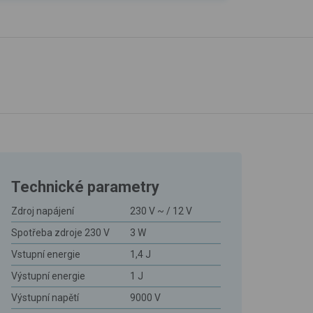
Technické parametry
Zdroj napájení
230 V ~ / 12 V
Spotřeba zdroje 230 V
3 W
Vstupní energie
1,4 J
Výstupní energie
1 J
Výstupní napětí
9000 V