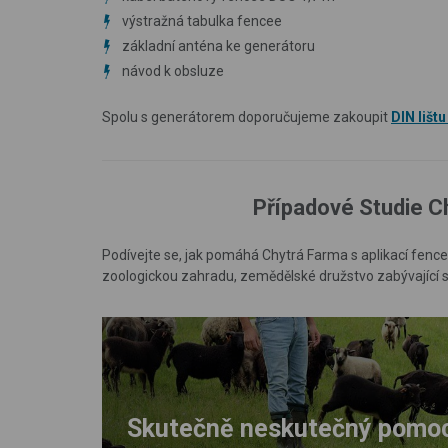
výstražná tabulka fencee
základní anténa ke generátoru
návod k obsluze
Spolu s generátorem doporučujeme zakoupit
DIN lišt
Případové Studie C
Podívejte se, jak pomáhá Chytrá Farma s aplikací fenc
zoologickou zahradu, zemědělské družstvo zabývající 
lák
Skutečně neskutečný pomocn