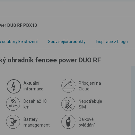
power DUO RF PDX10
 soubory ke stažení
Související produkty
Inspirace z blogu
cký ohradník fencee power DUO RF
Aktuální
Připojení na
informace
Cloud
Dosah až 10
Nepotřebuje
km
SIM
Battery
Dálkové
management
ovládání