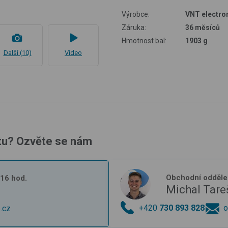
Výrobce:
VNT electron
Záruka:
36 měsíců
Hmotnost bal:
1903 g
Další (10)
Video
tu? Ozvěte se nám
Obchodní odděle
- 16 hod.
Michal Tare
+420
730 893 828
o
.cz