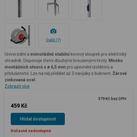
Další (7)
Univerzální a
mimořádně stabilní
kovový sloupek pro elektrický
ohradník. Disponuje třemi dlouhými broušenými hroty.
Mnoho
montážních otvorů s ø 6,5 mm
pro upevnění izolátorů a
příslušenství. Lze na něj přidělat až 3 navijáky s bubnem.
Žárově
zinkovaná ocel.
Zobrazit více
379 Kč bez DPH
459 Kč
Hlídat dostupnost
Dočasně nedostupné