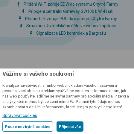
Přidání Wi-Fi zdroje EDW do systému Chytré Farmy
Připojení centrální Gateway GW100 k Wi-Fi síti
Přidání LTE zdroje PDC do systému Chytré Farmy
Smazání uživatelského účtu ve webové aplikaci
Signalizace LED kontrolek a Bargrafu
Zákaznický servis
Vážíme si vašeho soukromí
Kontakty
K analýze návštěvnosti a funkcí webu, ukládání vašeho nastavení a
personalizaci obsahu a reklam využíváme cookies. Informace o tom, jak
Poradna
náš web používáte, sdílíme se svými partnery pro sociální média, inzerci a
Obchodní podmínky
analýzy, kteří mohou být ze zemí mimo EU. Partneři tyto údaje mohou
zkombinovat s dalšími informacemi, které jste jim poskytli nebo které
Doprava a platba
získali v důsledku toho, že používáte jejich služby.
Podrobné informace
Spravovat cookies
Reklamační řád
Servisní a reklamační formulář
Pouze nezbytné cookies
Přijmout vše
Odstoupení od smlouvy