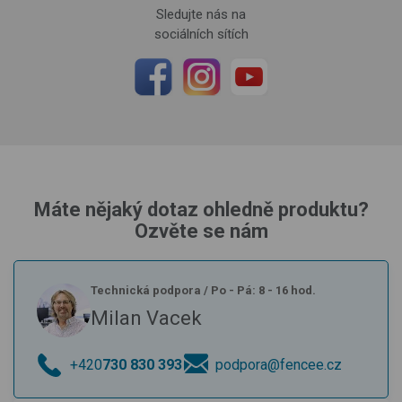
Sledujte nás na
sociálních sítích
Máte nějaký dotaz ohledně produktu?
Ozvěte se nám
Technická podpora
/
Po - Pá: 8 - 16 hod.
Milan Vacek
+420
730 830 393
podpora@fencee.cz