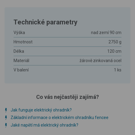
Technické parametry
Výška
nad zemí 90 cm
Hmotnost
2750 g
Délka
120 cm
Materiál
žárově zinkovaná ocel
V balení
1 ks
Co vás nejčastěji zajímá?
Jak funguje elektrický ohradník?
Základní informace o elektrickém ohradníku fencee
Jaké napětí má elektrický ohradník?