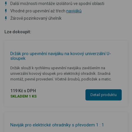
Další možnosti montáže izolátorů ve spodní oblasti
Vhodné pro upevnění až třech
navijáků
Žárově pozinkovaný úhelník
Lze dokoupit:
Držák pro upevnění navijáku na kovový univerzální U-
sloupek
Držák slouží k rychlému upevnění navijáku zavěšením na
univerzální kovový sloupek pro elektrický ohradník. Snadná
montáž, pevné provedení. Včetně šroubů, podložek a matic.
119 Kč s DPH
Detail produktu
SKLADEM 1 KS
Naviják pro elektrické ohradníky s převodem 1 : 1