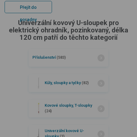
Přejít do
poradny
Univerzální kovový U-sloupek pro
elektrický ohradník, pozinkovaný, délka
120 cm patří do těchto kategorií
Příslušenství
(583)
Kůly, sloupky a tyčky
(82)
Kovové sloupky, T-sloupky
(24)
Univerzální kovové U-
sloupky
(3)