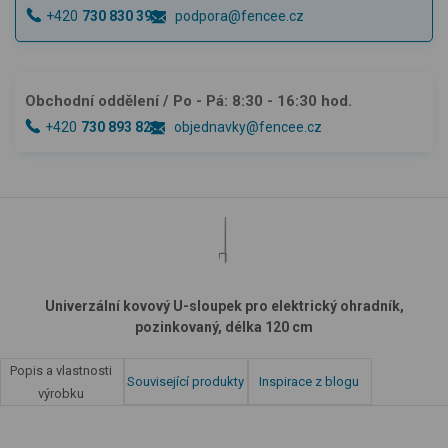
+420
730 830 393
podpora@fencee.cz
Obchodní oddělení
/ Po - Pá: 8:30 - 16:30 hod.
+420
730 893 828
objednavky@fencee.cz
Univerzální kovový U-sloupek pro elektrický ohradník,
pozinkovaný, délka 120 cm
Popis a vlastnosti
Související produkty
Inspirace z blogu
výrobku