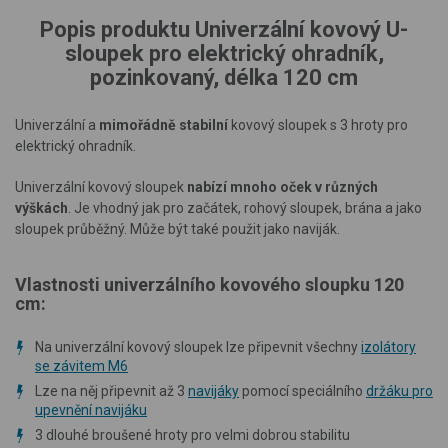
Popis produktu Univerzální kovový U-
sloupek pro elektrický ohradník,
pozinkovaný, délka 120 cm
Univerzální a
mimořádně stabilní
kovový sloupek s 3 hroty pro
elektrický ohradník.
Univerzální kovový sloupek
nabízí mnoho oček v různých
výškách
. Je vhodný jak pro začátek, rohový sloupek, brána a jako
sloupek průběžný. Může být také použit jako naviják.
Vlastnosti univerzálního kovového sloupku 120
cm:
Na univerzální kovový sloupek lze připevnit všechny
izolátory
se závitem M6
Lze na něj připevnit až 3
navijáky
pomocí speciálního
držáku pro
upevnění navijáku
3 dlouhé broušené hroty pro velmi dobrou stabilitu