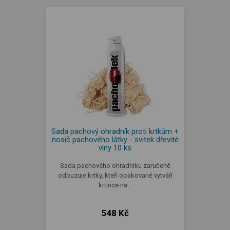
Sada pachový ohradník proti krtkům +
nosič pachového látky - svitek dřevité
vlny 10 ks
Sada pachového ohradníku zaručeně
odpuzuje krtky, kteří opakovaně vytváří
krtince na…
548 Kč