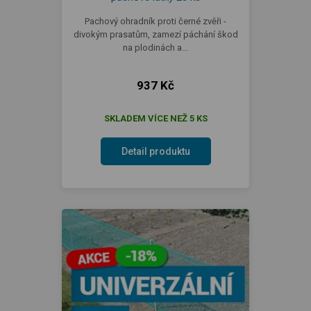
Pachový ohradník proti černé zvěři -
divokým prasatům, zamezí páchání škod
na plodinách a…
937 Kč
SKLADEM VÍCE NEŽ 5 KS
Detail produktu