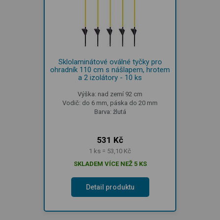
Sklolaminátové oválné tyčky pro
ohradník 110 cm s nášlapem, hrotem
a 2 izolátory - 10 ks
Výška: nad zemí 92 cm
Vodič: do 6 mm, páska do 20 mm
Barva: žlutá
531 Kč
1 ks = 53,10 Kč
SKLADEM VÍCE NEŽ 5 KS
Detail produktu