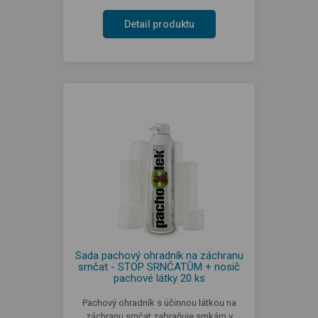
Detail produktu
Sada pachový ohradník na záchranu
srnčat - STOP SRNČATŮM + nosič
pachové látky 20 ks
Pachový ohradník s účinnou látkou na
záchranu srnčat zabraňuje srnkám v