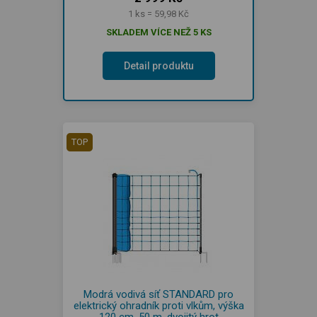
1 ks = 59,98 Kč
SKLADEM VÍCE NEŽ 5 KS
Detail produktu
TOP
Modrá vodivá síť STANDARD pro
elektrický ohradník proti vlkům, výška
120 cm, 50 m, dvojitý hrot