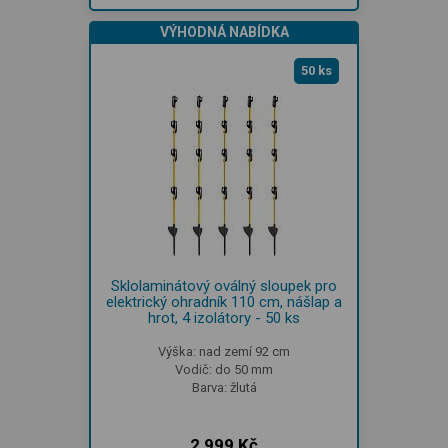
VÝHODNÁ NABÍDKA
50 ks
Sklolaminátový oválný sloupek pro
elektrický ohradník 110 cm, nášlap a
hrot, 4 izolátory - 50 ks
Výška: nad zemí 92 cm
Vodič: do 50 mm
Barva: žlutá
2 999 Kč