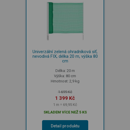
Univerzální zelená ohradníková síť,
nevodivá FIX, délka 20 m, výška 80
cm
Délka: 20 m
Výška: 80 cm
Hmotnost: 2,9 kg
1 699 Kč
1 399 Kč
1 m = 69,95 Kč
SKLADEM VÍCE NEŽ 5 KS
Detail produktu