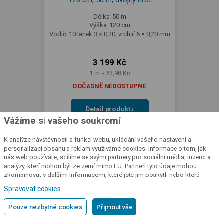
Délka: 50 m
Výška: 120 cm
Vodič: 10 lanek 3 × 0,20, vrchní 6 × 0,20 mm
3 199 Kč
1 m = 63,98 Kč
DOČASNĚ NEDOSTUPNÉ
Detail produktu
Vážíme si vašeho soukromí
K analýze návštěvnosti a funkcí webu, ukládání vašeho nastavení a
personalizaci obsahu a reklam využíváme cookies. Informace o tom, jak
náš web používáte, sdílíme se svými partnery pro sociální média, inzerci a
TOP
analýzy, kteří mohou být ze zemí mimo EU. Partneři tyto údaje mohou
zkombinovat s dalšími informacemi, které jste jim poskytli nebo které
získali v důsledku toho, že používáte jejich služby.
Podrobné informace
Spravovat cookies
Pouze nezbytné cookies
Přijmout vše