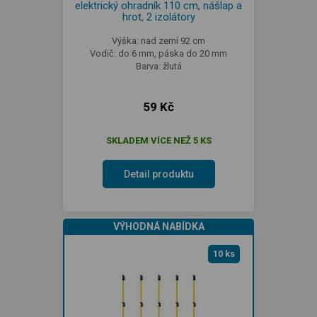
elektrický ohradník 110 cm, nášlap a
hrot, 2 izolátory
Výška: nad zemí 92 cm
Vodič: do 6 mm, páska do 20 mm
Barva: žlutá
59 Kč
SKLADEM VÍCE NEŽ 5 KS
Detail produktu
VÝHODNÁ NABÍDKA
10 ks