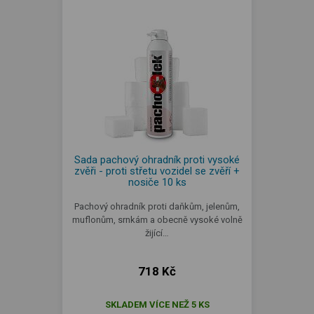
Sada pachový ohradník proti vysoké
zvěři - proti střetu vozidel se zvěří +
nosiče 10 ks
Pachový ohradník proti daňkům, jelenům,
muflonům, srnkám a obecně vysoké volně
žijící…
718 Kč
SKLADEM VÍCE NEŽ 5 KS