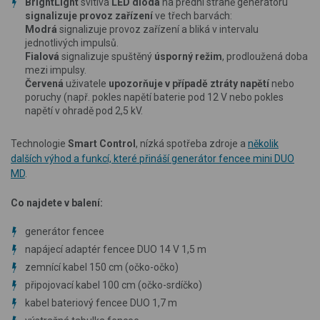
BrightLight
svítivá
LED dioda
na přední straně generátoru
signalizuje provoz zařízení
ve třech barvách:
Modrá
signalizuje provoz zařízení a bliká v intervalu
jednotlivých impulsů.
Fialová
signalizuje spuštěný
úsporný režim
, prodloužená doba
mezi impulsy.
Červená
uživatele
upozorňuje v případě ztráty napětí
nebo
poruchy (např. pokles napětí baterie pod 12 V nebo pokles
napětí v ohradě pod 2,5 kV.
Technologie
Smart Control
, nízká spotřeba zdroje a
několik
dalších výhod a funkcí, které přináší generátor fencee mini DUO
MD
.
Co najdete v balení:
generátor fencee
napájecí adaptér fencee DUO 14 V 1,5 m
zemnící kabel 150 cm (očko-očko)
připojovací kabel 100 cm (očko-srdíčko)
kabel bateriový fencee DUO 1,7 m