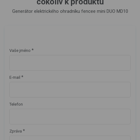
cokoliv k produktu
Generátor elektrického ohradníku fencee mini DUO MD10
*
Vaše jméno
*
E-mail
Telefon
*
Zpráva