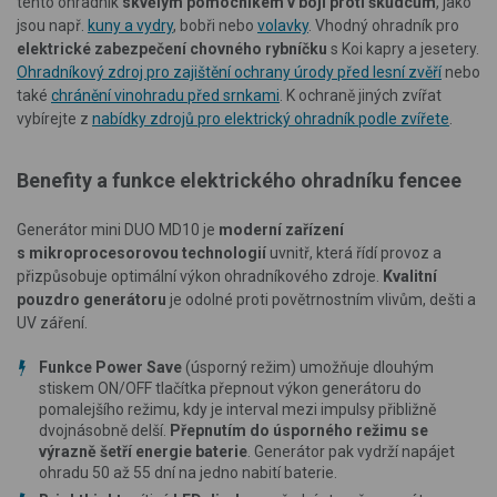
tento ohradník
skvělým pomocníkem v boji proti škůdcům
, jako
jsou např.
kuny a vydry
, bobři nebo
volavky
. Vhodný ohradník pro
elektrické zabezpečení chovného rybníčku
s Koi kapry a jesetery.
Ohradníkový zdroj pro zajištění ochrany úrody před lesní zvěří
nebo
také
chránění vinohradu před srnkami
. K ochraně jiných zvířat
vybírejte z
nabídky zdrojů pro elektrický ohradník podle zvířete
.
Benefity a funkce elektrického ohradníku fencee
Generátor mini DUO MD10 je
moderní zařízení
s mikroprocesorovou technologií
uvnitř, která řídí provoz a
přizpůsobuje optimální výkon ohradníkového zdroje.
Kvalitní
pouzdro generátoru
je odolné proti povětrnostním vlivům, dešti a
UV záření.
Funkce Power Save
(úsporný režim) umožňuje dlouhým
stiskem ON/OFF tlačítka přepnout výkon generátoru do
pomalejšího režimu, kdy je interval mezi impulsy přibližně
dvojnásobně delší.
Přepnutím do úsporného režimu se
výrazně šetří energie baterie
. Generátor pak vydrží napájet
ohradu 50 až 55 dní na jedno nabití baterie.