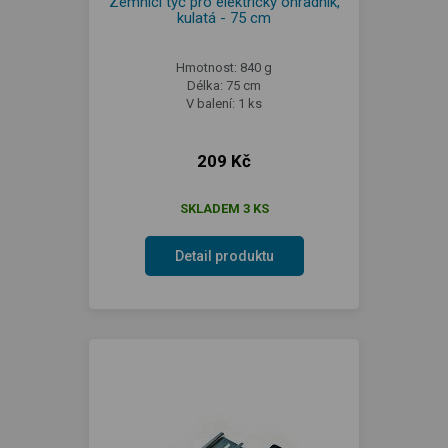
Zemnící tyč pro elektrický ohradník,
kulatá - 75 cm
Hmotnost: 840 g
Délka: 75 cm
V balení: 1 ks
209 Kč
SKLADEM 3 KS
Detail produktu