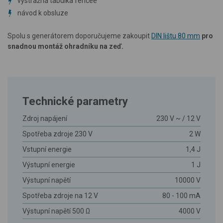
výstražná tabulka fencee
návod k obsluze
Spolu s generátorem doporučujeme zakoupit
DIN lištu 80 mm
pro
snadnou montáž ohradníku na zeď.
Technické parametry
Zdroj napájení
230 V ~ / 12 V
Spotřeba zdroje 230 V
2 W
Vstupní energie
1,4 J
Výstupní energie
1 J
Výstupní napětí
10000 V
Spotřeba zdroje na 12 V
80 - 100 mA
Výstupní napětí 500 Ω
4000 V