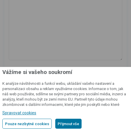
Vážíme si vašeho soukromí
Více informací o tom, jak zpracováváme osobní údaje
najdete v našich
Zásadách zpracování osobních údajů
.
K analýze návštěvnosti a funkcí webu, ukládání vašeho nastavení a
personalizaci obsahu a reklam využíváme cookies. Informace o tom, jak
náš web používáte, sdílíme se svými partnery pro sociální média, inzerci a
analýzy, kteří mohou být ze zemí mimo EU. Partneři tyto údaje mohou
zkombinovat s dalšími informacemi, které jste jim poskytli nebo které
získali v důsledku toho, že používáte jejich služby.
Podrobné informace
Spravovat cookies
Pouze nezbytné cookies
Přijmout vše