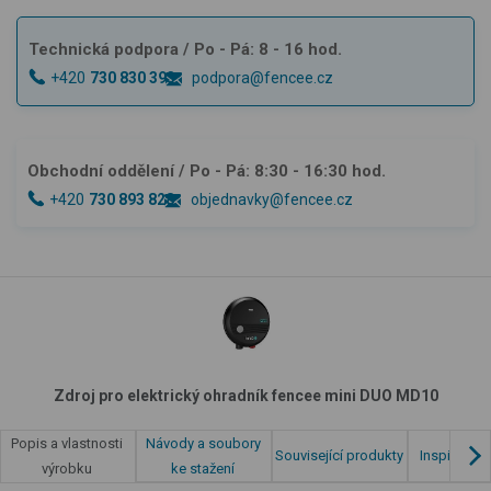
Technická podpora
/ Po - Pá: 8 - 16 hod.
+420
730 830 393
podpora@fencee.cz
Obchodní oddělení
/ Po - Pá: 8:30 - 16:30 hod.
+420
730 893 828
objednavky@fencee.cz
Zdroj pro elektrický ohradník fencee mini DUO MD10
Návody a soubory
Popis a vlastnosti
Související produkty
Inspirace z
ke stažení
výrobku