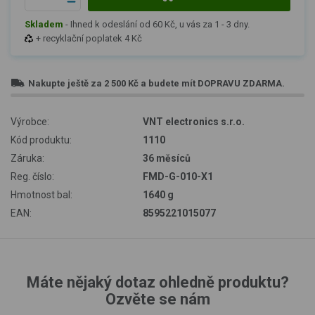
Skladem
-
Ihned k odeslání od 60 Kč, u vás za 1 - 3 dny.
+ recyklační poplatek 4 Kč
Nakupte ještě za
2 500 Kč
a budete mít
DOPRAVU ZDARMA
.
Výrobce:
VNT electronics s.r.o.
Kód produktu:
1110
Záruka:
36 měsíců
Reg. číslo:
FMD-G-010-X1
Hmotnost bal:
1640 g
EAN:
8595221015077
Máte nějaký dotaz ohledně produktu?
Ozvěte se nám