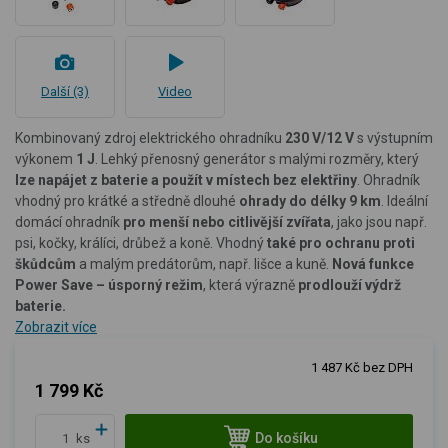
Další (3)
Video
Kombinovaný zdroj elektrického ohradníku
230 V/12 V
s výstupním
výkonem
1 J
. Lehký přenosný generátor s malými rozměry, který
lze napájet z baterie a použít v místech bez elektřiny
. Ohradník
vhodný pro krátké a středně dlouhé
ohrady do délky 9 km
. Ideální
domácí ohradník
pro menší nebo citlivější zvířata
, jako jsou např.
psi, kočky, králíci, drůbež a koně. Vhodný
také pro ochranu proti
škůdcům
a malým predátorům, např. lišce a kuně.
Nová funkce
Power Save – úsporný režim
, která výrazně
prodlouží výdrž
baterie.
Zobrazit více
1 487 Kč bez DPH
1 799 Kč
Do košíku
ks