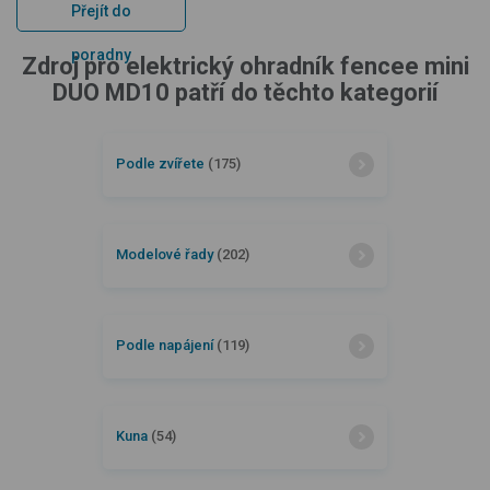
Přejít do
poradny
Zdroj pro elektrický ohradník fencee mini
DUO MD10 patří do těchto kategorií
Podle zvířete
(175)
Modelové řady
(202)
Podle napájení
(119)
Kuna
(54)