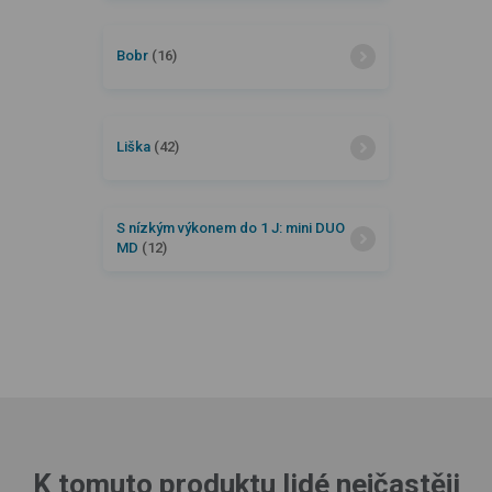
Bobr
(16)
Liška
(42)
S nízkým výkonem do 1 J: mini DUO
MD
(12)
K tomuto produktu lidé nejčastěji