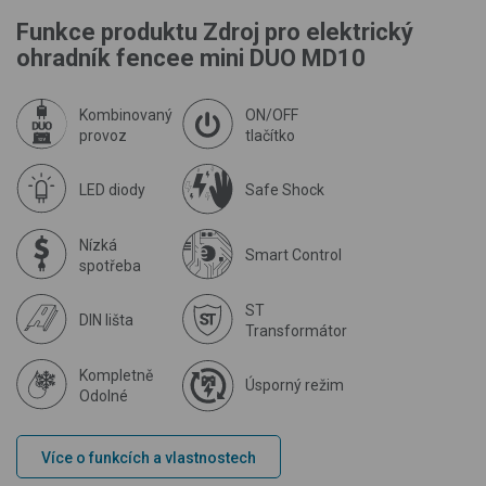
Funkce produktu Zdroj pro elektrický
ohradník fencee mini DUO MD10
Kombinovaný
ON/OFF
provoz
tlačítko
LED diody
Safe Shock
Nízká
Smart Control
spotřeba
ST
DIN lišta
Transformátor
Kompletně
Úsporný režim
Odolné
Více o funkcích a vlastnostech