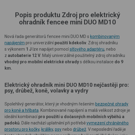
Popis produktu Zdroj pro elektrický
ohradník fencee mini DUO MD10
Nová řada generátorů fencee mini DUO MD s
kombinovaným
napájením
pro univerzální
použití kdekoliv
. Zdroj ohradníku
s výkonem
1 J
lze napájet pomocí
síťového adaptéru
, nebo
z
autobaterie 12 V
. Malý univerzálně použitelný zdroj ohradníku
vhodný pro mobilní elektrické ohrady
s délkou instalace
do 9
km.
Elektrický ohradník mini DUO MD10 nejčastěji pro:
psy, drůbež, koně, volavky a vydry
Spolehlivý generátor, který je vhodným řešením
bezpečné ohrady
pro koně a hříbata
. Kombinované napájení a malá velikost zdroje je
ideální kombinací
pro použití u dočasných mobilních výběhů a
padoků
. Dále nachází uplatnění při potřebě
vymezení chráněného
prostoru pro kočky
,
králíky
,
psy
nebo
drůbež
. V neposlední řadě je