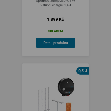
Spotřeba zdroje 230 V: 3 W
Vstupní energie: 1,4 J
1 899 Kč
SKLADEM
Detail produktu
0,3 J