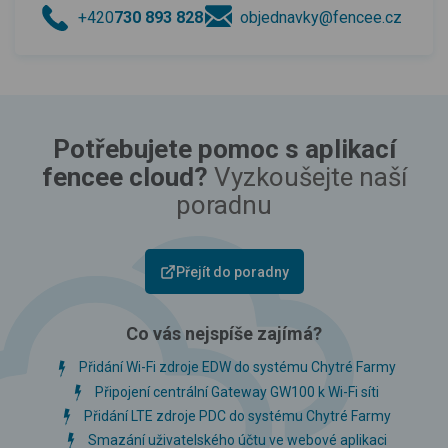
+420
730 893 828
objednavky@fencee.cz
Potřebujete pomoc s aplikací
fencee cloud?
Vyzkoušejte naší
poradnu
Přejít do poradny
Co vás nejspíše zajímá?
Přidání Wi-Fi zdroje EDW do systému Chytré Farmy
Připojení centrální Gateway GW100 k Wi-Fi síti
Přidání LTE zdroje PDC do systému Chytré Farmy
Smazání uživatelského účtu ve webové aplikaci