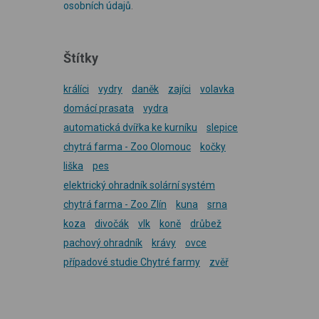
osobních údajů
.
Štítky
králíci
vydry
daněk
zajíci
volavka
domácí prasata
vydra
automatická dvířka ke kurníku
slepice
chytrá farma - Zoo Olomouc
kočky
liška
pes
elektrický ohradník solární systém
chytrá farma - Zoo Zlín
kuna
srna
koza
divočák
vlk
koně
drůbež
pachový ohradník
krávy
ovce
případové studie Chytré farmy
zvěř