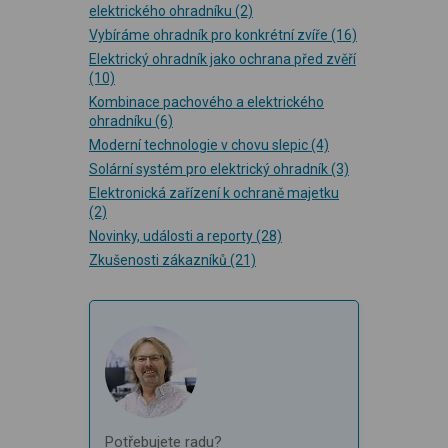
elektrického ohradníku
(2)
Vybíráme ohradník pro konkrétní zvíře
(16)
Elektrický ohradník jako ochrana před zvěří
(10)
Kombinace pachového a elektrického
ohradníku
(6)
Moderní technologie v chovu slepic
(4)
Solární systém pro elektrický ohradník
(3)
Elektronická zařízení k ochraně majetku
(2)
Novinky, události a reporty
(28)
Zkušenosti zákazníků
(21)
Potřebujete radu?