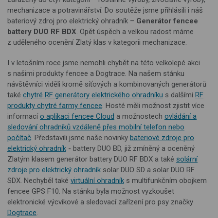
mechanizace a potravinářství. Do soutěže jsme přihlásili i náš
bateriový zdroj pro elektrický ohradník –
Generátor fencee
battery DUO RF BDX
. Opět úspěch a velkou radost máme
z uděleného ocenění Zlatý klas v kategorii mechanizace.
I v letošním roce jsme nemohli chybět na této velkolepé akci
s našimi produkty fencee a Dogtrace. Na našem stánku
návštěvníci viděli kromě síťových a kombinovaných generátorů
také
chytré RF generátory elektrického ohradníku
s dalšími
RF
produkty chytré farmy fencee
. Hosté měli možnost zjistit více
informací
o aplikaci fencee Cloud
a možnostech
ovládání a
sledování ohradníků vzdáleně přes mobilní telefon nebo
počítač
. Představili jsme naše novinky
bateriové zdroje pro
elektrický ohradník
- battery DUO BD, již zmíněný a oceněný
Zlatým klasem generátor battery DUO RF BDX a také
solární
zdroje pro elektrický ohradník
solar DUO SD a solar DUO RF
SDX. Nechyběl také
virtuální ohradník
s multifunkčním obojkem
fencee GPS F10.
Na stánku byla možnost vyzkoušet
elektronické výcvikové a sledovací zařízení pro psy značky
Dogtrace
.