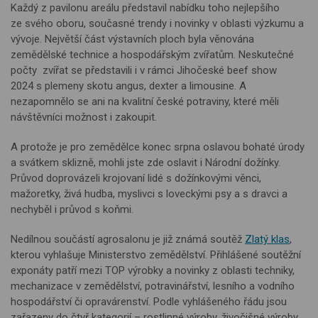
Každý z pavilonu areálu představil nabídku toho nejlepšího
ze svého oboru, současné trendy i novinky v oblasti výzkumu a
vývoje. Největší část výstavních ploch byla věnována
zemědělské technice a hospodářským zvířatům. Neskutečné
počty zvířat se představili i v rámci Jihočeské beef show
2024 s plemeny skotu angus, dexter a limousine. A
nezapomnělo se ani na kvalitní české potraviny, které měli
návštěvníci možnost i zakoupit.
A protože je pro zemědělce konec srpna oslavou bohaté úrody
a svátkem sklizně, mohli jste zde oslavit i Národní dožínky.
Průvod doprovázeli krojovaní lidé s dožínkovými věnci,
mažoretky, živá hudba, myslivci s loveckými psy a s dravci a
nechyběl i průvod s koňmi.
Nedílnou součástí agrosalonu je již známá soutěž
Zlatý klas
,
kterou vyhlašuje Ministerstvo zemědělství. Přihlášené soutěžní
exponáty patří mezi TOP výrobky a novinky z oblasti techniky,
mechanizace v zemědělství, potravinářství, lesního a vodního
hospodářství či opravárenství. Podle vyhlášeného řádu jsou
zařazeny do čtyř kategorií – rostlinné výroby, živočišné výroby,