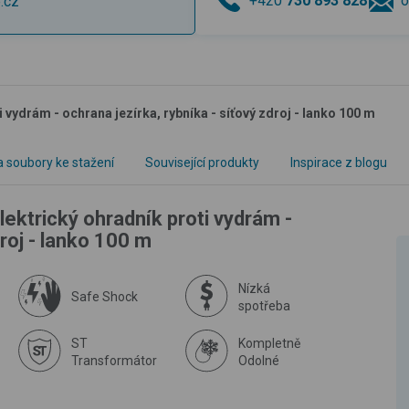
+420
730 893 828
o
.cz
 vydrám - ochrana jezírka, rybníka - síťový zdroj - lanko 100 m
 soubory ke stažení
Související produkty
Inspirace z blogu
ektrický ohradník proti vydrám -
droj - lanko 100 m
Nízká
Safe Shock
spotřeba
ST
Kompletně
Transformátor
Odolné