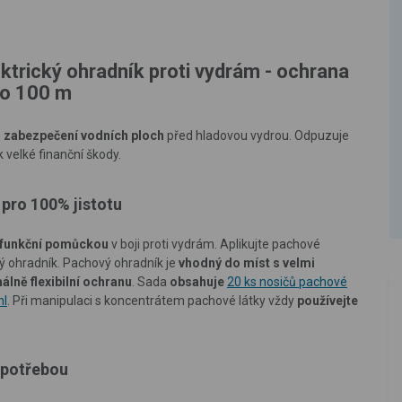
ktrický ohradník proti vydrám - ochrana
nko 100 m
 zabezpečení vodních ploch
před hladovou vydrou. Odpuzuje
k velké finanční škody.
pro 100% jistotu
funkční pomůckou
v boji proti vydrám
. Aplikujte pachové
ký ohradník. Pachový ohradník je
vhodný do míst s velmi
álně flexibilní ochranu
. Sada
obsahuje
20 ks nosičů pachové
ml
. Při manipulaci s koncentrátem pachové látky vždy
používejte
spotřebou