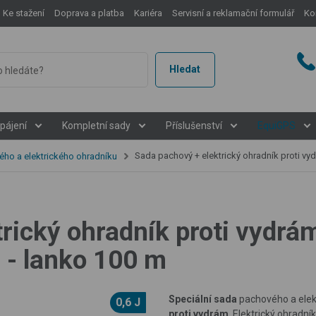
Ke stažení
Doprava a platba
Kariéra
Servisní a reklamační formulář
Ko
Hledat
pájení
Kompletní sady
Příslušenství
EquiGPS
Sada pachový + elektrický ohradník proti vydrám - ochrana jezírka, rybníka - 
ho a elektrického ohradníku
rický ohradník proti vydrám
j - lanko 100 m
Speciální sada
pachového a elek
0,6 J
proti vydrám
. Elektrický ohradn