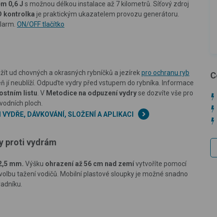
m 0,6 J
s možnou délkou instalace až 7 kilometrů.
Síťový zdroj
 kontrolka
je praktickým ukazatelem provozu generátoru.
alarm.
ON/OFF tlačítko
ít ud chovných a okrasných rybníčků a jezírek
pro ochranu ryb
C
eň jí neublíží. Odpuďte vydry před vstupem do rybníka.
Informace
stním listu
. V
Metodice na odpuzení vydry
se dozvíte vše pro
vodních ploch.
VYDŘE, DÁVKOVÁNÍ, SLOŽENÍ A APLIKACI
dy proti vydrám
2,5 mm.
Výšku
ohrazení až 56 cm nad zemí
vytvoříte pomocí
 volbu tažení vodičů. Mobilní plastové sloupky je možné snadno
adníku.