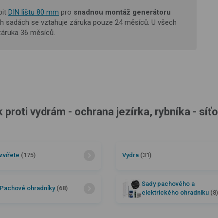
pit
DIN lištu 80 mm
pro
snadnou montáž
generátoru
ích sadách se vztahuje záruka pouze 24 měsíců. U všech
záruka 36 měsíců.
proti vydrám - ochrana jezírka, rybníka - síťo
zvířete
(175)
Vydra
(31)
Sady pachového a
Pachové ohradníky
(68)
elektrického ohradníku
(8)