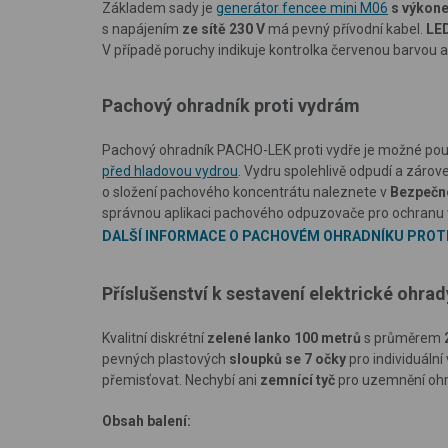
Základem sady je
generátor fencee mini M06
s výkone
s napájením
ze sítě 230 V
má pevný přívodní kabel.
LED
V případě poruchy indikuje kontrolka červenou barvou 
Pachový ohradník proti vydrám
Pachový ohradník PACHO-LEK proti vydře je možné použ
před hladovou vydrou
. Vydru spolehlivě odpudí a zárov
o složení pachového koncentrátu naleznete v
Bezpečno
správnou aplikaci pachového odpuzovače pro ochranu 
DALŠÍ INFORMACE O PACHOVÉM OHRADNÍKU PROTI 
Příslušenství k sestavení elektrické ohra
Kvalitní diskrétní
zelené lanko 100 metrů
s průměrem
pevných plastových
sloupků se 7 očky
pro individuální
přemisťovat. Nechybí ani
zemnící tyč
pro uzemnění ohr
Obsah balení: