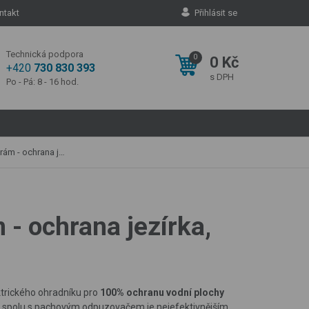
ntakt
Přihlásit se
Technická podpora
0
0 Kč
+420
730 830 393
s DPH
Po - Pá: 8 - 16 hod.
síťový zdroj - lanko 100 m
 - ochrana jezírka,
trického ohradníku pro
100% ochranu vodní plochy
ík spolu s pachovým odpuzovačem je nejefektivnějším