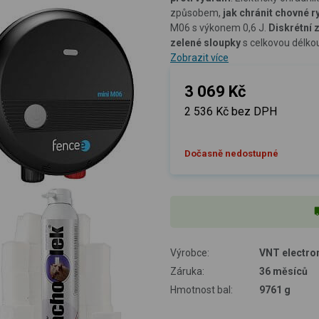
způsobem,
jak chránit chovné r
M06 s výkonem 0,6 J.
Diskrétní 
zelené sloupky
s celkovou délko
Zobrazit více
3 069 Kč
2 536 Kč bez DPH
Dočasně nedostupné
Výrobce:
VNT electron
Záruka:
36 měsíců
Hmotnost bal:
9761 g