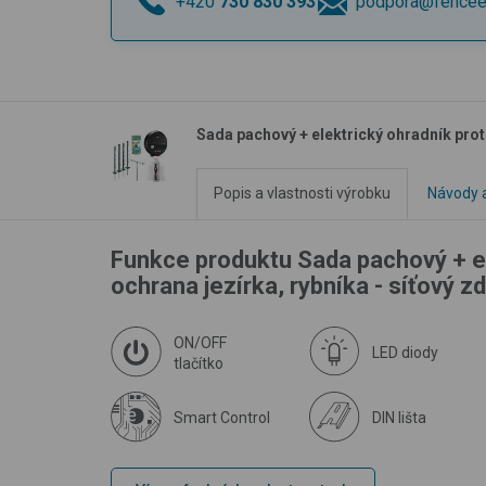
+420
730 830 393
podpora@fencee
Sada pachový + elektrický ohradník proti
Popis a vlastnosti výrobku
Návody a
Funkce produktu Sada pachový + el
ochrana jezírka, rybníka - síťový z
ON/OFF
LED diody
tlačítko
Smart Control
DIN lišta