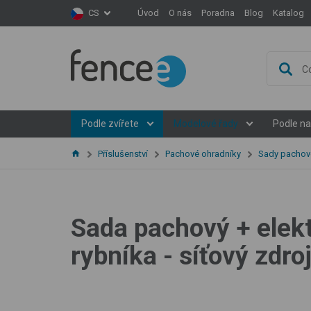
Úvod
O nás
Poradna
Blog
Katalog
CS
Podle zvířete
Modelové řady
Podle na
Příslušenství
Pachové ohradníky
Sady pachové
Sada pachový + elekt
rybníka - síťový zdro