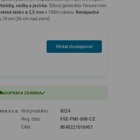
ybníčky, sádky a jezírka.
Síťový generátor fencee mini
zelené lanko ø 2,5 mm
v 100m návinu.
Nenápadné
u 74 cm (56 cm nad zemí).
Hlídat dostupnost
DOPRAVA ZDARMA
ics s.r.o.
Kód produktu:
8224
Reg. číslo:
FSE-FMI-008-CZ
EAN:
8595221016951