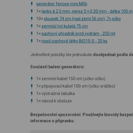
generátor fencee mini M06
1×
lanko ø 2,5 mm, nerez 3 × 0,20 mm - délka 100 m
10×
sloupek 74 cm (nad zemí 56 cm), 7× očko
1×
zemnící tyč kulatá 75 cm
1×
pachový ohradník proti vydrám - 250 ml
1×
nosič pachové látky BIO10-S - 20 ks
Jednotlivé položky lze jednoduše
doobjednat podle dé
Součástí balení generátoru:
1
×
zemnící kabel 150 cm (očko-očko)
1
×
připojovací kabel 100 cm (očko-srdíčko)
1
×
výstražná tabulka
1
×
návod k obsluze
Bezpečnostní upozornění: Používejte biocidy bezpe
informace o přípravku.