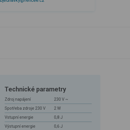
bjednavky@fencee.cz
Technické parametry
Zdroj napájení
230 V ~
Spotřeba zdroje 230 V
2 W
Vstupní energie
0,8 J
Výstupní energie
0,6 J