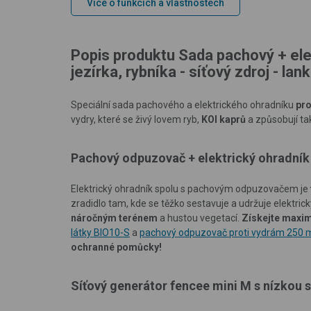
Více o funkcích a vlastnostech
Popis produktu Sada pachový + ele
jezírka, rybníka - síťový zdroj - la
Speciální sada pachového a elektrického ohradníku
pro
vydry, které se živý lovem ryb,
KOI kaprů
a způsobují ta
Pachový odpuzovač + elektrický ohradník 
Elektrický ohradník spolu s pachovým odpuzovačem je
zradidlo tam, kde se těžko sestavuje a udržuje elektric
náročným terénem
a hustou vegetací.
Získejte maxim
látky BIO10-S
a
pachový odpuzovač proti vydrám 250 
ochranné pomůcky!
Síťový generátor fencee mini M s nízkou 