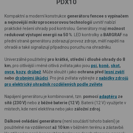
PDX10
Kompaktní a moderní konstrukce
generátoru fencee s vypínačem
a nejnovější mikroprocesorovou technologií
uvnitř nabízí
praktické řešení ohrady pod kontrolou. G
enerátory mají
možnost
redukovat výstupní energii na 50 %
. LED kontrolky a
BARGRAF
na
přední straně generátoru zobrazují provoz zdroje, měří napětí na
ohradě a také signalizují případnou poruchu na ohradníku.
Univerzálně použitelný
pro krátké, střední i dlouhé ohrady do 8
km
, pro citlivější i méně citlivá zvířata jako jsou
psi
,
koně
,
skot
,
ovce
,
kozy
,
drůbež
. Může sloužit i jako
ochrana před
lesní zvěří
nebo
drobnými škůdci
. Pro jiná zvířata vybírejte z
nabídky zdrojů
pro elektrický ohradník rozdělených podle zvířete
.
Napájení generátoru je kombinované, tzn.
pomocí
adaptéru
ze
sítě (230 V)
nebo
z běžné baterie (12 V)
. Baterii (12 V) využijete v
místech, kde není elektřina nebo jako
záložní zdroj
.
Dálkové ovládání generátoru
(není součástí tohoto balení) je
použitelné na vzdálenost
až 10 km
v běžném terénu a zástavbě.