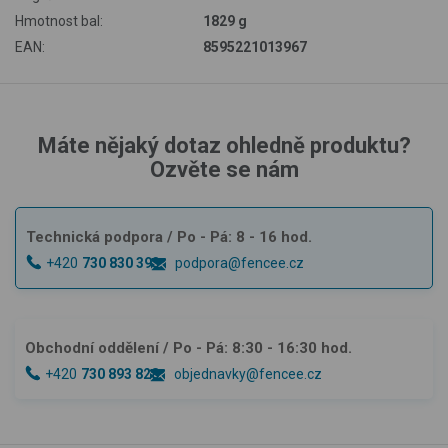
Hmotnost bal:
1829 g
EAN:
8595221013967
Máte nějaký dotaz ohledně produktu?
Ozvěte se nám
Technická podpora
/ Po - Pá: 8 - 16 hod.
+420
730 830 393
podpora@fencee.cz
Obchodní oddělení
/ Po - Pá: 8:30 - 16:30 hod.
+420
730 893 828
objednavky@fencee.cz