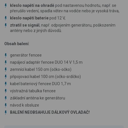
kleslo napětí na ohradě
pod nastavenou hodnotu, např. se
přerušilo vedení, spadla větev na vodiče nebo je vysoká tráva,
kleslo napětí baterie
pod 12 V,
ztratil se signál
, např. odpojením generátoru, poškozením
antény nebo z jiných důvodů.
Obsah balení
:
generátor fencee
napájecí adaptér fencee DUO 14 V 1,5 m
zemnící kabel 150 cm (očko-očko)
připojovací kabel 100 cm (očko-srdíčko)
kabel bateriový fencee DUO 1,7 m
výstražná tabulka fencee
základní anténa ke generátoru
návod k obsluze
BALENÍ NEOBSAHUJE DÁLKOVÝ OVLADAČ!