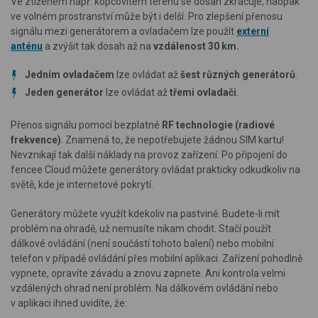
Ve ztíženém např. kopcovitém terénu se dosah zkracuje, naopak
ve volném prostranství může být i delší. Pro zlepšení přenosu
signálu mezi generátorem a ovladačem lze použít
externí
anténu
a zvýšit tak dosah až na
vzdálenost 30 km.
Jedním ovladačem
lze ovládat až
šest různých generátorů
.
Jeden generátor
lze ovládat až
třemi ovladači
.
Přenos signálu pomocí bezplatné
RF technologie (radiové
frekvence)
. Znamená to, že nepotřebujete žádnou SIM kartu!
Nevznikají tak další náklady na provoz zařízení. Po připojení do
fencee Cloud můžete generátory ovládat prakticky odkudkoliv na
světě, kde je internetové pokrytí.
Generátory můžete využít kdekoliv na pastvině. Budete-li mít
problém na ohradě, už nemusíte nikam chodit. Stačí použít
dálkové ovládání (není součástí tohoto balení) nebo mobilní
telefon v případě ovládání přes mobilní aplikaci. Zařízení pohodlně
vypnete, opravíte závadu a znovu zapnete. Ani kontrola velmi
vzdálených ohrad není problém. Na dálkovém ovládání nebo
v aplikaci ihned uvidíte, že: