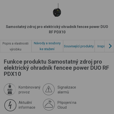
Samostatný zdroj pro elektrický ohradník fencee power DUO
RF PDX10
Návody a soubory
Popis a vlastnosti
Související produkty
Inspirace z
ke stažení
výrobku
Funkce produktu Samostatný zdroj pro
elektrický ohradník fencee power DUO RF
PDX10
Kombinovaný
Signalizace
provoz
alarmů
Aktuální
Připojení na
informace
Cloud