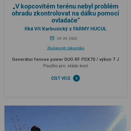
„V kopcovitém terénu nebyl problém
ohradu zkontrolovat na dálku pomocí
ovladače"
říká Vít Karbusický z FARMY HUCUL
29. 09. 2020
Zkušenosti zákazníků
Generátor fencee power DUO RF PDX70 / výkon 7 J
Použito pro: stádo koní
ČÍST VÍCE