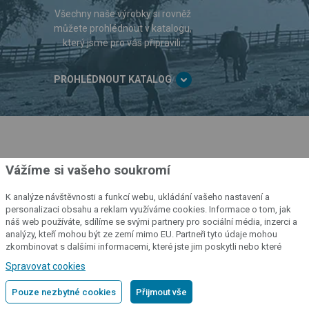
Všechny naše výrobky si rovněž
můžete prohlédnout v katalogu,
který jsme pro vás připravili.
PROHLÉDNOUT KATALOG
Přihlásit se k odběru novinek
Vážíme si vašeho soukromí
Posíláme zkušenosti, které oceníte. Případy správného použití
K analýze návštěvnosti a funkcí webu, ukládání vašeho nastavení a
výrobků, jak se o výrobky starat nebo
jak na ně získat slevu.
personalizaci obsahu a reklam využíváme cookies. Informace o tom, jak
náš web používáte, sdílíme se svými partnery pro sociální média, inzerci a
analýzy, kteří mohou být ze zemí mimo EU. Partneři tyto údaje mohou
zkombinovat s dalšími informacemi, které jste jim poskytli nebo které
získali v důsledku toho, že používáte jejich služby.
Podrobné informace
Spravovat cookies
Přihlásit se
Pouze nezbytné cookies
Přijmout vše