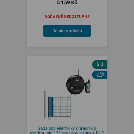
5 159 Kč
DOČASNĚ NEDOSTUPNÉ
Detail produktu
5 J
Sada pro elektrický ohradník s
modrou sítí 120 cm proti vlkům + DUO