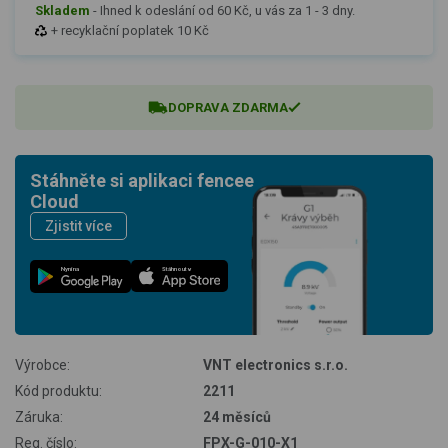
Skladem
-
Ihned k odeslání od 60 Kč, u vás za 1 - 3 dny.
+ recyklační poplatek 10 Kč
DOPRAVA ZDARMA
Stáhněte si aplikaci fencee
Cloud
Zjistit více
Nyní na
Stáhnout v
Výrobce:
VNT electronics s.r.o.
Kód produktu:
2211
Záruka:
24 měsíců
Reg. číslo:
FPX-G-010-X1