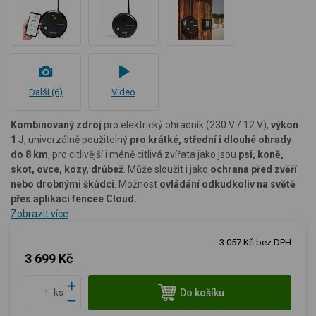
Další (6)
Video
Kombinovaný zdroj
pro elektrický ohradník (230 V / 12 V),
výkon
1 J
, univerzálně použitelný
pro krátké, střední i dlouhé ohrady
do 8 km
, pro citlivější i méně citlivá zvířata jako jsou
psi, koně,
skot, ovce, kozy, drůbež
. Může sloužit i jako
ochrana před zvěří
nebo drobnými škůdci
. Možnost
ovládání odkudkoliv na světě
přes
aplikaci fencee Cloud.
Zobrazit více
3 057 Kč bez DPH
3 699 Kč
Do košíku
ks