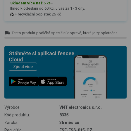
Skladem více než 5 ks
-
Ihned k odeslání od 60 Kč, u vás za 1 - 3 dny.
+ recyklační poplatek 26 Kč
Tento produkt podléhá speciální dopravě, která je zpoplatněna.
Stáhněte si aplikaci fencee
Cloud
Zjistit více
Nyní na
Stáhnout v
Výrobce:
VNT electronics s.r.o.
Kód produktu:
8335
Záruka:
36 měsíců
Reg. číslo:
FSE-FSS-015-CZ