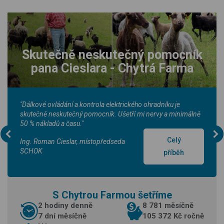
Skutečně neskutečný pomocník
pana Cieslara - Chytrá Farma
"Dálkové ovládání a kontrola elektrického ohradníku je
skutečně neskutečný pomocník. Ušetří mi nervy a minimálně
50 % nákladů a času."
Celý
Ing. Roman Cieslar, místopředseda
SCHOK
příběh
S Chytrou Farmou šetříme
2 hodiny denně
8 781 měsíčně
7 dní měsíčně
105 372 Kč ročně