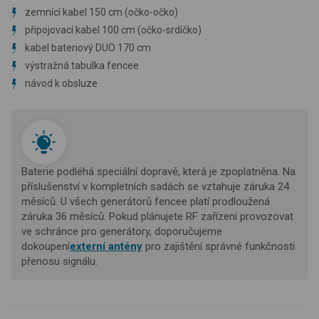
zemnící kabel 150 cm (očko-očko)
připojovací kabel 100 cm (očko-srdíčko)
kabel bateriový DUO 170 cm
výstražná tabulka fencee
návod k obsluze
Baterie podléhá speciální dopravě, která je zpoplatněna. Na
příslušenství v kompletních sadách se vztahuje záruka 24
měsíců. U všech generátorů fencee platí prodloužená
záruka 36 měsíců. Pokud plánujete RF zařízení provozovat
ve schránce pro generátory, doporučujeme
dokoupení
externí antény
pro zajištění správné funkčnosti
přenosu signálu.