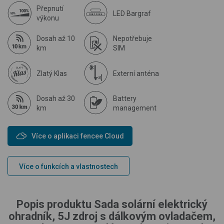
Přepnutí
LED Bargraf
výkonu
Dosah až 10
Nepotřebuje
km
SIM
Zlatý Klas
Externí anténa
Dosah až 30
Battery
km
management
Více o aplikaci fencee Cloud
Více o funkcích a vlastnostech
Popis produktu Sada solární elektrický
ohradník, 5J zdroj s dálkovým ovladačem,