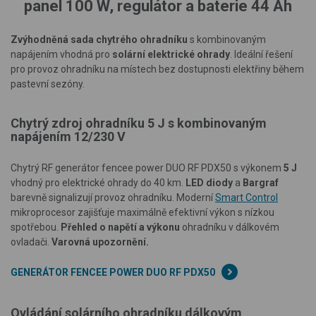
panel 100 W, regulátor a baterie 44 Ah
Zvýhodněná sada chytrého
ohradníku
s kombinovaným
napájením vhodná pro
solární elektrické ohrady
. Ideální řešení
pro provoz ohradníku na místech bez dostupnosti elektřiny během
pastevní sezóny.
Chytrý zdroj ohradníku 5 J s kombinovaným
napájením 12/230 V
Chytrý RF generátor fencee power DUO RF PDX50 s výkonem
5 J
vhodný pro elektrické ohrady do 40 km.
LED diody
a
Bargraf
barevně signalizují provoz ohradníku. Moderní
Smart Control
mikroprocesor zajišťuje maximálně efektivní výkon s nízkou
spotřebou.
Přehled o napětí a výkonu
ohradníku v dálkovém
ovladači.
Varovná upozornění.
GENERÁTOR FENCEE POWER DUO RF PDX50
Ovládání solárního ohradníku dálkovým