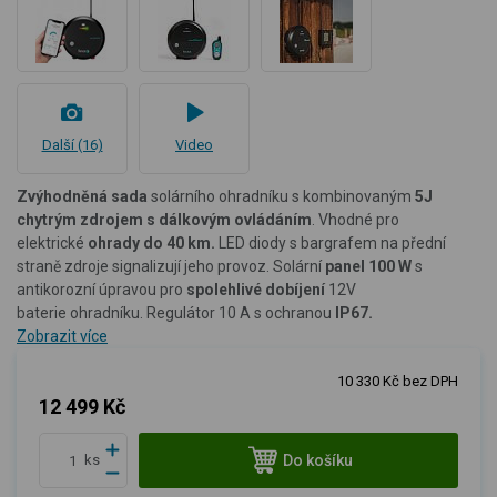
Další (16)
Video
Zvýhodněná sada
solárního ohradníku s kombinovaným
5J
chytrým
zdrojem
s dálkovým ovládáním
. Vhodné pro
elektrické
ohrady do 40 km.
LED diody s bargrafem na přední
straně zdroje signalizují jeho provoz. Solární
panel 100 W
s
antikorozní úpravou
pro
spolehlivé dobíjení
12V
baterie ohradníku. Regulátor 10 A s ochranou
IP67.
Zobrazit více
10 330 Kč bez DPH
12 499 Kč
Do košíku
ks