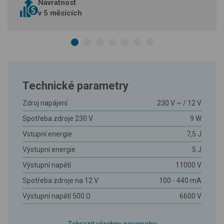
Návratnost
v 5 měsících
Technické parametry
Zdroj napájení
230 V ~ / 12 V
Spotřeba zdroje 230 V
9 W
Vstupní energie
7,5 J
Výstupní energie
5 J
Výstupní napětí
11000 V
Spotřeba zdroje na 12 V
100 - 440 mA
Výstupní napětí 500 Ω
6600 V