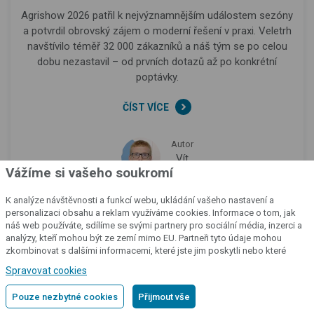
Agrishow 2026 patřil k nejvýznamnějším událostem sezóny
a potvrdil obrovský zájem o moderní řešení v praxi. Veletrh
navštívilo téměř 32 000 zákazníků a náš tým se po celou
dobu nezastavil – od prvních dotazů až po konkrétní
poptávky.
ČÍST VÍCE
Autor
Vít
Vážíme si vašeho soukromí
Šiller
K analýze návštěvnosti a funkcí webu, ukládání vašeho nastavení a
Zpět nahoru
personalizaci obsahu a reklam využíváme cookies. Informace o tom, jak
náš web používáte, sdílíme se svými partnery pro sociální média, inzerci a
analýzy, kteří mohou být ze zemí mimo EU. Partneři tyto údaje mohou
zkombinovat s dalšími informacemi, které jste jim poskytli nebo které
získali v důsledku toho, že používáte jejich služby.
Podrobné informace
Spravovat cookies
Pouze nezbytné cookies
Přijmout vše