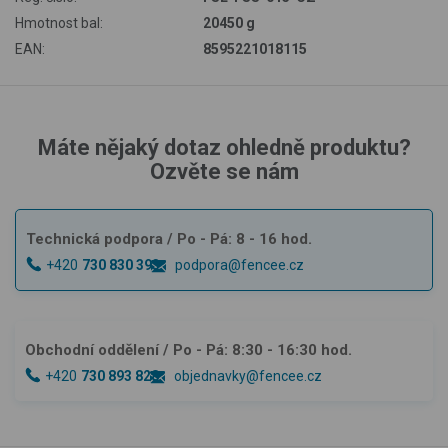
Hmotnost bal:
20450 g
EAN:
8595221018115
Máte nějaký dotaz ohledně produktu?
Ozvěte se nám
Technická podpora
/ Po - Pá: 8 - 16 hod.
+420
730 830 393
podpora@fencee.cz
Obchodní oddělení
/ Po - Pá: 8:30 - 16:30 hod.
+420
730 893 828
objednavky@fencee.cz