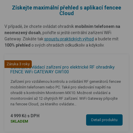
Získejte maximální přehled s aplikací fencee
Cloud
V případě, že chcete ovládat ohradník
mobilním telefonem na
neomezený dosah
, pořiďte si ještě centrální zařízení WiFi
Gateway. Získáte tak
spoustu praktických výhod
a budete mít
100% přehled
o svých ohradách odkudkoliv a kdykoliv.
Záruka 3 roky
Centrální ovládací zařízení pro elektrické RF ohradníky
FENCE WiFi GATEWAY GW100
Zařízení pro vzdálenou kontrolu a ovládání RF generátorů fencee
mobilním telefonem nebo PC. Také pro sledování napětí na
ohradě s kontrolním Monitorem MX10. Možnost ovládání a
monitorování až 12 chytrých RF zařízení. WiFi Gateway připojíte
na fencee Cloud, ze kterého ovládate…
4 999 Kč s DPH
Detail produktu
SKLADEM