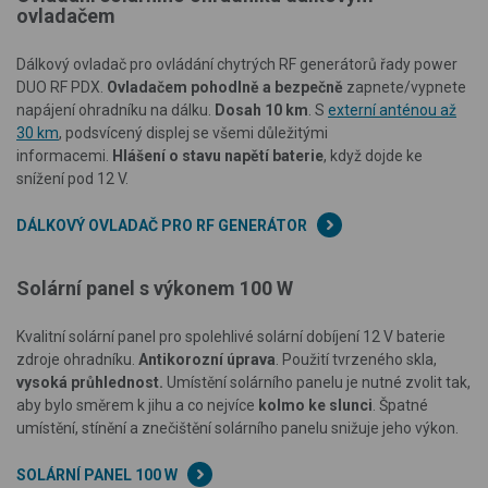
ovladačem
Dálkový ovladač pro ovládání chytrých RF generátorů řady power
DUO RF PDX.
Ovladačem pohodlně a bezpečně
zapnete/vypnete
napájení ohradníku na dálku.
Dosah 10 km
. S
externí anténou až
30 km
, podsvícený displej se všemi důležitými
informacemi.
Hlášení o stavu napětí baterie
, když dojde ke
snížení pod 12 V.
DÁLKOVÝ OVLADAČ PRO RF GENERÁTOR
Solární panel s výkonem 100 W
Kvalitní solární panel pro spolehlivé solární dobíjení 12 V baterie
zdroje ohradníku.
Antikorozní úprava
. Použití tvrzeného skla,
vysoká průhlednost.
Umístění solárního panelu je nutné zvolit tak,
aby bylo
směrem k jihu a co nejvíce
kolmo ke slunci
. Špatné
umístění, stínění a znečištění solárního panelu snižuje jeho výkon.
SOLÁRNÍ PANEL 100 W