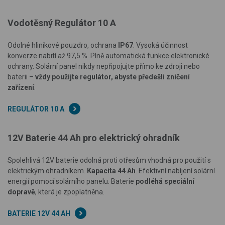
Vodotěsný Regulátor 10 A
Odolné hliníkové pouzdro, ochrana
IP67
.
Vysoká účinnost
konverze nabití až 97,5 %. Plně automatická funkce elektronické
ochrany. Solární panel nikdy nepřipojujte přímo ke zdroji nebo
baterii –
vždy použijte regulátor, abyste předešli zničení
zařízení
.
REGULÁTOR 10 A
12V Baterie 44 Ah pro elektrický ohradník
Spolehlivá 12V baterie odolná proti otřesům vhodná pro použití s
elektrickým ohradníkem.
Kapacita 44 Ah
. Efektivní nabíjení solární
energií pomocí solárního panelu. Baterie
podléhá speciální
dopravě
, která je zpoplatněna.
BATERIE 12V 44 AH