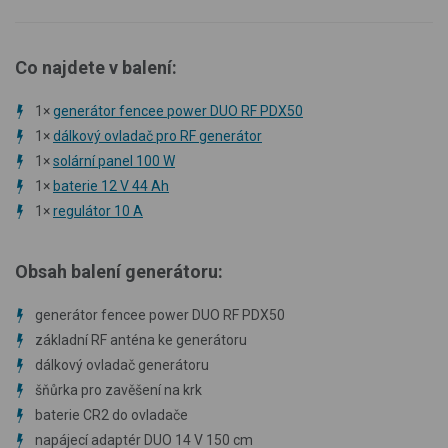
Co najdete v balení:
1×
generátor fencee power DUO RF PDX50
1×
dálkový ovladač pro RF generátor
1×
solární panel 100 W
1×
baterie 12 V 44 Ah
1×
regulátor 10 A
Obsah balení generátoru:
generátor fencee power DUO RF PDX50
základní RF anténa ke generátoru
dálkový ovladač generátoru
šňůrka pro zavěšení na krk
baterie CR2 do ovladače
napájecí adaptér DUO 14 V 150 cm