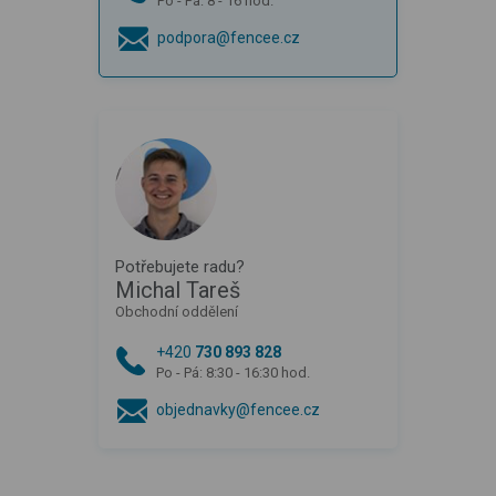
Po - Pá: 8 - 16 hod.
podpora@fencee.cz
Potřebujete radu?
Michal Tareš
Obchodní oddělení
+420
730 893 828
Po - Pá: 8:30 - 16:30 hod.
objednavky@fencee.cz