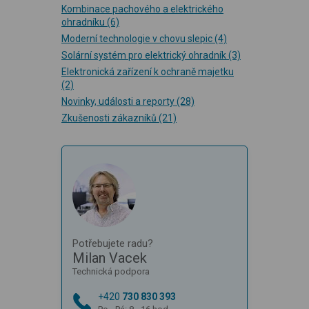
Kombinace pachového a elektrického
ohradníku
(6)
Moderní technologie v chovu slepic
(4)
Solární systém pro elektrický ohradník
(3)
Elektronická zařízení k ochraně majetku
(2)
Novinky, události a reporty
(28)
Zkušenosti zákazníků
(21)
Potřebujete radu?
Milan Vacek
Technická podpora
+420
730 830 393