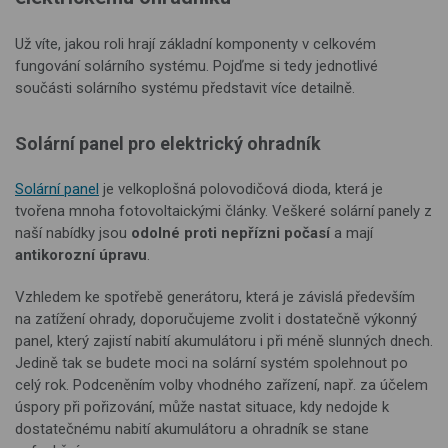
Už víte, jakou roli hrají základní komponenty v celkovém
fungování solárního systému. Pojďme si tedy jednotlivé
součásti solárního systému představit více detailně.
Solární panel pro elektrický ohradník
Solární panel
je velkoplošná polovodičová dioda, která je
tvořena mnoha fotovoltaickými články. Veškeré solární panely z
naší nabídky jsou
odolné proti nepřízni počasí
a mají
antikorozní úpravu
.
Vzhledem ke spotřebě generátoru, která je závislá především
na zatížení ohrady, doporučujeme zvolit i dostatečně výkonný
panel, který zajistí nabití akumulátoru i při méně slunných dnech.
Jedině tak se budete moci na solární systém spolehnout po
celý rok. Podceněním volby vhodného zařízení, např. za účelem
úspory při pořizování, může nastat situace, kdy nedojde k
dostatečnému nabití akumulátoru a ohradník se stane