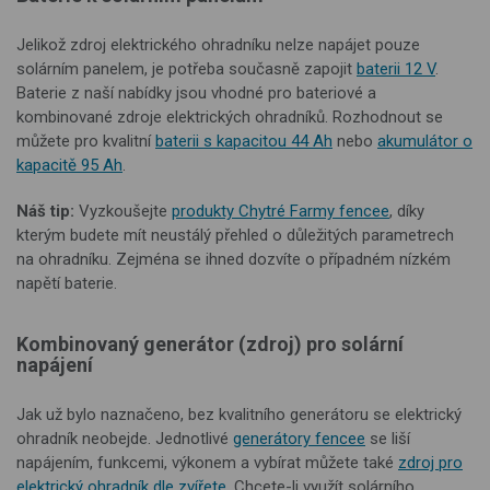
Jelikož zdroj elektrického ohradníku nelze napájet pouze
solárním panelem, je potřeba současně zapojit
baterii 12 V
.
Baterie z naší nabídky jsou vhodné pro bateriové a
kombinované zdroje elektrických ohradníků. Rozhodnout se
můžete pro kvalitní
baterii s kapacitou 44 Ah
nebo
akumulátor o
kapacitě 95 Ah
.
Náš tip:
Vyzkoušejte
produkty Chytré Farmy fencee
, díky
kterým budete mít neustálý přehled o důležitých parametrech
na ohradníku. Zejména se ihned dozvíte o případném nízkém
napětí baterie.
Kombinovaný generátor (zdroj) pro solární
napájení
Jak už bylo naznačeno, bez kvalitního generátoru se elektrický
ohradník neobejde. Jednotlivé
generátory fencee
se liší
napájením, funkcemi, výkonem a vybírat můžete také
zdroj pro
elektrický ohradník dle zvířete
. Chcete-li využít solárního