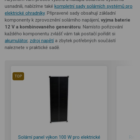
usnadnili, nabízíme také
kompletní sady solárních systémů pro
elektrické ohradníky
. Připravené sady obsahují základní
komponenty k zprovoznění solárního napájení,
vyjma baterie
12 V a kombinovaného generátoru
. Namísto pořizování
každého komponentu zvlášť vám tak postačí pořídit si
akumulátor
,
zdroj napětí
a zbytek potřebných součástí
naleznete v praktické sadě.
TOP
Solární panel výkon 100 W pro elektrické
Regul