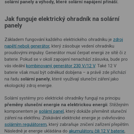
solární panely a výhody, které solární napájení přináší.
Jak funguje elektrický ohradník na solární
panely
Základem fungování každého elektrického ohradníku je
zdroj
napětí neboli generátor
, který zásobuje vedení ohradníku
proudovými impulsy. Generátor musí čerpat energii ze sítě či z
baterie. Pokud se v okolí zapojení nenachází zásuvka, bude pro
vás ideální
kombinovaný generátor 230 V/12 V
. Také 12 V
baterie však musí být odněkud dobíjena – a právě zde přichází
na řadu
solární panely
, které využívají sluneční záření jako
ekologický zdroj energie.
Solární systémy pro elektrické ohradníky fungují na principu
přeměny sluneční energie na elektrickou energii
. Stěžejním
komponentem je
solární panel
, který dokáže přeměnit sluneční
záření na elektřinu. Získávání elektrické energie je ovlivňováno
solárním regulátorem
, který zabraňuje zničení zařízení přepětím.
Následně je energie ukládána do
akumulátoru čili 12 V baterie
,