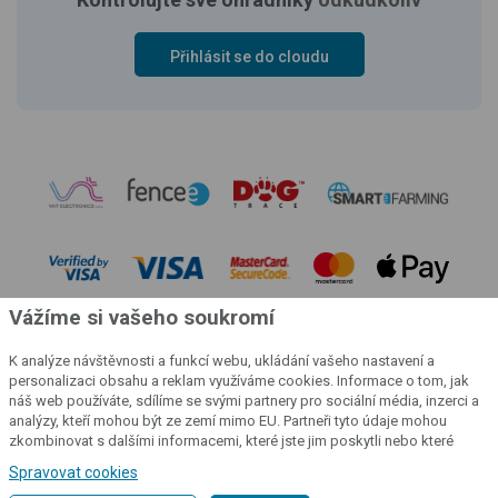
Přihlásit se do cloudu
Vážíme si vašeho soukromí
K analýze návštěvnosti a funkcí webu, ukládání vašeho nastavení a
personalizaci obsahu a reklam využíváme cookies. Informace o tom, jak
náš web používáte, sdílíme se svými partnery pro sociální média, inzerci a
analýzy, kteří mohou být ze zemí mimo EU. Partneři tyto údaje mohou
© 2004 - 2026 VNT electronics s.r.o., všechna práva vyhrazena
zkombinovat s dalšími informacemi, které jste jim poskytli nebo které
získali v důsledku toho, že používáte jejich služby.
Podrobné informace
Grafický návrh
KošnarDesign.cz
a redakční systém
CZECHGROUP.cz
Spravovat cookies