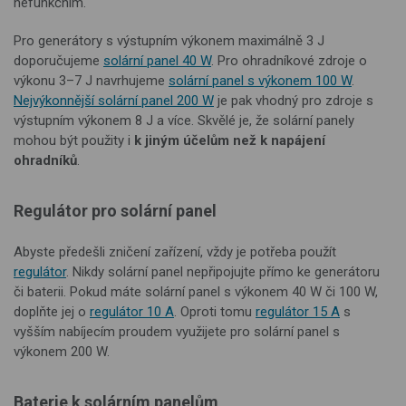
nefunkčním.
Pro generátory s výstupním výkonem maximálně 3 J
doporučujeme
solární panel 40 W
. Pro ohradníkové zdroje o
výkonu 3–7 J navrhujeme
solární panel s výkonem 100 W
.
Nejvýkonnější solární panel 200 W
je pak vhodný pro zdroje s
výstupním výkonem 8 J a více. Skvělé je, že solární panely
mohou být použity i
k jiným účelům než k napájení
ohradníků
.
Regulátor pro solární panel
Abyste předešli zničení zařízení, vždy je potřeba použít
regulátor
. Nikdy solární panel nepřipojujte přímo ke generátoru
či baterii. Pokud máte solární panel s výkonem 40 W či 100 W,
doplňte jej o
regulátor 10 A
. Oproti tomu
regulátor 15 A
s
vyšším nabíjecím proudem využijete pro solární panel s
výkonem 200 W.
Baterie k solárním panelům