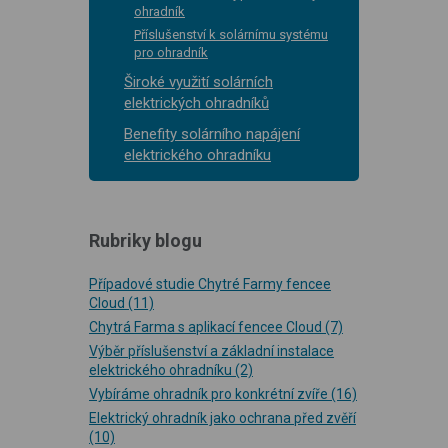
ohradník
Příslušenství k solárnímu systému
pro ohradník
Široké využití solárních
elektrických ohradníků
Benefity solárního napájení
elektrického ohradníku
Rubriky blogu
Případové studie Chytré Farmy fencee
Cloud
(11)
Chytrá Farma s aplikací fencee Cloud
(7)
Výběr příslušenství a základní instalace
elektrického ohradníku
(2)
Vybíráme ohradník pro konkrétní zvíře
(16)
Elektrický ohradník jako ochrana před zvěří
(10)