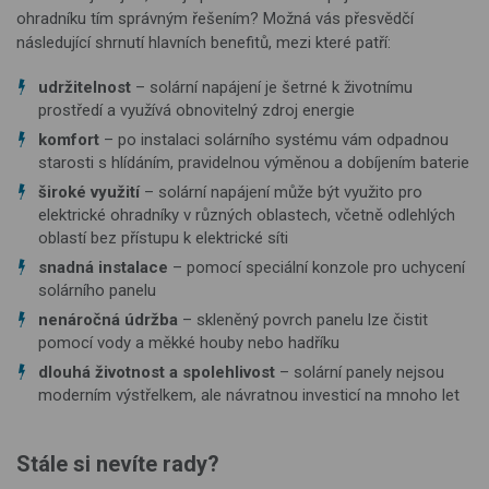
ohradníku tím správným řešením? Možná vás přesvědčí
následující shrnutí hlavních benefitů, mezi které patří:
udržitelnost
– solární napájení je šetrné k životnímu
prostředí a využívá obnovitelný zdroj energie
komfort
– po instalaci solárního systému vám odpadnou
starosti s hlídáním, pravidelnou výměnou a dobíjením baterie
široké využití
– solární napájení může být využito pro
elektrické ohradníky v různých oblastech, včetně odlehlých
oblastí bez přístupu k elektrické síti
snadná instalace
– pomocí speciální konzole pro uchycení
solárního panelu
nenáročná údržba
– skleněný povrch panelu lze čistit
pomocí vody a měkké houby nebo hadříku
dlouhá životnost a spolehlivost
– solární panely nejsou
moderním výstřelkem, ale návratnou investicí na mnoho let
Stále si nevíte rady?