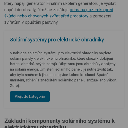
který napájí generátor. Finálním úkolem generátoru je vysílat
napětí do ohrady, čímž se zajišťuje
ochrana pozemku před
škůdci nebo chovaných zvířat před predátory
a zamezení
zvířatům v opuštění pastviny.
Solární systémy pro elektrické ohradníky
V nabídce solárních systému pro elektrické ohradníky najdete
solární panely k elektrickému ohradníku, které slouží k dobíjení
baterií ohradníkových zdrojů. Díky tomu jsou ohradníky dobíjeny
na solární energii. Umístění solárního panelu je nutné zvolit tak,
aby bylo směrem k jihu a co nejvíce kolmo ke slunci. Špatné
umístění, stínění a znečištění solárního panelu snižuje jeho výkon.
Zdroj…
Přejít do kategorie
Základní komponenty solárního systému k
elektrickému ohradníku