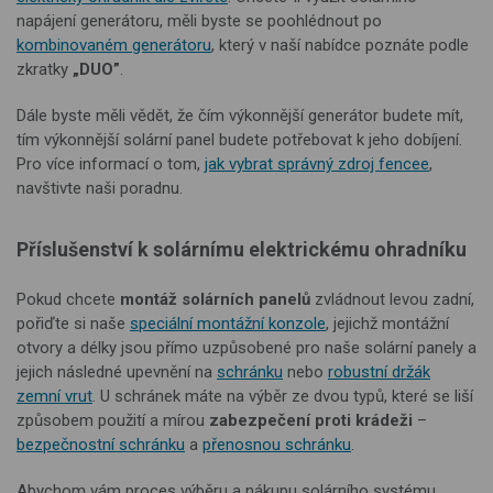
napájení generátoru, měli byste se poohlédnout po
kombinovaném generátoru
, který v naší nabídce poznáte podle
zkratky
„DUO”
.
Dále byste měli vědět, že čím výkonnější generátor budete mít,
tím výkonnější solární panel budete potřebovat k jeho dobíjení.
Pro více informací o tom,
jak vybrat správný zdroj fencee
,
navštivte naši poradnu.
Příslušenství k solárnímu elektrickému ohradníku
Pokud chcete
montáž solárních panelů
zvládnout levou zadní,
pořiďte si naše
speciální montážní konzole
, jejichž montážní
otvory a délky jsou přímo uzpůsobené pro naše solární panely a
jejich následné upevnění na
schránku
nebo
robustní držák
zemní vrut
. U schránek máte na výběr ze dvou typů, které se liší
způsobem použití a mírou
zabezpečení proti krádeži
–
bezpečnostní schránku
a
přenosnou schránku
.
Abychom vám proces výběru a nákupu solárního systému