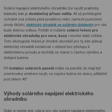
Solární napájení elektrického ohradníku lze využít prakticky
kdekoliv, kde je
dostatečný přísun světla
. Ať už potřebujete
ochránit svá zvířata před predátory nebo zamezit pustošení
úrody škůdci,
elektrický ohradník se solárním dobíjením
pro vás
bude dobrou volbou. Pořídit si můžete
solární řešení pro
elektrické ohradníky pro ovce, kozy
i mnohé další zvířata.
Toto ekologické řešení je vhodné obzvlášť pro ty, kdo plánují
elektrický ohradník instalovat v oblasti bez přístupu k
elektrickému proudu a nechtějí se starat o častou výměnu a
dobíjení baterie.
Při
instalaci solárních panelů
mějte na paměti, že mají být
orientovány směrem na jih, co nejvíce kolmo ke slunci, přibližně
pod úhlem 40°.
Výhody solárního napájení elektrického
ohradníku
Stále si nejste jisti, zda je pro vás solární napájení elektrického