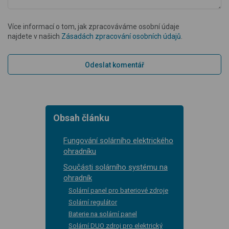
Více informací o tom, jak zpracováváme osobní údaje
najdete v našich
Zásadách zpracování osobních údajů
.
Obsah článku
Fungování solárního elektrického
ohradníku
Součásti solárního systému na
ohradník
Solární panel pro bateriové zdroje
Solární regulátor
Baterie na solární panel
Solární DUO zdroj pro elektrický