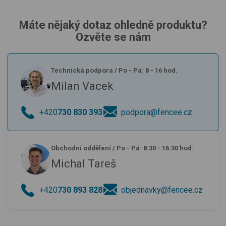
Máte nějaký dotaz ohledně produktu?
Ozvěte se nám
Technická podpora
/
Po - Pá: 8 - 16 hod.
Milan Vacek
+420
730 830 393
podpora@fencee.cz
Obchodní oddělení
/
Po - Pá: 8:30 - 16:30 hod.
Michal Tareš
+420
730 893 828
objednavky@fencee.cz