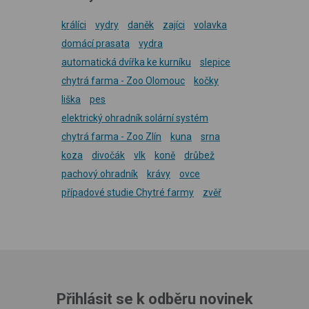
králíci
vydry
daněk
zajíci
volavka
domácí prasata
vydra
automatická dvířka ke kurníku
slepice
chytrá farma - Zoo Olomouc
kočky
liška
pes
elektrický ohradník solární systém
chytrá farma - Zoo Zlín
kuna
srna
koza
divočák
vlk
koně
drůbež
pachový ohradník
krávy
ovce
případové studie Chytré farmy
zvěř
Přihlásit se k odběru novinek