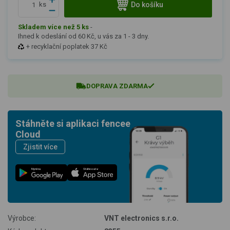
Do košíku
ks
Skladem více než 5 ks
-
Ihned k odeslání od 60 Kč, u vás za 1 - 3 dny.
+ recyklační poplatek 37 Kč
DOPRAVA ZDARMA
Stáhněte si aplikaci fencee
Cloud
Zjistit více
Nyní na
Stáhnout v
Výrobce:
VNT electronics s.r.o.