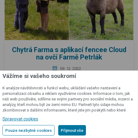
Chytrá Farma s aplikací fencee Cloud
na ovčí Farmě Petrlák
09. 12. 2022
Vážíme si vašeho soukromí
Případové studie Chytré Farmy fencee Cloud
K analýze návštěvnosti a funkcí webu, ukládání vašeho nastavení a
Zpět nahoru
Tentokrát jsme zavítali do menšího ovčína nacházející se v
personalizaci obsahu a reklam využíváme cookies. Informace o tom, jak
Orlickém Podhůří na kraji vesnice Říčky. Povídali jsme si s
náš web používáte, sdílíme se svými partnery pro sociální média, inzerci a
majitelem panem Vlastimilem Petrlákem a jeho synem
analýzy, kteří mohou být ze zemí mimo EU. Partneři tyto údaje mohou
zkombinovat s dalšími informacemi, které jste jim poskytli nebo které
Jakubem abychom zjistili, jak jsou spokojeni se systémem
získali v důsledku toho, že používáte jejich služby.
Podrobné informace
Chytré Farmy po téměř dvouletém používání.
Spravovat cookies
Pouze nezbytné cookies
Přijmout vše
ČÍST VÍCE