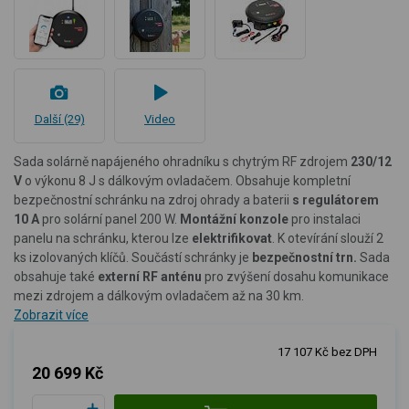
Další (29)
Video
Sada solárně napájeného ohradníku s chytrým RF zdrojem
230/12
V
o výkonu 8 J s dálkovým ovladačem. Obsahuje kompletní
bezpečnostní schránku na zdroj ohrady a baterii
s regulátorem
10 A
pro solární panel 200 W.
Montážní konzole
pro instalaci
panelu na schránku, kterou lze
elektrifikovat
. K otevírání slouží
2
ks izolovaných klíčů. Součástí schránky je
bezpečnostní trn.
Sada
obsahuje také
externí RF anténu
pro zvýšení dosahu komunikace
mezi zdrojem a dálkovým ovladačem až na 30 km.
Zobrazit více
17 107 Kč bez DPH
20 699 Kč