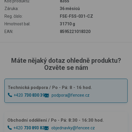
Kód produktu:
8355
Záruka:
36 měsíců
Reg. číslo:
FSE-FSS-031-CZ
Hmotnost bal:
31710 g
EAN:
8595221018320
Máte nějaký dotaz ohledně produktu?
Ozvěte se nám
Technická podpora
/ Po - Pá: 8 - 16 hod.
+420
730 830 393
podpora@fencee.cz
Obchodní oddělení
/ Po - Pá: 8:30 - 16:30 hod.
+420
730 893 828
objednavky@fencee.cz