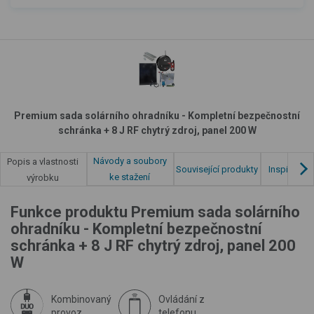
Premium sada solárního ohradníku - Kompletní bezpečnostní
schránka + 8 J RF chytrý zdroj, panel 200 W
Návody a soubory
Popis a vlastnosti
Související produkty
Inspirace z
ke stažení
výrobku
Funkce produktu Premium sada solárního
ohradníku - Kompletní bezpečnostní
schránka + 8 J RF chytrý zdroj, panel 200
W
Kombinovaný
Ovládání z
provoz
telefonu