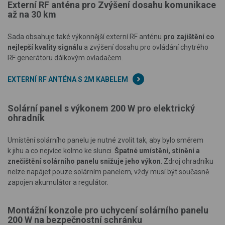
Externí RF anténa pro Zvýšení dosahu komunikace
až na 30 km
Sada obsahuje také výkonnější externí RF anténu
pro zajištění co
nejlepší kvality signálu
a zvýšení dosahu pro ovládání chytrého
RF generátoru dálkovým ovladačem.
EXTERNÍ RF ANTÉNA S 2M KABELEM
Solární panel s výkonem 200 W pro elektrický
ohradník
Umístění solárního panelu je nutné zvolit tak, aby bylo směrem
k jihu a co nejvíce kolmo ke slunci.
Špatné umístění, stínění a
znečištění solárního panelu snižuje jeho výkon
. Zdroj ohradníku
nelze napájet pouze solárním panelem, vždy musí být současně
zapojen akumulátor a regulátor.
Montážní konzole pro uchycení solárního panelu
200 W na bezpečnostní schránku