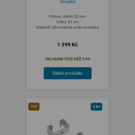
sloupků
Průměr: vnitřní 52 mm
Délka: 81 cm
Materiál: silnostěnná ocelová trubka
1 399 Kč
SKLADEM VÍCE NEŽ 5 KS
Detail produktu
TOP
2 ks