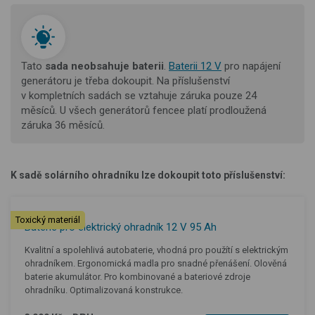
Tato
s
ada neobsahuje baterii
.
Baterii 12 V
pro napájení
generátoru je třeba dokoupit.
Na příslušenství
v kompletních sadách se vztahuje záruka pouze 24
měsíců. U všech generátorů fencee platí prodloužená
záruka 36 měsíců.
K sadě solárního ohradníku lze dokoupit toto příslušenství:
Toxický materiál
Baterie pro elektrický ohradník 12 V 95 Ah
Kvalitní a spolehlivá autobaterie, vhodná pro použítí s elektrickým
ohradníkem. Ergonomická madla pro snadné přenášení. Olověná
baterie akumulátor. Pro kombinované a bateriové zdroje
ohradníku. Optimalizovaná konstrukce.