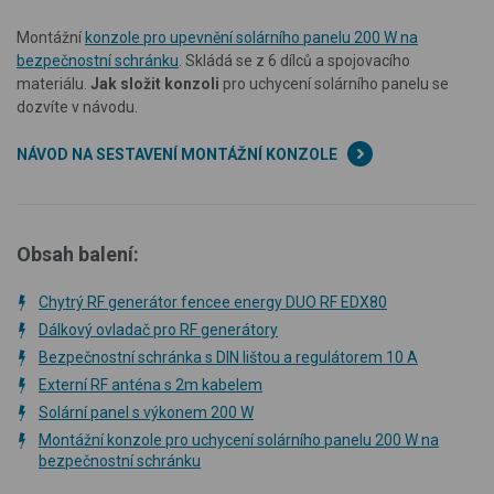
Montážní
konzole pro upevnění solárního panelu 200 W na
bezpečnostní schránku
. Skládá se z 6 dílců a spojovacího
materiálu.
Jak složit konzoli
pro uchycení solárního panelu se
dozvíte v návodu.
NÁVOD NA SESTAVENÍ MONTÁŽNÍ KONZOLE
Obsah balení:
Chytrý RF generátor fencee energy DUO RF EDX80
Dálkový ovladač pro RF generátory
Bezpečnostní schránka s DIN lištou a regulátorem 10 A
Externí RF anténa s 2m kabelem
Solární panel s výkonem 200 W
Montážní konzole pro uchycení solárního panelu 200 W na
bezpečnostní schránku