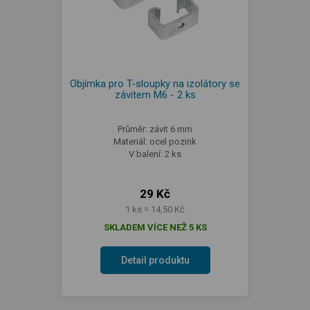
Objímka pro T-sloupky na izolátory se
závitem M6 - 2 ks
Průměr: závit 6 mm
Materiál: ocel pozink
V balení: 2 ks
29 Kč
1 ks = 14,50 Kč
SKLADEM VÍCE NEŽ 5 KS
Detail produktu