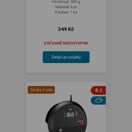
Hmotnost: 500 g
Materiál: kov
V balení: 1 ks
349 Kč
DOČASNĚ NEDOSTUPNÉ
Detail produktu
Záruka 3 roky
8 J