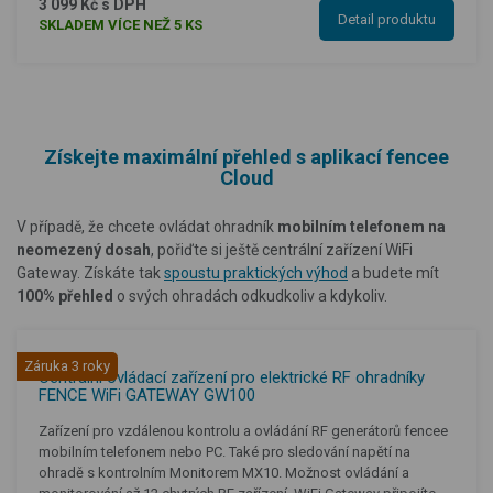
3 099 Kč s DPH
Detail produktu
SKLADEM VÍCE NEŽ 5 KS
Získejte maximální přehled s aplikací fencee
Cloud
V případě, že chcete ovládat ohradník
mobilním telefonem na
neomezený dosah
, pořiďte si ještě centrální zařízení WiFi
Gateway. Získáte tak
spoustu praktických výhod
a budete mít
100% přehled
o svých ohradách odkudkoliv a kdykoliv.
Záruka 3 roky
Centrální ovládací zařízení pro elektrické RF ohradníky
FENCE WiFi GATEWAY GW100
Zařízení pro vzdálenou kontrolu a ovládání RF generátorů fencee
mobilním telefonem nebo PC. Také pro sledování napětí na
ohradě s kontrolním Monitorem MX10. Možnost ovládání a