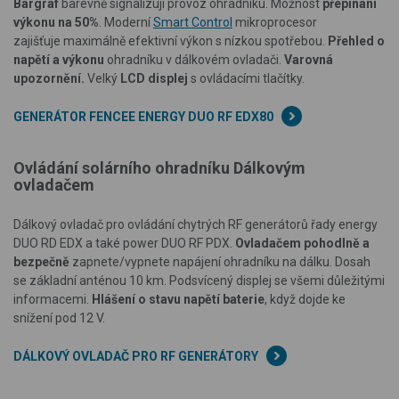
Bargraf
barevně signalizují provoz ohradníku. Možnost
přepínání
výkonu na 50%
. Moderní
Smart Control
mikroprocesor
zajišťuje maximálně efektivní výkon s nízkou spotřebou.
Přehled o
napětí a výkonu
ohradníku v dálkovém ovladači.
Varovná
upozornění.
Velký
LCD displej
s ovládacími tlačítky.
GENERÁTOR FENCEE ENERGY DUO RF EDX80
Ovládání solárního ohradníku Dálkovým
ovladačem
Dálkový ovladač pro ovládání chytrých RF generátorů řady energy
DUO RD EDX a také power DUO RF PDX.
Ovladačem pohodlně a
bezpečně
zapnete/vypnete napájení ohradníku na dálku. Dosah
se základní anténou 10 km. Podsvícený displej se všemi důležitými
informacemi.
Hlášení o stavu napětí baterie
, když dojde ke
snížení pod 12 V.
DÁLKOVÝ OVLADAČ PRO RF GENERÁTORY