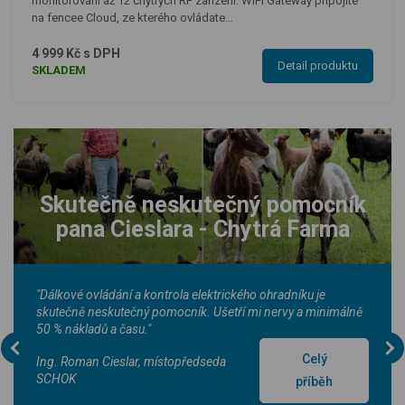
monitorování až 12 chytrých RF zařízení. WiFi Gateway připojíte
na fencee Cloud, ze kterého ovládate…
4 999 Kč s DPH
Detail produktu
SKLADEM
Skutečně neskutečný pomocník
pana Cieslara - Chytrá Farma
"Dálkové ovládání a kontrola elektrického ohradníku je
skutečně neskutečný pomocník. Ušetří mi nervy a minimálně
50 % nákladů a času."
Celý
Ing. Roman Cieslar, místopředseda
SCHOK
příběh