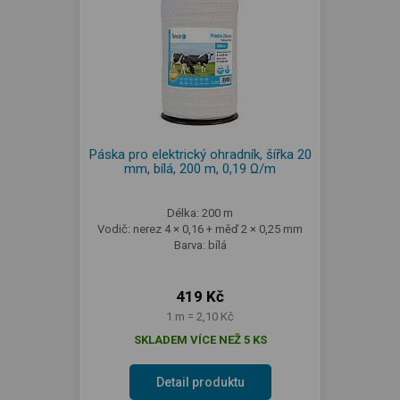
Páska pro elektrický ohradník, šířka 20
mm, bílá, 200 m, 0,19 Ω/m
Délka: 200 m
Vodič: nerez 4 × 0,16 + měď 2 × 0,25 mm
Barva: bílá
419 Kč
1 m = 2,10 Kč
SKLADEM VÍCE NEŽ 5 KS
Detail produktu