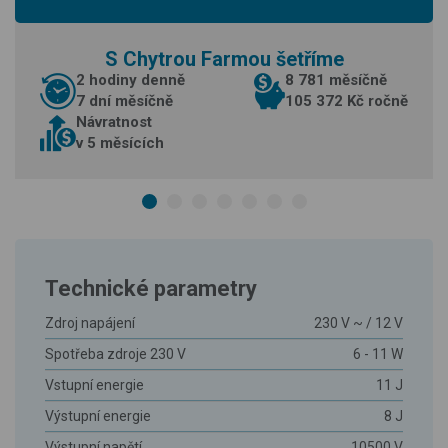
S Chytrou Farmou šetříme
2 hodiny denně
8 781 měsíčně
7 dní měsíčně
105 372 Kč ročně
Návratnost
v 5 měsících
Technické parametry
Zdroj napájení
230 V ~ / 12 V
Spotřeba zdroje 230 V
6 - 11 W
Vstupní energie
11 J
Výstupní energie
8 J
Výstupní napětí
10500 V