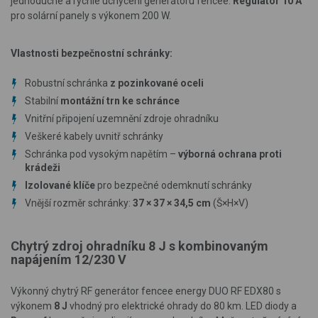
jednoduché a rychlé uchycení generátoru fencee.
Regulátor 10 A
pro solární panely s výkonem 200 W.
Vlastnosti bezpečnostní schránky:
Robustní schránka
z pozinkované oceli
Stabilní
montážní trn ke schránce
Vnitřní připojení uzemnění zdroje ohradníku
Veškeré kabely uvnitř schránky
Schránka pod vysokým napětím –
výborná ochrana proti
krádeži
Izolované klíče
pro bezpečné odemknutí schránky
Vnější rozměr schránky:
37 × 37 × 34,5 cm
(Š
×
H
×
V)
Chytrý zdroj ohradníku 8 J s kombinovaným
napájením 12/230 V
Výkonný chytrý RF generátor fencee energy DUO RF EDX80 s
výkonem
8 J
vhodný pro elektrické ohrady do 80 km. LED diody a