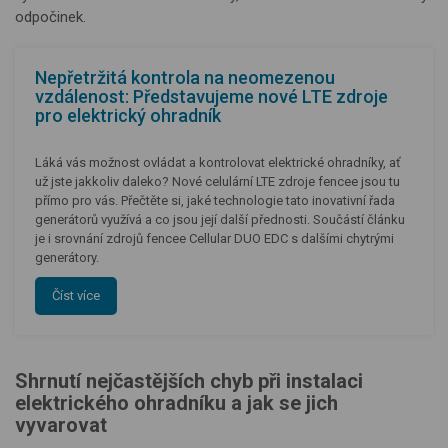
odpočinek.
Nepřetržitá kontrola na neomezenou
vzdálenost: Představujeme nové LTE zdroje
pro elektrický ohradník
Láká vás možnost ovládat a kontrolovat elektrické ohradníky, ať
už jste jakkoliv daleko? Nové celulární LTE zdroje fencee jsou tu
přímo pro vás. Přečtěte si, jaké technologie tato inovativní řada
generátorů využívá a co jsou její další přednosti. Součástí článku
je i srovnání zdrojů fencee Cellular DUO EDC s dalšími chytrými
generátory.
Číst více
Shrnutí nejčastějších chyb při instalaci
elektrického ohradníku a jak se jich
vyvarovat