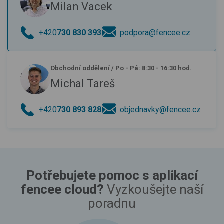
Milan Vacek
+420
730 830 393
podpora@fencee.cz
Obchodní oddělení
/
Po - Pá: 8:30 - 16:30 hod.
Michal Tareš
+420
730 893 828
objednavky@fencee.cz
Potřebujete pomoc s aplikací
fencee cloud?
Vyzkoušejte naší
poradnu