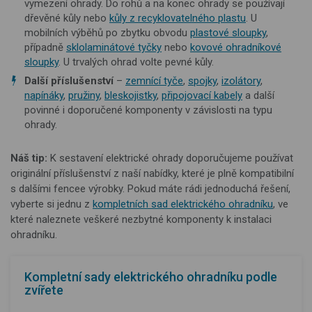
vymezení ohrady. Do rohů a na konec ohrady se používají
dřevěné kůly nebo
kůly z recyklovatelného plastu
. U
mobilních výběhů po zbytku obvodu
plastové sloupky
,
případně
sklolaminátové tyčky
nebo
kovové ohradníkové
sloupky
. U trvalých ohrad volte pevné kůly.
Další příslušenství
–
zemnící tyče
,
spojky
,
izolátory
,
napínáky
,
pružiny
,
bleskojistky
,
připojovací kabely
a další
povinné i doporučené komponenty v závislosti na typu
ohrady.
Náš tip:
K sestavení elektrické ohrady doporučujeme používat
originální příslušenství z naší nabídky, které je plně kompatibilní
s dalšími fencee výrobky. Pokud máte rádi jednoduchá řešení,
vyberte si jednu z
kompletních sad elektrického ohradníku
, ve
které naleznete veškeré nezbytné komponenty k instalaci
ohradníku.
Kompletní sady elektrického ohradníku podle
zvířete