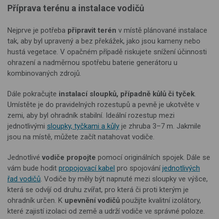
Příprava terénu a instalace vodičů
Nejprve je potřeba
připravit terén
v místě plánované instalace
tak, aby byl upravený a bez překážek, jako jsou kameny nebo
hustá vegetace. V opačném případě riskujete snížení účinnosti
ohrazení a nadměrnou spotřebu baterie generátoru u
kombinovaných zdrojů.
Dále pokračujte
instalací
sloupků, případně kůlů či tyček
.
Umístěte je do pravidelných rozestupů a pevně je ukotvěte v
zemi, aby byl ohradník stabilní. Ideální rozestup mezi
jednotlivými
sloupky, tyčkami a kůly
je zhruba 3–7 m. Jakmile
jsou na místě, můžete začít natahovat vodiče.
Jednotlivé
vodiče propojte
pomocí originálních spojek. Dále se
vám bude hodit
propojovací kabel
pro spojování
jednotlivých
řad vodičů
. Vodiče by měly být napnuté mezi sloupky ve výšce,
která se odvíjí od druhu zvířat, pro která či proti kterým je
ohradník určen. K
upevnění vodičů
použijte kvalitní izolátory,
které zajistí izolaci od země a udrží vodiče ve správné poloze.