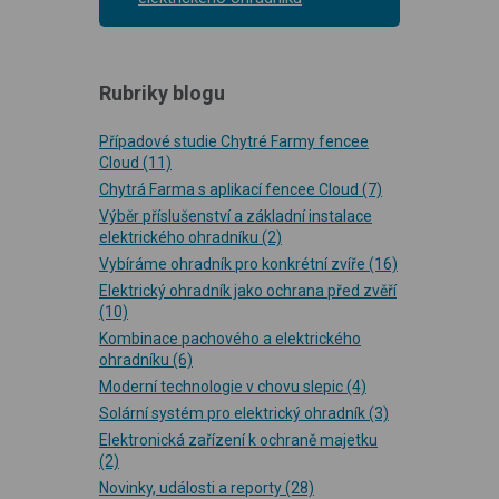
Rubriky blogu
Případové studie Chytré Farmy fencee
Cloud
(11)
Chytrá Farma s aplikací fencee Cloud
(7)
Výběr příslušenství a základní instalace
elektrického ohradníku
(2)
Vybíráme ohradník pro konkrétní zvíře
(16)
Elektrický ohradník jako ochrana před zvěří
(10)
Kombinace pachového a elektrického
ohradníku
(6)
Moderní technologie v chovu slepic
(4)
Solární systém pro elektrický ohradník
(3)
Elektronická zařízení k ochraně majetku
(2)
Novinky, události a reporty
(28)