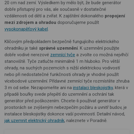
20 cm nad zemí. Výsledkem by mělo být, že bude generátor
dobře přístupný pro vás, ale současně v dostatečné
vzdálenosti od dětí a zvířat. K zajištění dokonalého
propojení
mezi zdrojem a ohradou
doporučujeme použít
vysokonapěťový kabel
.
Klíčovým předpokladem bezpečně fungujícího elektrického
ohradníku je také
správné uzemnění
. K uzemnění použijte
dobře vodivé nerezové
zemnící tyče
a zvolte co možná nejvlhčí
stanoviště. Tyče zatlučte minimálně 1 m hluboko. Pro větší
ohrady, na suchých pozemcích s nižší elektrickou vodivostí
nebo při nedostatečné funkčnosti ohrady je vhodné použít
vícebodové uzemnění. Přídavné zemnící tyče rozmístěte zhruba
3 m od sebe. Nezapomeňte ani na
instalaci bleskojistky
, která v
případě bouřky svede přepětí do uzemnění a ochrání tak
generátor před poškozením. Chcete-li používat generátor v
prostorách se zvýšeným nebezpečím požáru a uvnitř budov, je
instalace bleskojistky dokonce vaší povinností. Detailní návod,
jak uzemnit elektrický ohradník
, naleznete v Poradně.