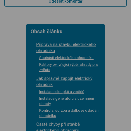
Obsah článku
Příprava na stavbu elektrického
ohradníku
Součásti elektrického ohradníku
Faktory ovlivňující výběr ohrady pro
zvířata
Jak správně zapojit elektrický
ohradník
Instalace sloupků a vodičů
Instalace generátoru a uzemnění
ohrady
Kontrola, údržba a dálkové ovládání
ohradníku
Časté chyby při stavbě
elektrického ohradníku