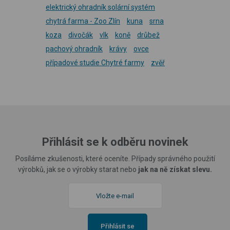
elektrický ohradník solární systém
chytrá farma - Zoo Zlín
kuna
srna
koza
divočák
vlk
koně
drůbež
pachový ohradník
krávy
ovce
případové studie Chytré farmy
zvěř
Přihlásit se k odběru novinek
Posíláme zkušenosti, které oceníte. Případy správného použití
výrobků, jak se o výrobky starat nebo
jak na ně získat slevu.
Přihlásit se