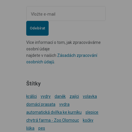
Odebírat
Více informací o tom, jak zpracováváme
osobní údaje
najdete v našich
Zásadách zpracování
osobních údajů
.
Štítky
králíci
vydry
daněk
zajíci
volavka
domácí prasata
vydra
automatická dvířka ke kurníku
slepice
chytrá farma - Zoo Olomouc
kočky
liška
pes