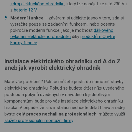
zdroj elektrického ohradníku
, který lze napájet ze sítě 230 V i
z
baterie 12 V
.
Moderní funkce
– závěrem si udělejte jasno v tom, zda si
vystačíte pouze se základními funkcemi, nebo oceníte
pokročilé moderní funkce, jako je možnost
dálkového
ovládání elektrického ohradníku
díky
produktům Chytré
Farmy fencee
.
Instalace elektrického ohradníku od A do Z
aneb jak vyrobit elektrický ohradník
Máte vše potřebné? Pak se můžete pustit do samotné stavby
elektrického ohradníku. Pokud se budete držet níže uvedeného
postupu a pokynů uvedených v návodech k jednotlivým
komponentům, bude pro vás instalace elektrického ohradníku
hračka. V případě, že si s instalací nechcete dělat hlavu a raději
byste
celý proces nechali na profesionálech
, můžete využít
služeb profesionální montážní firmy
.