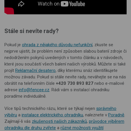
Stále si nevíte rady?
Pokud je
ohrada z nějakého důvodu nefunkční
, zkuste se
nejprve ujistit, že problém není způsoben slabou baterií zdroje či
nedodržením pokynů uvedených v tomto článku a v návodech,
které jsou součástí všech balení našich výrobků. Můžete si také
projít
Reklamační desatero
, díky kterému snáz identifikujete
možnou závadu. Pokud si stále nevíte rady, neváhejte se na nás
obrátit na telefonním čísle
+420 730 893 827
nebo e-mailové
adrese
info@fencee.cz
. Rádi vám s instalací ohradníku
poradíme individuálně.
Více tipů technického rázu, které se týkají nejen
správného
výběru
a
instalace elektrického ohradníku
, naleznete v
Poradně
.
Zajímají-li vás
zkušenosti našich zákazníků
,
průvodce výběrem
ohradníku dle druhu zvířete
a
různé možnosti využití