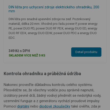
DIN lišta pro uchycení zdroje elektrického ohradníku, 200
mm
DIN lišta pro snadné upevnění zdroje na zeď. Pozinkovaný
materiál, délka 20 mm. Vhodné pro řadu power P, power energy
PE, power DUO PD, power DUO RF PDX, energy DUO ED, energy
DUO RF EDX, energy DUO EDW, power DUO PDC a energy DUO
EDC.
349 Kč s DPH
Detail produktu
SKLADEM VÍCE NEŽ 5 KS
Kontrola ohradníku a průběžná údržba
Nakonec proveďte důkladnou kontrolu celého systému.
Přesvědčte se, že všechny vodiče jsou správně napnuté,
izolátory pevně drží, žádný vodivý předmět se nedotýká vody,
uzemnění funguje a z generátoru vychází proudové impulsy.
Pomocí
digitální
nebo
diodové zkoušečky
také ověřte, zda je