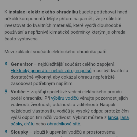
K
instalaci elektrického ohradníku
budete potřebovat hned
několik komponentů. Mějte přitom na paměti, že je důležité
investovat do kvalitních materiálů, které vydrží dlouhodobé
používání a nepříznivé klimatické podmínky, kterým je ohrada
často vystavena.
Mezi základní součásti elektrického ohradníku patří:
Generátor
– nejdůležitější součást celého zapojení.
Elektrický generátor neboli zdroj impulsů
musí být kvalitní a
dostatečně výkonný, aby dokázal ohradu nepřetržitě
zásobovat potřebným napětím.
Vodiče
– zajišťují spolehlivé vedení elektrického proudu
podél ohradníku. Při
výběru vodičů
věnujte pozornost jejich
vodivosti, životnosti, odolnosti a viditelnosti. Naopak
nežádoucí vlastností u vodičů je vysoký odpor, protože čím
vyšší odpor, tím nižší vodivost. Vybírat můžete z
lanka
,
lana
,
pásky
,
drátu
nebo
ohradníkové sítě
.
Sloupky
– slouží k upevnění vodičů a prostorovému