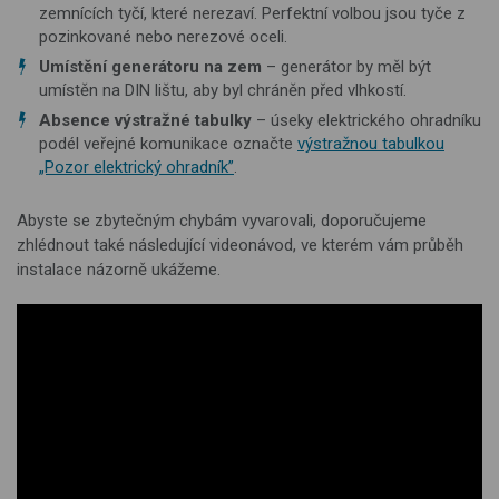
zemnících tyčí, které nerezaví. Perfektní volbou jsou tyče z
pozinkované nebo nerezové oceli.
Umístění generátoru na zem
– generátor by měl být
umístěn na DIN lištu, aby byl chráněn před vlhkostí.
Absence výstražné tabulky
– úseky elektrického ohradníku
podél veřejné komunikace označte
výstražnou tabulkou
„Pozor elektrický ohradník”
.
Abyste se zbytečným chybám vyvarovali, doporučujeme
zhlédnout také následující videonávod, ve kterém vám průběh
instalace názorně ukážeme.