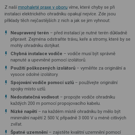
Z naší
mnohaleté praxe v oboru
víme, které chyby se při
instalaci elektrického ohradníku opakují nejvíce. Zde jsou
příklady těch nejčastějších z nich a jak se jim vyhnout:
Neupravený terén
– před instalací je nutné terén důkladně
připravit. Zejména odstraňte trávu, keře a stromy, které by se
mohly ohradníku dotýkat.
Chybná instalace vodiče
– vodiče musí být správně
napnuté a upevněné pomocí izolátorů.
Použití poškozených izolátorů
– vyměňte za originální a
vysoce odolné izolátory.
Spojování vodiče pomocí uzlů
– používejte originální
spojky místo uzlů.
Nedostatečná vodivost
– propojte vodiče ohradníku
každých 200 m pomocí propojovacího kabelu.
Nízké napětí
– na každém místě ohradníku by mělo být
minimální napětí 2 500 V, případně 3 000 V u méně citlivých
zvířat.
Špatné uzemnění
– zajistěte kvalitní uzemnění pomocí