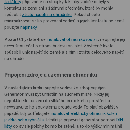
Izolátory
připevněte na sloupky tak, aby vodiče nebyly v
kontaktu se zemí ani s žádnými předměty, které by mohly
způsobit
ztrátu napětí na ohradníku
. Pokud chcete
minimalizovat riziko prověšení vodičů a jejich kontaktu se zemí,
použijte
napínáky
.
Pozor!
Chystáte-li se
instalovat ohradníkovou síť
, neopírejte její
nevyužitou část o strom, budovu ani plot. Zbytečně byste
způsobili únik napětí do země a s ním i ztrátu celkového napětí
na ohradě.
Připojení zdroje a uzemnění ohradníku
V následujícím kroku připojte vodiče ke zdroji napájení.
Generátor musí být umístěn na suchém místě. Nikdy jej
nepokládejte na zem do vlhkého či mokrého prostředí a
nevystavujte ho souvislému proudu vody. To platí obzvlášť v
případě, kdy potřebujete
instalovat elektrický ohradník kolem
jezírka nebo rybníčku
. Ideální je připevnit generátor pomocí
DIN
lišty
do svislé polohy kolmo ke stěně, a to do výšky minimálně