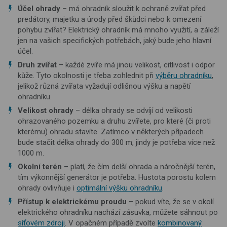
Účel ohrady
– má ohradník sloužit k ochraně zvířat před
predátory, majetku a úrody před škůdci nebo k omezení
pohybu zvířat? Elektrický ohradník má mnoho využití, a záleží
jen na vašich specifických potřebách, jaký bude jeho hlavní
účel.
Druh zvířat
– každé zvíře má jinou velikost, citlivost i odpor
kůže. Tyto okolnosti je třeba zohlednit při
výběru ohradníku
,
jelikož různá zvířata vyžadují odlišnou výšku a napětí
ohradníku.
Velikost ohrady
– délka ohrady se odvíjí od velikosti
ohrazovaného pozemku a druhu zvířete, pro které (či proti
kterému) ohradu stavíte. Zatímco v některých případech
bude stačit délka ohrady do 300 m, jindy je potřeba více než
1000 m.
Okolní terén
– platí, že čím delší ohrada a náročnější terén,
tím výkonnější generátor je potřeba. Hustota porostu kolem
ohrady ovlivňuje i
optimální výšku ohradníku
.
Přístup k elektrickému proudu
– pokud víte, že se v okolí
elektrického ohradníku nachází zásuvka, můžete sáhnout po
síťovém zdroji
. V opačném případě zvolte
kombinovaný