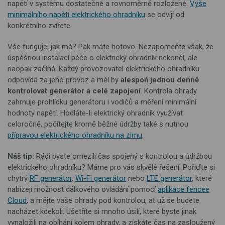
napětí v systému dostatečné a rovnoměrně rozložené.
Výše
minimálního napětí elektrického ohradníku
se odvíjí od
konkrétního zvířete.
Vše funguje, jak má? Pak máte hotovo. Nezapomeňte však, že
úspěšnou instalací péče o elektrický ohradník nekončí, ale
naopak začíná. Každý provozovatel elektrického ohradníku
odpovídá za jeho provoz a měl by
alespoň jednou denně
kontrolovat generátor a celé zapojení
. Kontrola ohrady
zahrnuje prohlídku generátoru i vodičů a měření minimální
hodnoty napětí. Hodláte-li elektrický ohradník využívat
celoročně, počítejte kromě běžné údržby také s nutnou
přípravou elektrického ohradníku na zimu
.
Náš tip:
Rádi byste omezili čas spojený s kontrolou a údržbou
elektrického ohradníku? Máme pro vás skvělé řešení. Pořiďte si
chytrý
RF generátor
,
Wi-Fi generátor
nebo
LTE generátor
, které
nabízejí možnost dálkového ovládání pomocí
aplikace fencee
Cloud
, a mějte vaše ohrady pod kontrolou, ať už se budete
nacházet kdekoli. Ušetříte si mnoho úsilí, které byste jinak
vynaložili na obíhání kolem ohrady, a získáte čas na zasloužený